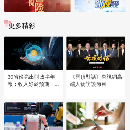
更多精彩
30省份亮出財政半年
《雲頂對話》央視網高
報：收入好於預期，...
端人物訪談節目