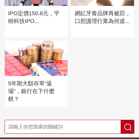
IPO定價150.8元，宇
網紅牙膏品牌再被罰，
樹科技IPO...
口腔護理行業為何虛...
5年期大額存單“返
場”，銀行在下什麼
棋？