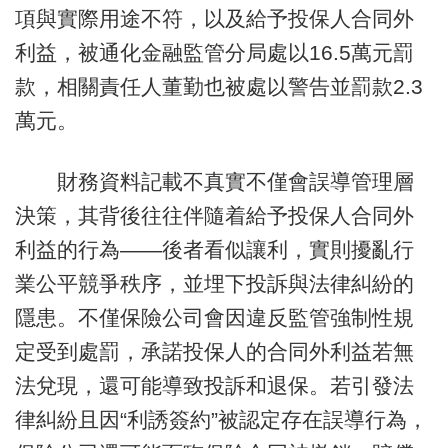
項與實際用途不符，以及給予投保人合同外
利益，被通化金融監管分局處以16.5萬元罰
款，相關責任人董勤也被處以警告並罰款2.3
萬元。
財務資料記載不真實不僅會誤導管理層
決策，其背後往往伴隨着給予投保人合同外
利益的行為——後者看似讓利，實則擾亂行
業公平競爭秩序，並埋下投訴與法律糾紛的
隱患。不僅保險公司會因違反監管強制性規
定受到處罰，承諾投保人的合同外利益若無
法兌現，還可能導致投訴和退保。若引發法
律糾紛且因“利誘簽約”被認定存在誤導行為，