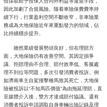
惜採取給予投保人合同外利益等違規手段，
因此加劇了合規風險。隨着車險保費費率持
續下行，行業盈利空間不斷收窄，非車險業
務成為大地保險近年來重點發力的領域，佔
比持續穩步提升。
雖然業績發展勢頭良好，但在理賠方
面，大地保險仍有改善空間。其因定損爭
議、拒賠理由不合理、賠付效率低、客服處
理不到位等問題，多次引發消費者投訴。例
如濟南車主自駕撞擊種馬致其死亡，大地保
險被投訴以“不知馬匹價值”為由拖延理賠，直
至媒體介入後，雙方才達成賠付協議。還有
消費者投訴申請調取自身車輛出險記錄及理