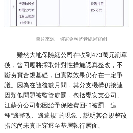
圖片來源：國家金融監管總局官網
雖然大地保險總公司在收到473萬元罰單
後，曾回應將採取針對性措施認真整改，不
斷夯實合規基礎，但實際效果仍存在一定爭
議。因為在隨後數月間，其分支機構仍接連
因類似問題被監管處罰，包括甕安支公司、
江蘇分公司都因給予保險費回扣被罰。這
種“邊整改、邊違規”的現象，説明其合規整改
措施尚未真正穿透至基層執行層面。