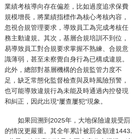
業績考核導向存在偏差，比如過度追求保費
規模增長，將業績指標作為核心考核內容，
忽視合規管理要求，導致員工為完成考核任
務主動違規。其次，基層合規培訓不到位，
易導致員工對合規要求掌握不熟練、合規意
識薄弱，甚至未察覺自身行為已構成違規。
此外，總部對基層機構的合規監管力度不
足，缺乏常態化監督檢查與及時風險預警，
也可能導致違規行為未能及時通過內控發現
和糾正，因此出現“屢查屢犯”現象。
如果回溯到2025年，大地保險違規受罰
的情況更嚴重。其全年累計被罰金額達1443.