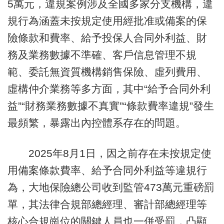
5萬元，違規案例涉及全國多家分支機構，違
規行為涵蓋未按規定使用經批准或備案的保
險條款和費率、給予投保人合同外利益、財
務及業務數據不準確、客戶信息管理不規
範、委託無資質機構銷售保險、虛列費用、
虛構仲介業務等多方面，其中“給予合同外利
益”“財務業務數據不真實”“條款費率違規”發生
最頻繁，暴露出內控體系存在的問題。
2025年8月1日，因之前存在未按規定使
用備案條款費率、給予合同外利益等違規行
為，大地保險總公司收到監管473萬元重磅罰
單，其法律合規部總經理、審計部總經理等
核心合規崗位的關鍵人員也一併受罰，凸顯