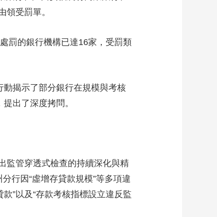
由領受罰單。
藝術
汽車
數智
5G
産業+
時尚
天氣
才藝
網展
央央好物
處罰的銀行機構已達16家，受罰類
行動揭示了部分銀行在規模與考核
，提出了深度拷問。
出監管穿透式檢查的持續深化與精
分行因“虛增存貸款規模”等多項違
貸款”以及“存款考核指標設立違反監