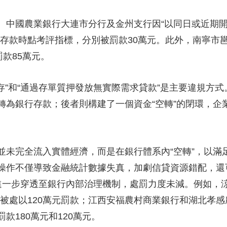
中國農業銀行大連市分行及金州支行因“以同日或近期開
立存款時點考評指標，分別被罰款30萬元。此外，南寧市
罰款85萬元。
”和“通過存單質押發放無實際需求貸款”是主要違規方式
轉為銀行存款；後者則構建了一個資金“空轉”的閉環，企
完全流入實體經濟，而是在銀行體系內“空轉”，以滿
操作不僅導致金融統計數據失真，加劇信貸資源錯配，還
進一步穿透至銀行內部治理機制，處罰力度未減。例如，涼
被處以120萬元罰款；江西安福農村商業銀行和湖北孝感
款180萬元和120萬元。