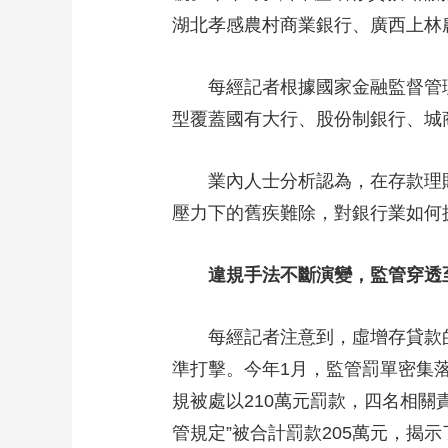
湖北孝感農村商業銀行、廣西上林
財經
教育
鄉村振興
生態環境
一帶一路
大國智造
大國展會
大國保險
雲頂對話
每經記者根據國家金融監督管理總
型覆蓋國有大行、股份制銀行、城
業內人士分析認為，在存款理財化
CCTV.節目官網
直播
節目單
欄目
片庫
壓力下的舊疾難除，對銀行業如何
違規手法不斷演變，監管穿透
每經記者注意到，虛增存貸款的
準打擊。今年1月，監管罰單密集
規被處以210萬元罰款，四名相關
管規定”被合計罰款205萬元，揭