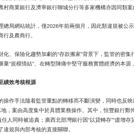
農村商業銀行及濟寧銀行聊城分行等多家機構亦因同類案
央博
非遺
文化
旅游
科普
健康
樂齡
閱讀
雲起
超級工廠
智敬中國
全民健康
顏選攻略
海洋
局網站統計，僅2026年前兩個月，因此類違規被公示
商行及農商行。
、保險化趨勢加劇的“存款搬家”背景下，監管的密集
收視榜
總台企業白名單
摒棄“規模情結”、在轉型陣痛中堅守服務實體經濟的本源
至績效考核根源
操作手法隨着監管重點的轉移而不斷演變，同時也反映
落地，案由高度集中於具體業務操作。其中，恒豐銀行鄭州
責任人同時被追責；廣西北部灣銀行因“以貸轉存”“虛增存
示了違規與內部考核的直接關聯。