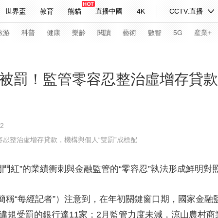
世界盃
教育
熊貓
直播中國
4K
CCTV.直播
式妙語
主持人
下載央視影音
熱解讀
天天學習
旅游
科普
健康
樂齡
閱讀
藝術
數智
5G
産業+
紀錄片網
國家大劇院
大型活動
構被罰！監管零容忍整治虛增存貸款
科技
法治
文娛
人物
公益
圖片
2
習式妙語
央視快評
央視網評
光華銳評
鋒面
容忍整治虛增存貸款，機構與個人“雙罰”成標配
頻道
VR/AR
4K專區
全景新聞
門紅”的業績衝刺與金融監管的“零容忍”執法形成鮮明對
請入列
人生第一次
人生第二次
年冬奧會
CBA
NBA
中超
國足
國際足球
網球
綜
“每經記者”）注意到，在年初關鍵窗口期，國家金融
體育江湖
文化體育
冰雪道路
足球道路
關違規受罰的銀行達11家；2月監管力度未減，涼山農村