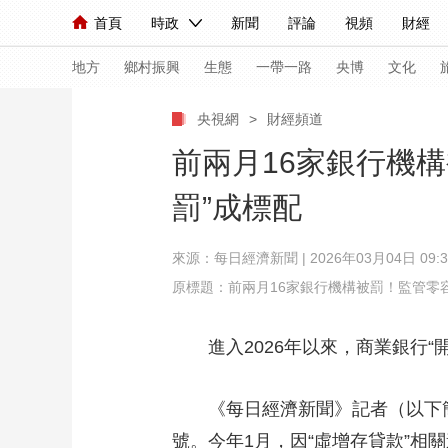
首頁
時政
新聞
評論
視頻
財經
人民領袖習近平
直播
海外頻道
片庫
iPanda
欄目大全
聯播+
English
中國領導人
節目單
Монгол
聽音
央視快評
微視頻
習
地方
鄉村振興
生態
一帶一路
央博
文化
央視網
>
財經頻道
總台春晚
網絡春晚
共産黨員網
秧紀錄
前兩月16家銀行機
罰”成標配
新聞
國內
國際
評論
經濟
軍事
來源：每日經濟新聞 | 2026年03月04日 09:3
人民領袖習近平
聯播+
熱解讀
天天學習
原標題：前兩月16家銀行機構被罰！監管零
視頻
小央視頻
小央直播
直播中國
熊貓
進入2026年以來，商業銀行“開
現場
前線
比劃
快看
藍海中國
新兵
體育
直播
競猜
2026年世界盃
2026
《每日經濟新聞》記者（以下簡稱
VIP會員
CCTV奧林匹克頻道
生活體育大會
號。今年1月，因“虛增存貸款”相