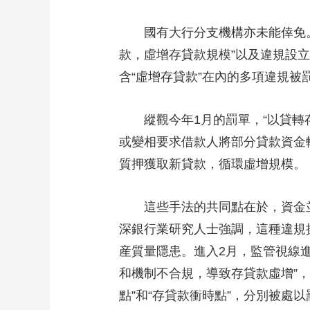
國有大行分支機構亦未能倖免。
款，虛增存貸款規模”以及違規設
含“虛增存貸款”在內的多項違規被
縱觀今年1月的罰單，“以貸轉存
或變相要求借款人將部分貸款資金
質押獲取新貸款，循環虛增規模。
這些手法的共同點在於，資金並未
深銀行業研究人士強調，這種違規
産質量隱患。進入2月，監管視線
和機制不合規，導致存貸款虛增”，
點”和“存貸款衝時點”，分別被處以罰