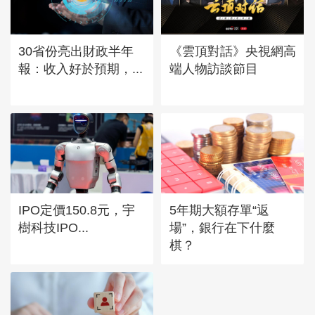
30省份亮出財政半年
《雲頂對話》央視網高
報：收入好於預期，...
端人物訪談節目
IPO定價150.8元，宇
5年期大額存單“返
樹科技IPO...
場”，銀行在下什麼
棋？