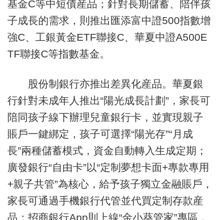
基金C等中短債産品；針對長期儲蓄、陪伴孩
子成長的需求，則推出匯添富中證500指數增
強C、工銀黃金ETF聯接C、華夏中證A500E
TF聯接C等指數基金。
股份制銀行亦推出差異化産品。華夏銀
行針對未成年人推出“陽光成長計劃”，家長可
陪同孩子線下辦理兒童銀行卡，並實現親子
賬戶一鍵綁定，孩子可選擇“陽光存”“月成
長”兩種儲蓄模式，資金自動轉入生成定期；
廣發銀行“自由卡”以“定制夢想卡面+專款專用
+親子共管”為核心，給予孩子獨立金融賬戶，
家長可通過手機銀行代管並代買定制存款産
品；招商銀行App則上線“金小葵管家”專區，