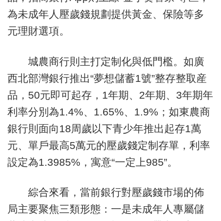
為未成年人壓歲錢規劃提供黃金、保險等多
元理財選項。
城農商行則主打定制化與低門檻。如廣
西北部灣銀行推出“夢想儲蓄1號”整存整取産
品，50元即可起存，1年期、2年期、3年期年
利率分別為1.4%、1.65%、1.9%；如東農商
銀行則面向18周歲以下青少年推出起存1萬
元、單戶最高5萬元的壓歲錢定制存單，利率
設定為1.3985%，寓意“一定上985”。
綜合來看，當前銀行對壓歲錢市場的佈
局主要聚焦三類形態：一是未成年人專屬儲