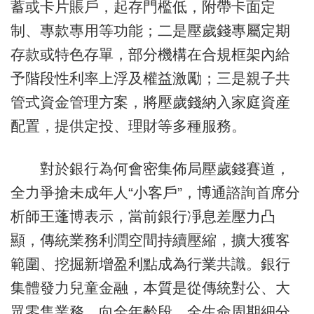
蓄或卡片賬戶，起存門檻低，附帶卡面定
制、專款專用等功能；二是壓歲錢專屬定期
存款或特色存單，部分機構在合規框架內給
予階段性利率上浮及權益激勵；三是親子共
管式資金管理方案，將壓歲錢納入家庭資産
配置，提供定投、理財等多種服務。
對於銀行為何會密集佈局壓歲錢賽道，
全力爭搶未成年人“小客戶”，博通諮詢首席分
析師王蓬博表示，當前銀行凈息差壓力凸
顯，傳統業務利潤空間持續壓縮，擴大獲客
範圍、挖掘新增盈利點成為行業共識。銀行
集體發力兒童金融，本質是從傳統對公、大
眾零售業務，向全年齡段、全生命周期細分