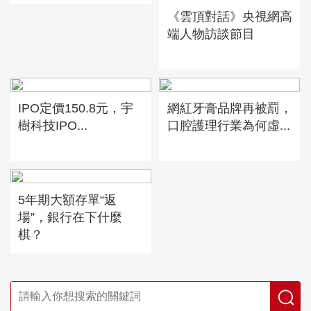
《雲頂對話》央視網高
端人物訪談節目
IPO定價150.8元，宇
網紅牙膏品牌再被罰，
樹科技IPO...
口腔護理行業為何虛...
5年期大額存單“返
場”，銀行在下什麼
棋？