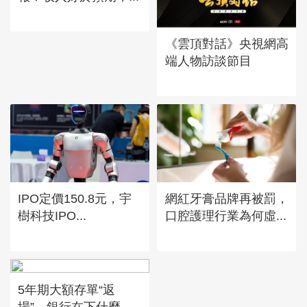
《雲頂對話》央視網高
端人物訪談節目
IPO定價150.8元，宇
網紅牙膏品牌再被罰，
樹科技IPO...
口腔護理行業為何虛...
5年期大額存單“返
場”，銀行在下什麼