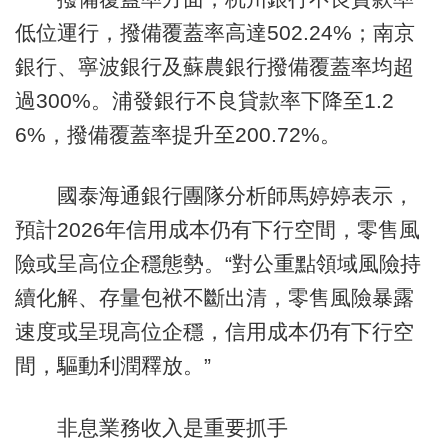
低位運行，撥備覆蓋率高達502.24%；南京
銀行、寧波銀行及蘇農銀行撥備覆蓋率均超
過300%。浦發銀行不良貸款率下降至1.2
6%，撥備覆蓋率提升至200.72%。
國泰海通銀行團隊分析師馬婷婷表示，
預計2026年信用成本仍有下行空間，零售風
險或呈高位企穩態勢。“對公重點領域風險持
續化解、存量包袱不斷出清，零售風險暴露
速度或呈現高位企穩，信用成本仍有下行空
間，驅動利潤釋放。”
非息業務收入是重要抓手