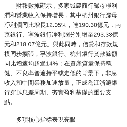
財報數據顯示，多家城農商行歸母凈利
潤和營業收入保持增長，其中杭州銀行歸母
凈利潤同比增長12.05%，達190.30億元，南
京銀行、寧波銀行凈利潤分別增至293.33億
元和218.07億元。與此同時，信貸和存款規
模同步擴張，寧波銀行、杭州銀行貸款餘額
同比增速均超過14%；在資産質量保持穩
健、不良率普遍持平或走低的背景下，非息
收入和中間業務加速放量，正成為江浙滬銀
行穿越息差周期、夯實盈利基礎的重要支
點。
多項核心指標表現亮眼