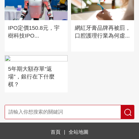
IPO定價150.8元，宇
網紅牙膏品牌再被罰，
樹科技IPO...
口腔護理行業為何虛...
5年期大額存單“返
場”，銀行在下什麼
棋？
首頁
|
全站地圖