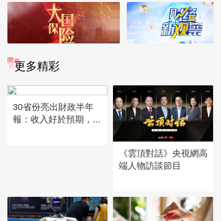
更多精彩
30省份亮出財政半年
報：收入好於預期，...
《雲頂對話》央視網高
端人物訪談節目