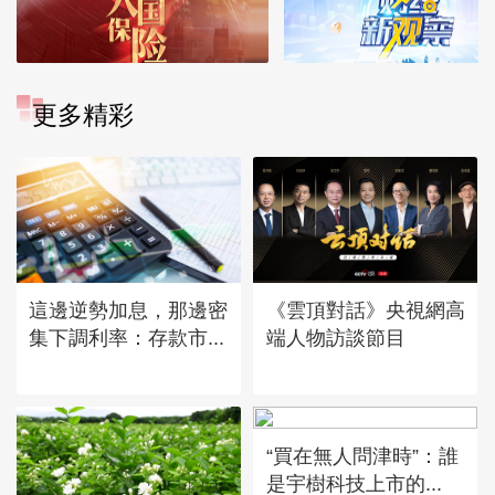
更多精彩
這邊逆勢加息，那邊密
《雲頂對話》央視網高
集下調利率：存款市...
端人物訪談節目
“買在無人問津時”：誰
是宇樹科技上市的...