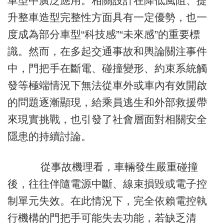
車型中廣泛應用。相關設計在降低風阻、提
升整車造型完整性方面具有一定優勢，也一
度成為部分車型“科技感”“未來感”的重要標
識。然而，在多起交通事故和輿論關注事件
中，門把手在斷電、碰撞變形、約束系統觸
發等極端情況下無法從車外或車內有效開啟
的問題逐漸顯現，給乘員逃生和外部救援帶
來現實挑戰，也引發了社會層面對相關安全
隱患的持續討論。
從事故機理看，車輛發生嚴重碰撞
後，往往伴隨電源中斷、線束損毀或電子控
制單元失效。在此情況下，完全依賴電控執
行機構的門把手可能失去功能，若缺乏清