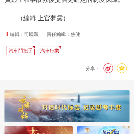
（編輯 上官夢露）
編輯：司曉穎
責任編輯：焦健
汽車門把手
汽車行業
分享：