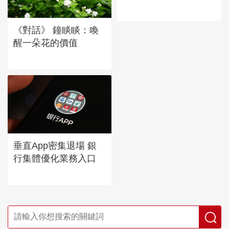
《對話》 鐘睒睒：喚
醒一朵花的價值
垂直App密集退場 銀
行集體優化業務入口