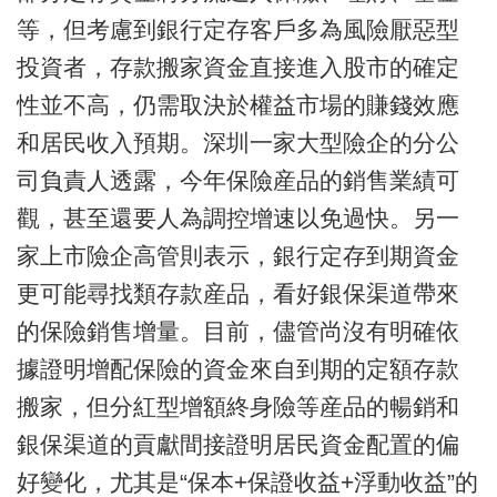
等，但考慮到銀行定存客戶多為風險厭惡型
投資者，存款搬家資金直接進入股市的確定
性並不高，仍需取決於權益市場的賺錢效應
和居民收入預期。深圳一家大型險企的分公
司負責人透露，今年保險産品的銷售業績可
觀，甚至還要人為調控增速以免過快。另一
家上市險企高管則表示，銀行定存到期資金
更可能尋找類存款産品，看好銀保渠道帶來
的保險銷售增量。目前，儘管尚沒有明確依
據證明增配保險的資金來自到期的定額存款
搬家，但分紅型增額終身險等産品的暢銷和
銀保渠道的貢獻間接證明居民資金配置的偏
好變化，尤其是“保本+保證收益+浮動收益”的