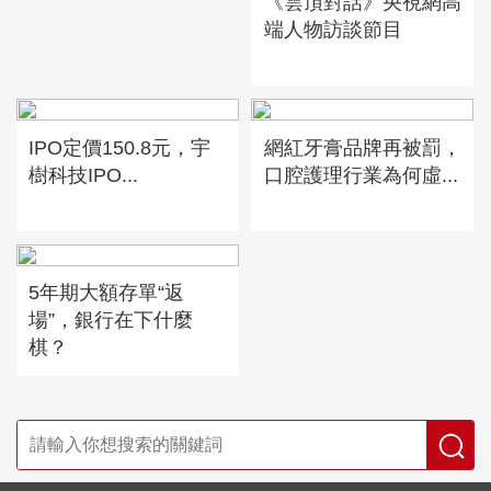
《雲頂對話》央視網高
端人物訪談節目
IPO定價150.8元，宇
網紅牙膏品牌再被罰，
樹科技IPO...
口腔護理行業為何虛...
5年期大額存單“返
場”，銀行在下什麼
棋？