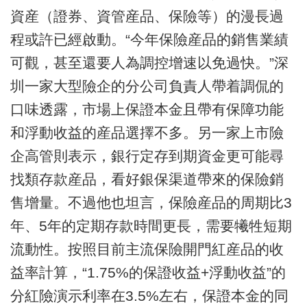
資産（證券、資管産品、保險等）的漫長過
程或許已經啟動。“今年保險産品的銷售業績
可觀，甚至還要人為調控增速以免過快。”深
圳一家大型險企的分公司負責人帶着調侃的
口味透露，市場上保證本金且帶有保障功能
和浮動收益的産品選擇不多。另一家上市險
企高管則表示，銀行定存到期資金更可能尋
找類存款産品，看好銀保渠道帶來的保險銷
售增量。不過他也坦言，保險産品的周期比3
年、5年的定期存款時間更長，需要犧牲短期
流動性。按照目前主流保險開門紅産品的收
益率計算，“1.75%的保證收益+浮動收益”的
分紅險演示利率在3.5%左右，保證本金的同