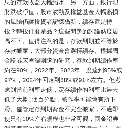
息的存款收益大幅縮水。另一方面，銀行理
財跌破凈值，股市波動及權益基金大幅虧損
的風險仍讓投資者記憶猶新，續存還是轉
投？轉投什麼産品？這些問題的討論熱度居
高不下。值得注意的是，存款到期並不等於
存款搬家，大部分資金會選擇續存。根據國
金證券宋雪濤團隊的研究，存款到期續作率
約在90%，2022年、2023年一度達到95%或
97%，2024年回落到88%或91%左右。但考
慮到當前利率走低，定存續作的利率比過去
低了大概1個百分點，續作率可能會有所下
滑。儘管定存到期資金不完全搬家，不過即
使只有10%左右規模也非常可觀，國金證券