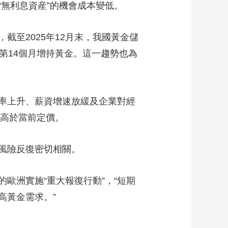
無利息資産”的機會成本變低。
藝術
汽車
數智
5G
産業+
時尚
天氣
才藝
網展
央央好物
至2025年12月末，我國黃金儲
續第14個月增持黃金。這一趨勢也為
率上升、薪資增速放緩及企業對經
度高於當前定價。
風險反復密切相關。
歐洲實施“重大報復行動”，“短期
高黃金需求。”