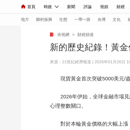
首頁
時政
新聞
評論
視頻
財經
人民領袖習近平
直播
海外頻道
片庫
iPanda
欄目大全
聯播+
English
中國領導人
節目單
Монгол
聽音
央視快評
微視頻
習
地方
鄉村振興
生態
一帶一路
央博
文化
央視網
>
財經頻道
總台春晚
網絡春晚
共産黨員網
秧紀錄
新的歷史紀錄！黃金價
來源：21世紀經濟報道 | 2026年01月26日 10
新聞
國內
國際
評論
經濟
軍事
人民領袖習近平
聯播+
熱解讀
天天學習
現貨黃金首次突破5000美元/
視頻
小央視頻
小央直播
直播中國
熊貓
2026年伊始，全球金融市場
現場
前線
比劃
快看
藍海中國
新兵
心理整數關口。
體育
直播
競猜
2026年世界盃
2026
對於本輪黃金價格的大幅上漲
VIP會員
CCTV奧林匹克頻道
生活體育大會