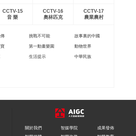
CCTV-15
CCTV-16
CCTV-17
音 樂
奧林匹克
農業農村
流傳
挑戰不可能
故事裏的中國
家寶
第一動畫樂園
動物世界
苑
生活提示
中華民族
關於我們
智媒學院
成果發佈