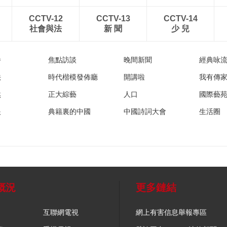
CCTV-12
CCTV-13
CCTV-14
社會與法
新 聞
少 兒
播
焦點訪談
晚間新聞
經典咏
法
時代楷模發佈廳
開講啦
我有傳
然
正大綜藝
人口
國際藝
眼
典籍裏的中國
中國詩詞大會
生活圈
概況
更多鏈結
互聯網電視
網上有害信息舉報專區