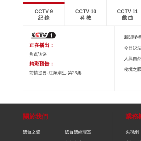
CCTV-9
CCTV-10
CCTV-11
紀 錄
科 教
戲 曲
新聞聯
正在播出：
今日説
焦点访谈
人與自
精彩预告：
秘境之
前情提要-江海潮生-第23集
關於我們
業務
總台之聲
總台總經理室
央視網