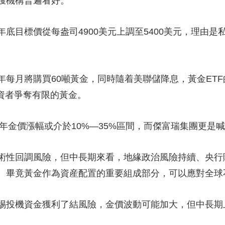
獲機構普遍看好。
底目標價從每盎司4900美元上調至5400美元，理由
年每月將購買60噸黃金，同時隨着美聯儲降息，黃金ET
資者爭奪有限的黃金。
6年金價漲幅或介於10%—35%區間，而傑富瑞集團更是喊
術性回調風險，但中長期來看，地緣政治風險持續、央行
。畢竟黃金作為資産配置的重要組成部分，可以應對全球
惕投機資金獲利了結風險，金價波動可能加大，但中長期