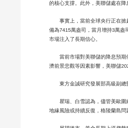
的核心支撐。此外，美聯儲處在降
財經
教育
鄉村振興
生態環境
一帶一路
大國智造
大國展會
大國保險
雲頂對話
事實上，當前全球央行正在掀起
備為7415萬盎司，當月增持3萬
市場注入了長期信心。
CCTV.節目官網
當前市場對美聯儲的降息預期
直播
節目單
欄目
片庫
濟前景悲觀等因素影響，美聯儲2
東方金誠研究發展部高級副總
瞿瑞、白雪認為，儘管美歐圍
地緣風險或持續反復，格陵蘭島問