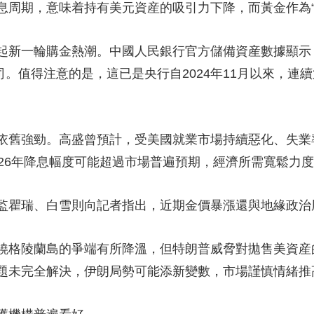
息周期，意味着持有美元資産的吸引力下降，而黃金作為“
央博
非遺
文化
旅游
科普
健康
樂齡
閱讀
雲起
超級工廠
智敬中國
全民健康
顏選攻略
海洋
新一輪購金熱潮。中國人民銀行官方儲備資産數據顯示，截
盎司。值得注意的是，這已是央行自2024年11月以來，連
依舊強勁。高盛曾預計，受美國就業市場持續惡化、失業
收視榜
總台企業白名單
026年降息幅度可能超過市場普遍預期，經濟所需寬鬆力
監瞿瑞、白雪則向記者指出，近期金價暴漲還與地緣政治
繞格陵蘭島的爭端有所降溫，但特朗普威脅對拋售美資産的
題未完全解決，伊朗局勢可能添新變數，市場謹慎情緒推