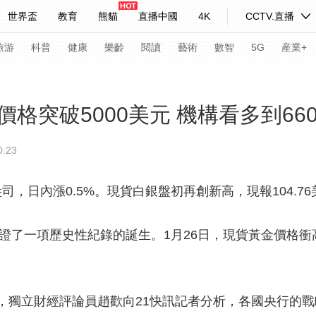
世界盃
教育
熊貓
直播中國
4K
CCTV.直播
式妙語
主持人
下載央視影音
熱解讀
天天學習
旅游
科普
健康
樂齡
閱讀
藝術
數智
5G
産業+
紀錄片網
國家大劇院
大型活動
格突破5000美元 機構看多到66
:23
科技
法治
文娛
人物
公益
圖片
習式妙語
央視快評
央視網評
光華銳評
鋒面
盎司，日內漲0.5%。現貨白銀盤初再創新高，現報104.7
頻道
VR/AR
4K專區
全景新聞
見證了一項歷史性紀錄的誕生。1月26日，現貨黃金價格衝高
請入列
人生第一次
人生第二次
年冬奧會
CBA
NBA
中超
國足
國際足球
網球
綜
，獨立財經評論員趙歡向21快訊記者分析，各國央行的
體育江湖
文化體育
冰雪道路
足球道路