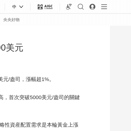
中
央央好物
00美元
6美元/盎司，漲幅超1%。
，首次突破5000美元/盎司的關鍵
合體育
亞冬會
戰略性資産配置需求是本輪黃金上漲