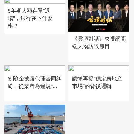
5年期大額存單“返
場”，銀行在下什麼
棋？
《雲頂對話》央視網高
端人物訪談節目
多險企披露代理合同糾
讀懂再提“穩定房地産
紛，從業者為違規“...
市場”的背後邏輯