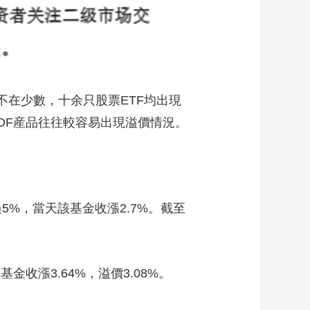
在少數，十余只股票ETF均出現
OF産品往往較容易出現溢價情況。
5%，當天該基金收漲2.7%。截至
金收漲3.64%，溢價3.08%。