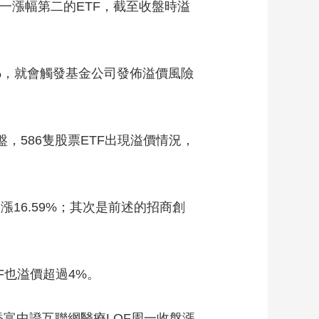
一漲幅第二的ETF，截至收盤時溢
%，就會觸發基金公司發佈溢價風險
，586隻股票ETF出現溢價情況，
16.59%；其次是前述的招商創
F也溢價超過4%。
富中證互聯網醫療LOF周一收盤漲