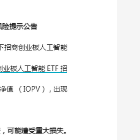
藝術
汽車
數智
5G
産業+
時尚
天氣
才藝
網展
央央好物