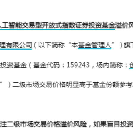
央博
非遺
文化
旅游
科普
健康
樂齡
閱讀
雲起
超級工廠
智敬中國
全民健康
顏選攻略
海洋
收視榜
總台企業白名單