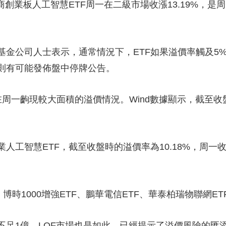
業板人工智慧ETF周一在二級市場收漲13.19%，是周
公司人士表示，通常情況下，ETF如果溢價率觸及5
則有可能發佈盤中停牌公告。
一齣現較大面積的溢價情況。Wind數據顯示，截至收盤
。
智慧ETF，截至收盤時的溢價率為10.18%，周一收漲
博時1000增強ETF、鵬華電信ETF、華泰柏瑞物聯網ET
1億。LOF市場也是如此，已經提示了溢價風險的匯添