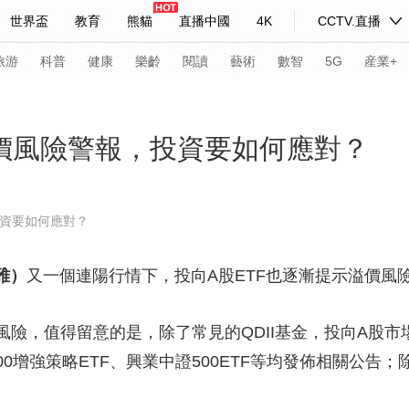
世界盃
教育
熊貓
直播中國
4K
CCTV.直播
式妙語
主持人
下載央視影音
熱解讀
天天學習
旅游
科普
健康
樂齡
閱讀
藝術
數智
5G
産業+
紀錄片網
國家大劇院
大型活動
價風險警報，投資要如何應對？
科技
法治
文娛
人物
公益
圖片
投資要如何應對？
習式妙語
央視快評
央視網評
光華銳評
鋒面
雅）
又一個連陽行情下，投向A股ETF也逐漸提示溢價風
頻道
VR/AR
4K專區
全景新聞
請入列
人生第一次
人生第二次
，值得留意的是，除了常見的QDII基金，投向A股市場
00增強策略ETF、興業中證500ETF等均發佈相關公告；
年冬奧會
CBA
NBA
中超
國足
國際足球
網球
綜
體育江湖
文化體育
冰雪道路
足球道路