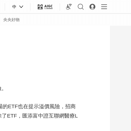
中
央央好物
險。
的ETF也在提示溢價風險，招商
除了ETF，匯添富中證互聯網醫療L
合體育
亞冬會