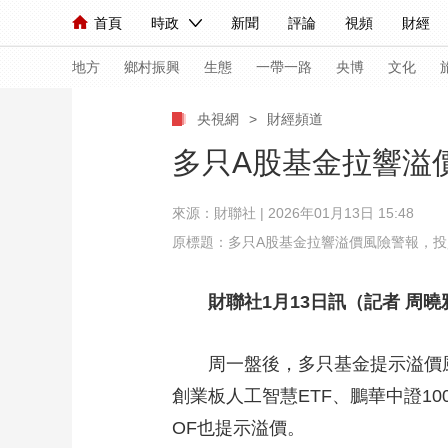
首頁
時政
新聞
評論
視頻
財經
人民領袖習近平
直播
海外頻道
片庫
iPanda
欄目大全
聯播+
English
中國領導人
節目單
Монгол
聽音
央視快評
微視頻
習
地方
鄉村振興
生態
一帶一路
央博
文化
央視網
>
財經頻道
總台春晚
網絡春晚
共産黨員網
秧紀錄
多只A股基金拉響溢
來源：財聯社 | 2026年01月13日 15:48
新聞
國內
國際
評論
經濟
軍事
原標題：多只A股基金拉響溢價風險警報，
人民領袖習近平
聯播+
熱解讀
天天學習
財聯社1月13日訊（記者 周曉
視頻
小央視頻
小央直播
直播中國
熊貓
現場
前線
比劃
快看
藍海中國
新兵
周一盤後，多只基金提示溢價風險
創業板人工智慧ETF、鵬華中證10
體育
直播
競猜
2026年世界盃
2026
OF也提示溢價。
VIP會員
CCTV奧林匹克頻道
生活體育大會