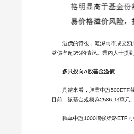
溢價的背後，滬深兩市成交額周一
溢價率超3%的情況。業內人士提到
多只投向A股基金溢價
具體來看，興業中證500ETF截
目前，該基金規模為2586.93萬元
鵬華中證1000增強策略ETF同樣