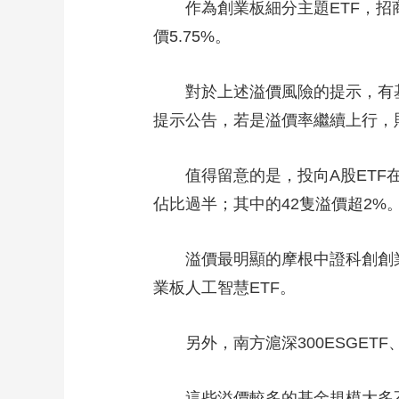
作為創業板細分主題ETF，招商創
價5.75%。
對於上述溢價風險的提示，有基金
提示公告，若是溢價率繼續上行，
值得留意的是，投向A股ETF在周
佔比過半；其中的42隻溢價超2%
溢價最明顯的摩根中證科創創業人工
業板人工智慧ETF。
另外，南方滬深300ESGETF、
這些溢價較多的基金規模大多不足