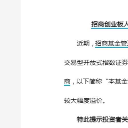
財經
教育
鄉村振興
生態環境
一帶一路
大國智造
大國展會
大國保險
雲頂對話
CCTV.節目官網
直播
節目單
欄目
片庫