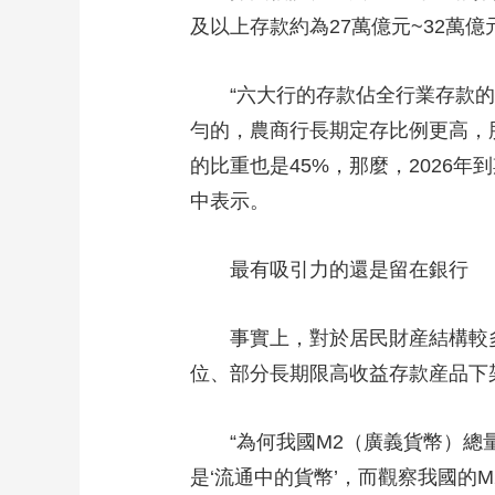
及以上存款約為27萬億元~32萬億
“六大行的存款佔全行業存款的比
勻的，農商行長期定存比例更高，
的比重也是45%，那麼，2026
中表示。
最有吸引力的還是留在銀行
事實上，對於居民財産結構較多
位、部分長期限高收益存款産品下
“為何我國M2（廣義貨幣）總量
是‘流通中的貨幣’，而觀察我國