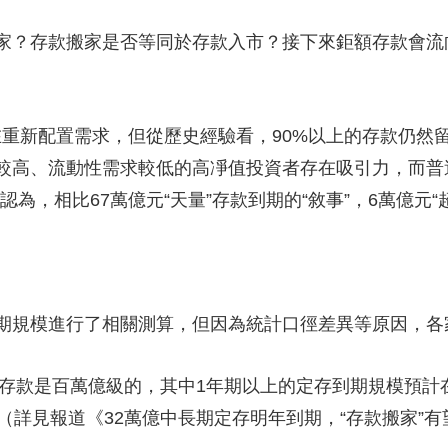
央博
非遺
文化
旅游
科普
健康
樂齡
閱讀
？存款搬家是否等同於存款入市？接下來鉅額存款會流
雲起
超級工廠
智敬中國
全民健康
顏選攻略
海洋
重新配置需求，但從歷史經驗看，90%以上的存款仍然
較高、流動性需求較低的高凈值投資者存在吸引力，而普
收視榜
總台企業白名單
為，相比67萬億元“天量”存款到期的“敘事”，6萬億元
規模進行了相關測算，但因為統計口徑差異等原因，各
款是百萬億級的，其中1年期以上的定存到期規模預計在
（詳見報道《32萬億中長期定存明年到期，“存款搬家”有