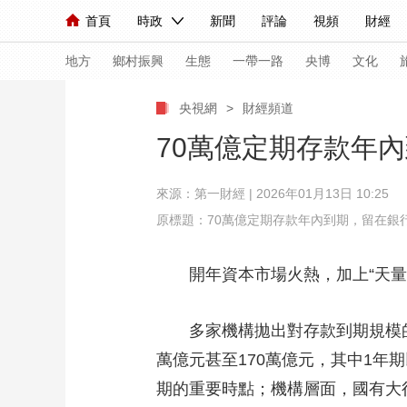
首頁
時政
新聞
評論
視頻
財經
人民領袖習近平
直播
海外頻道
片庫
iPanda
欄目大全
聯播+
English
中國領導人
節目單
Монгол
聽音
央視快評
微視頻
習
地方
鄉村振興
生態
一帶一路
央博
文化
央視網
>
財經頻道
總台春晚
網絡春晚
共産黨員網
秧紀錄
70萬億定期存款年
來源：第一財經 | 2026年01月13日 10:25
新聞
國內
國際
評論
經濟
軍事
原標題：70萬億定期存款年內到期，留在銀
人民領袖習近平
聯播+
熱解讀
天天學習
開年資本市場火熱，加上“天量”
視頻
小央視頻
小央直播
直播中國
熊貓
現場
前線
比劃
快看
藍海中國
新兵
多家機構拋出對存款到期規模的最
萬億元甚至170萬億元，其中1年
體育
直播
競猜
2026年世界盃
2026
期的重要時點；機構層面，國有大
VIP會員
CCTV奧林匹克頻道
生活體育大會