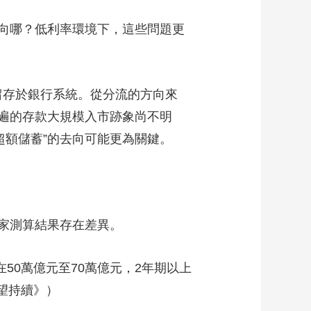
藝術
汽車
數智
5G
産業+
向哪？低利率環境下，這些問題更
時尚
天氣
才藝
網展
央央好物
留存於銀行系統。從分流的方向來
遍的存款大規模入市跡象尚不明
“超額儲蓄”的去向可能更為關鍵。
家測算結果存在差異。
50萬億元至70萬億元，2年期以上
望持續》）