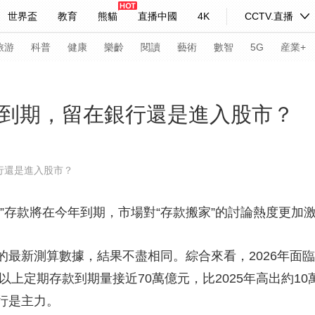
世界盃
教育
熊貓
直播中國
4K
CCTV.直播
式妙語
主持人
下載央視影音
熱解讀
天天學習
旅游
科普
健康
樂齡
閱讀
藝術
數智
5G
産業+
紀錄片網
國家大劇院
大型活動
內到期，留在銀行還是進入股市？
科技
法治
文娛
人物
公益
圖片
行還是進入股市？
習式妙語
央視快評
央視網評
光華銳評
鋒面
存款將在今年到期，市場對“存款搬家”的討論熱度更加
頻道
VR/AR
4K專區
全景新聞
請入列
人生第一次
人生第二次
新測算數據，結果不盡相同。綜合來看，2026年面臨到
期以上定期存款到期量接近70萬億元，比2025年高出約1
年冬奧會
CBA
NBA
中超
國足
國際足球
網球
綜
行是主力。
體育江湖
文化體育
冰雪道路
足球道路