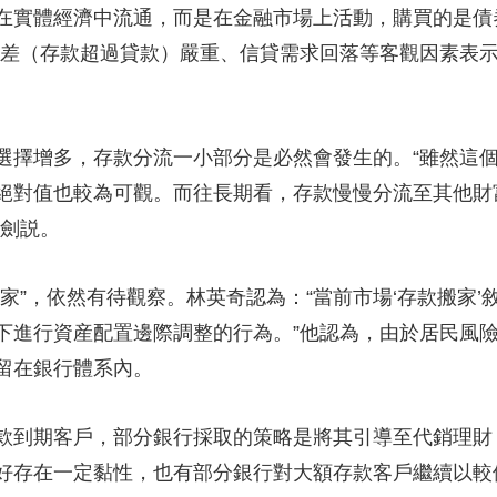
在實體經濟中流通，而是在金融市場上活動，購買的是債
存差（存款超過貸款）嚴重、信貸需求回落等客觀因素表
擇增多，存款分流一小部分是必然會發生的。“雖然這個
絕對值也較為可觀。而往長期看，存款慢慢分流至其他財
王劍説。
”，依然有待觀察。林英奇認為：“當前市場‘存款搬家’
下進行資産配置邊際調整的行為。”他認為，由於居民風
留在銀行體系內。
到期客戶，部分銀行採取的策略是將其引導至代銷理財
好存在一定黏性，也有部分銀行對大額存款客戶繼續以較