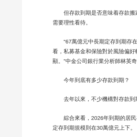
財經
教育
鄉村振興
生態環境
一帶一路
但存款到期是否意味着存款搬家
大國智造
大國展會
大國保險
雲頂對話
需要理性看待。
“67萬億元中長期定存到期存在
看，私募基金和保險對於風險偏好
CCTV.節目官網
直播
節目單
欄目
片庫
顯。”中金公司銀行業分析師林英奇認
今年到底有多少存款到期？
去年以來，不少機構對存款到期
綜合來看，2026年到期的居民存
定存到期規模則在30萬億元上下。