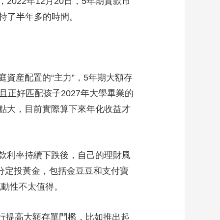
22年12月20日，5年期貸款市
經維持了半年多的時間。
産配置的“主力”，5年期大額存
且正好匹配孩子2027年大學畢業的
點大，目前實際算下來年化收益才
款利率持續下跌後，自己的理財風
部分定投黃金，包括金豆豆和支付寶
流動性不太值得。
行提高大額存單門檻，比如推出起