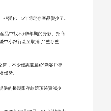
藝術
汽車
數智
5G
産業+
時尚
天氣
才藝
網展
央央好物
一些變化：5年期定存産品變少了。
産品中找不到5年期的身影。招商
些中小銀行甚至取消了“整存整
%之間，不少優惠還屬於“新客戶專
顯著優勢。
提供的長期限存款選項確實減少