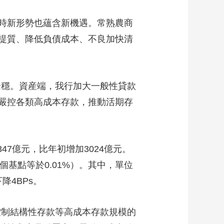
時新形勢也蘊含新機遇。常熟農商
提質、降低負債成本、不良加快清
穩。資産端，我行加大一般性貸款
嚴控各類高成本存款，推動活期存
7億元，比年初增加3024億元。
，1個基點等於0.01%）。其中，單位
降4BPs。
制結構性存款等高成本存款規模的