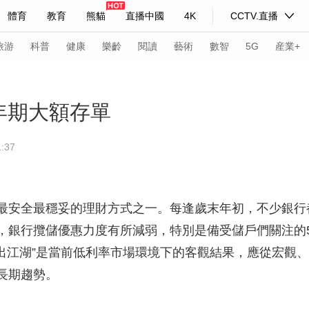
體育
教育
熊貓
直播中國
4K
CCTV.直播
式妙語
主持人
下載央視影音
熱解讀
天天學習
旅游
科普
健康
樂齡
閱讀
藝術
數智
5G
産業+
紀錄片網
國家大劇院
大型活動
年期大額存單
:37
科技
法治
文娛
人物
公益
圖片
習式妙語
央視快評
央視網評
光華銳評
鋒面
安全最穩妥的理財方式之一。每逢歲末年初，不少銀行
頻道
VR/AR
4K專區
全景新聞
，銀行攬儲優惠力度有所減弱，特別是備受儲戶們關注的5
請入列
人生第一次
人生第二次
淡出江湖”是當前低利率市場環境下的客觀結果，應從宏觀
年冬奧會
CBA
NBA
中超
國足
國際足球
網球
綜
長期趨勢。
體育江湖
文化體育
冰雪道路
足球道路