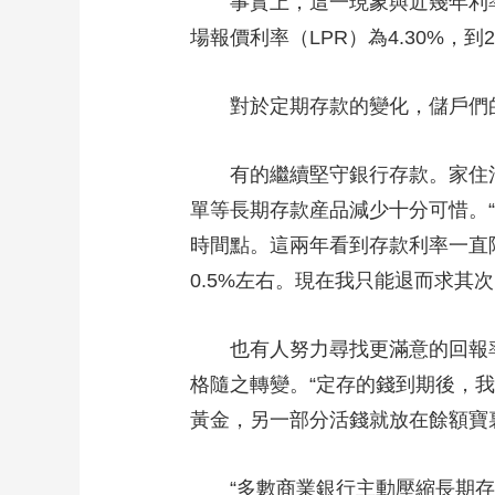
事實上，這一現象與近幾年利率整
場報價利率（LPR）為4.30%，到
對於定期存款的變化，儲戶們的
有的繼續堅守銀行存款。家住河北
單等長期存款産品減少十分可惜。“
時間點。這兩年看到存款利率一直
0.5%左右。現在我只能退而求其
也有人努力尋找更滿意的回報率
格隨之轉變。“定存的錢到期後，
黃金，另一部分活錢就放在餘額寶
“多數商業銀行主動壓縮長期存款