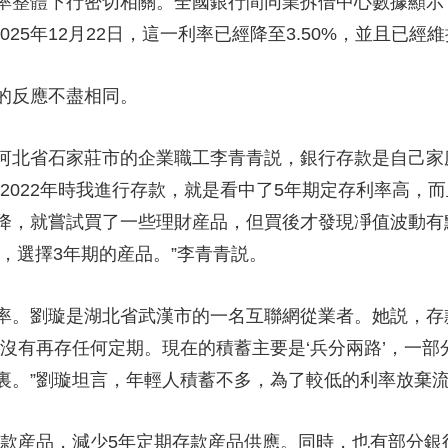
體下行密切相關。全國銀行間同業拆借中心數據顯示，20
2025年12月22日，這一利率已經降至3.50%，並且已
反應不盡相同。
省石家莊市的企業職工李青青説，銀行存款是自己家庭資
2022年時我進行存款，就是看中了5年期定存利率高，而
降，就嘗試買了一些理財産品，但買後才發現凈值波動有
次，選擇3年期的産品。”李青青説。
。劉璇是湖北省武漢市的一名互聯網從業者。她説，存
我沒有再存任何定期。現在的積蓄主要是‘兵分兩路’，一
裏。”劉璇坦言，年輕人積蓄不多，為了較低的利率放棄
産品，減少5年定期存款産品供應。同時，也有部分銀