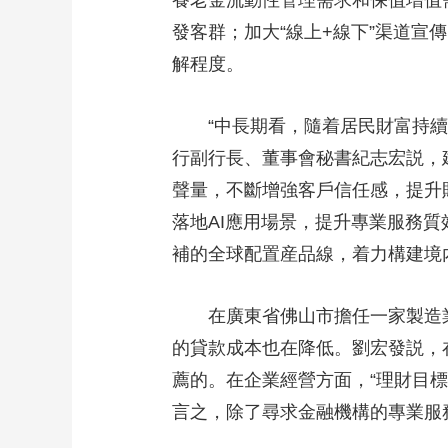
養老金流動性管理需求和保值增值
發客群；加大“線上+線下”渠道
解程度。
“中長期看，隨着居民財富持續積
行副行長、董事會秘書紀志宏説，
聲量，不斷增強客戶信任感，提升
落地AI應用場景，提升專業服務
補的全球配置産品線，着力構建境
在廣東省佛山市擔任一家製造業
的貸款成本也在降低。劉宏發説，
薦的。在企業經營方面，“理財目
言之，除了尋求金融機構的專業服