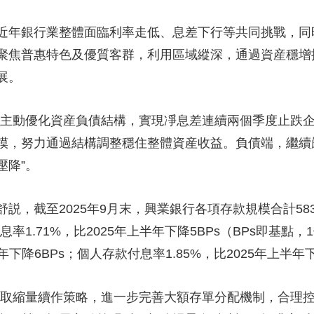
年銀行業整體面臨利率走低、息差下行等共同挑戰，同
聚焦普惠特色及優質客群，利用區域縱深，通過資産穩增
展。
主動優化資産負債結構，實現凈息差連續兩個季度止跌企
模，努力通過結構調整穩住整體資産收益。負債端，繼續
壓降”。
截至2025年9月末，興業銀行各項存款規模合計5834
息率1.71%，比2025年上半年下降5BPs（BPs即基點
年下降6BPs；個人存款付息率1.85%，比2025年上半年下
取縮量續作策略，進一步完善大額存單分配機制，合理控