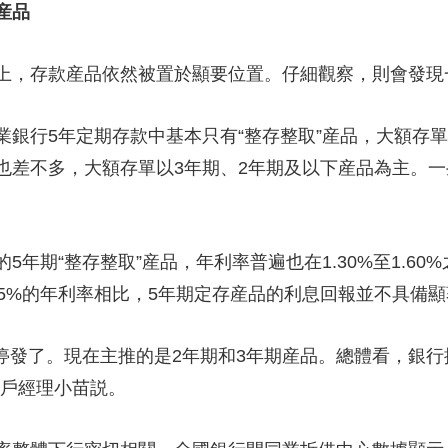
産品
央博
非遺
文化
旅游
科普
健康
樂齡
閱讀
雲起
超級工廠
智敬中國
全民健康
顏選攻略
海洋
，存款産品依然被置於顯要位置。仔細觀察，則會發現
行5年定期存款中基本只有“整存整取”産品，大額存單
也差不多，大額存單以3年期、2年期及以下産品為主。一
熱播榜
總台企業白名單
期“整存整取”産品，年利率普遍也在1.30%至1.60
1.55%的年利率相比，5年期定存産品的利息回報並不具備
發了。現在主推的是2年期和3年期産品。總體看，銀行
客戶經理小苗説。