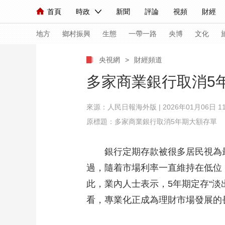
首頁
時政
新聞
評論
視頻
財經
人民領袖習近平
直播
海外頻道
片庫
iPanda
欄目大全
聯播+
English
中國領導人
節目單
Монгол
聽音
央視快評
微視頻
習
地方
鄉村振興
生態
一帶一路
央博
文化
央視網
>
財經頻道
總台春晚
網絡春晚
共産黨員網
秧紀錄
多家商業銀行取消5
來源：人民日報海外版 | 2026年01月06日 11
新聞
國內
國際
評論
經濟
軍事
原標題：多家商業銀行取消5年期大額存單
人民領袖習近平
聯播+
熱解讀
天天學習
銀行定期存款被很多居民視為最
視頻
小央視頻
小央直播
直播中國
熊貓
過，隨着市場利率一直維持在低位
現場
前線
比劃
快看
藍海中國
新兵
此，業內人士表示，5年期定存“
體育
直播
競猜
2026年世界盃
2026
看，專業化正成為理財市場發展的
VIP會員
CCTV奧林匹克頻道
生活體育大會