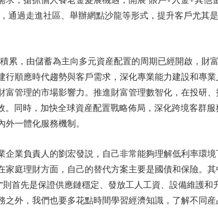
需求；搶抓個人養老金髮展機遇，開展“賬戶+入金+其他
宣傳，通過走進社區、舉辦網點沙龍等形式，提升客戶尤其
累，由儲蓄為主向多元資産配置的周期已經開啟，財富
建行順應時代趨勢與客戶需求，深化專業能力建設和專業人
財富管理的市場影響力。推進財富管理數智化，在投研、
質效。同時，加快全球資産配置戰略佈局，深化跨境客群
內外一體化服務機制。
企業負責人的劉宏發説，自己非常能夠理解低利率環境下
在家庭理財方面，自己的替代方案主要是國債和保險。其
標”則首先是保證供應鏈穩定、發放工人工資、設備維護和
務之外，我們也要多花點時間學習經濟知識，了解不同産