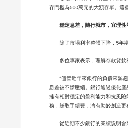
存門檻為500萬元的大額存單。
穩定息差，隨行就市，宜理性
除了市場利率整體下降，5年期
多位專家表示，理解存款貸款利
“儘管近年來銀行的負債來源趨
息差被不斷壓縮。銀行通過優化産
擁有相對穩定的盈利能力和抗風險
務，賺取手續費，將有助於創造更
從近期不少銀行的業績説明會來