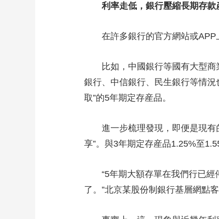
利率走低，銀行壓縮長期存款
財經
教育
鄉村振興
生態環境
一帶一路
大國智造
大國展會
大國保險
雲頂對話
在許多銀行的官方網站或APP上
比如，中國銀行等國有大型商業銀
銀行、中信銀行、民生銀行等情況
CCTV.節目官網
直播
節目單
欄目
片庫
取”的5年期定存産品。
進一步梳理發現，即便是現有的5年
享”。與3年期定存産品1.25%至
“5年期大額存單在我們行已經停
了。”北京某股份制銀行基層網點