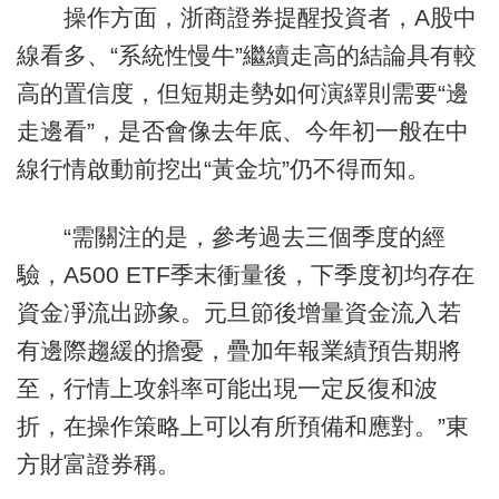
操作方面，浙商證券提醒投資者，A股中
線看多、“系統性慢牛”繼續走高的結論具有較
高的置信度，但短期走勢如何演繹則需要“邊
走邊看”，是否會像去年底、今年初一般在中
線行情啟動前挖出“黃金坑”仍不得而知。
“需關注的是，參考過去三個季度的經
驗，A500 ETF季末衝量後，下季度初均存在
資金凈流出跡象。元旦節後增量資金流入若
有邊際趨緩的擔憂，疊加年報業績預告期將
至，行情上攻斜率可能出現一定反復和波
折，在操作策略上可以有所預備和應對。”東
方財富證券稱。