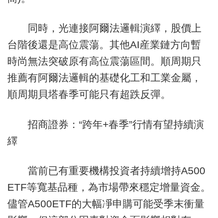
同時，光連接阿爾法邏輯演繹，股價上
台階後還是高位震蕩。其他AI産業鏈方向暫
時尚無法突破原有高位震蕩區間。順周期只
推薦有阿爾法邏輯的基礎化工和工業金屬，
順周期貝塔春季可能只有超跌反彈。
招商證券：“跨年+春季”行情有望持續演
繹
當前已有重要機構投資者持續增持A500
ETF等寬基品種，為市場帶來穩定增量資金。
儘管A500ETF的大幅凈申購可能受季末衝量