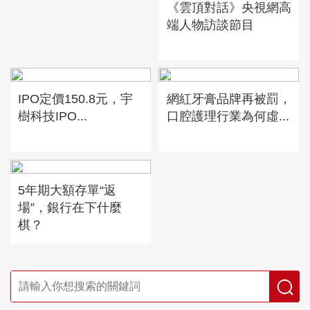
《雲頂對話》央視網高
端人物訪談節目
IPO定價150.8元，宇
網紅牙膏品牌再被罰，
樹科技IPO...
口腔護理行業為何虛...
5年期大額存單“返
場”，銀行在下什麼
棋？