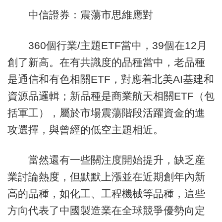
中信證券：震蕩市思維應對
360個行業/主題ETF當中，39個在12月
創了新高。在有共識度的品種當中，老品種
是通信和有色相關ETF，對應着北美AI基建和
資源品邏輯；新品種是商業航天相關ETF（包
括軍工），屬於市場震蕩階段活躍資金的進
攻選擇，與曾經的低空主題相近。
當然還有一些關注度開始提升，缺乏産
業討論熱度，但默默上漲並在近期創年內新
高的品種，如化工、工程機械等品種，這些
方向代表了中國製造業在全球競爭優勢向定