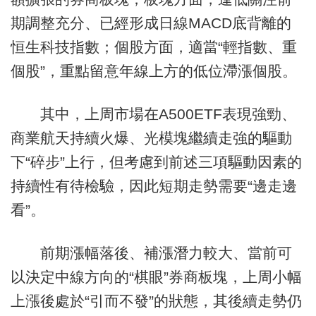
期調整充分、已經形成日線MACD底背離的
恒生科技指數；個股方面，適當“輕指數、重
個股”，重點留意年線上方的低位滯漲個股。
其中，上周市場在A500ETF表現強勁、
商業航天持續火爆、光模塊繼續走強的驅動
下“碎步”上行，但考慮到前述三項驅動因素的
持續性有待檢驗，因此短期走勢需要“邊走邊
看”。
前期漲幅落後、補漲潛力較大、當前可
以決定中線方向的“棋眼”券商板塊，上周小幅
上漲後處於“引而不發”的狀態，其後續走勢仍