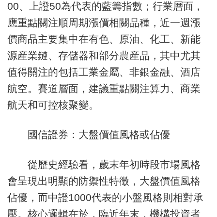
00、上證50為代表的藍籌指數；行業層面，
應重點關注順周期漲價相關品種，近一週漲
價商品主要集中在有色、原油、化工、新能
源産業鏈、存儲器和部分農産品，其中尤其
值得關注的包括工業金屬、非銀金融、酒店
航空。賽道層面，建議重點關注算力、商業
航天和可控核聚變。
國信證券：大盤價值風格或佔優
從歷史經驗看，歲末年初時段市場風格
會呈現出明顯的防禦性特徵，大盤價值風格
佔優，而中證1000代表的小盤風格則相對承
壓。核心邏輯在於，臨近年末，機構投資者