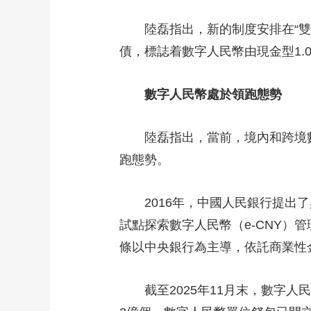
財經
教育
鄉村振興
生態環境
一帶一路
陸磊指出，新的制度安排在“雙層
大國智造
大國展會
大國保險
雲頂對話
債，標誌着數字人民幣由現金型1.
數字人民幣處於領跑態勢
陸磊指出，當前，境內和跨境數
CCTV.節目官網
直播
節目單
欄目
片庫
跑態勢。
2016年，中國人民銀行提出了
試點探索數字人民幣（e-CNY
條以中央銀行為主導，依託商業性
截至2025年11月末，數字人民幣