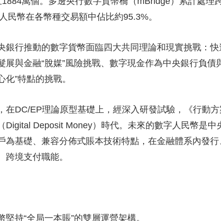
884萬個。多邊央行數字貨幣橋（mBridge）累計處理
人民幣在各幣種交易額中佔比約95.3%。
銀行推動的數字貨幣面臨四大共同理論和現實挑戰：快
髮展與金融“脫媒”風險挑戰、數字現金作為中央銀行負債
心化”特點的挑戰。
DC/EP理論原型基礎上，經深入研發試驗，《行動方
gital Deposit Money）時代。未來的數字人民
戶為基礎、兼容分佈式賬本技術特點，在金融體系內發行
、跨境支付職能。
持“全局一本賬”的雙層運營架構。