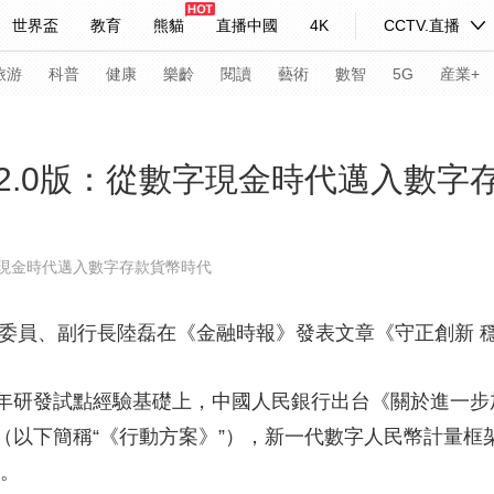
世界盃
教育
熊貓
直播中國
4K
CCTV.直播
式妙語
主持人
下載央視影音
熱解讀
天天學習
旅游
科普
健康
樂齡
閱讀
藝術
數智
5G
産業+
紀錄片網
國家大劇院
大型活動
2.0版：從數字現金時代邁入數字
科技
法治
文娛
人物
公益
圖片
字現金時代邁入數字存款貨幣時代
習式妙語
央視快評
央視網評
光華銳評
鋒面
委員、副行長陸磊在《金融時報》發表文章《守正創新 
頻道
VR/AR
4K專區
全景新聞
請入列
人生第一次
人生第二次
研發試點經驗基礎上，中國人民銀行出台《關於進一步
（以下簡稱“《行動方案》”），新一代數字人民幣計量框
年冬奧會
CBA
NBA
中超
國足
國際足球
網球
綜
施。
體育江湖
文化體育
冰雪道路
足球道路