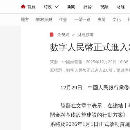
首頁
時政
新聞
評論
視頻
財經
人民領袖習近平
直播
海外頻道
片庫
iPanda
欄目大全
聯播+
English
中國領導人
節目單
Монгол
聽音
央視快評
微視頻
習
地方
鄉村振興
生態
一帶一路
央博
文化
央視網
>
財經頻道
總台春晚
網絡春晚
共産黨員網
秧紀錄
數字人民幣正式進入
來源：中國經營報 | 2025年12月29日 16:38
新聞
國內
國際
評論
經濟
軍事
原標題：數字人民幣正式進入2.0版：從數
人民領袖習近平
聯播+
熱解讀
天天學習
12月29日，中國人民銀行黨委
視頻
小央視頻
小央直播
直播中國
熊貓
現場
前線
比劃
快看
藍海中國
新兵
陸磊在文章中表示，在總結十年
關金融基礎設施建設的行動方案》
體育
直播
競猜
2026年世界盃
2026
系將於2026年1月1日正式啟動實
VIP會員
CCTV奧林匹克頻道
生活體育大會