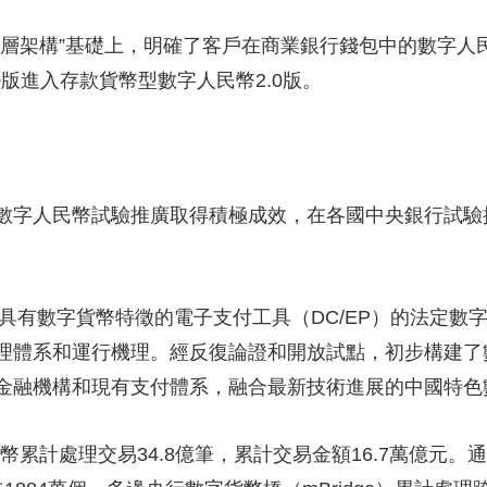
央博
非遺
文化
旅游
科普
健康
樂齡
閱讀
架構”基礎上，明確了客戶在商業銀行錢包中的數字人
雲起
超級工廠
智敬中國
全民健康
顏選攻略
海洋
0版進入存款貨幣型數字人民幣2.0版。
字人民幣試驗推廣取得積極成效，在各國中央銀行試驗
收視榜
總台企業白名單
具有數字貨幣特徵的電子支付工具（DC/EP）的法定數
）管理體系和運行機理。經反復論證和開放試點，初步構建
金融機構和現有支付體系，融合最新技術進展的中國特色
累計處理交易34.8億筆，累計交易金額16.7萬億元。通