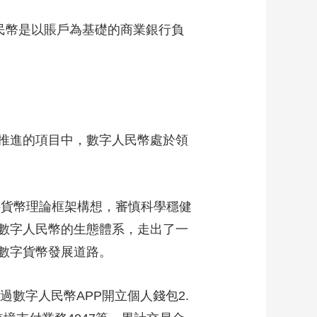
藝術
汽車
數智
5G
産業+
民幣是以賬戶為基礎的商業銀行負
時尚
天氣
才藝
網展
央央好物
推進的項目中，數字人民幣處於領
字貨幣理論框架構想，審慎科學穩健
了數字人民幣的生態體系，走出了一
數字貨幣發展道路。
過數字人民幣APP開立個人錢包2.