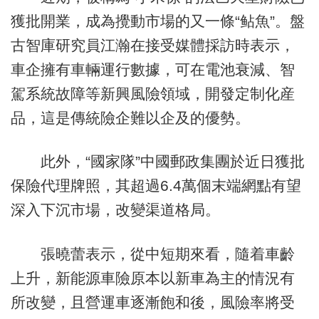
獲批開業，成為攪動市場的又一條“鲇魚”。盤
古智庫研究員江瀚在接受媒體採訪時表示，
車企擁有車輛運行數據，可在電池衰減、智
駕系統故障等新興風險領域，開發定制化産
品，這是傳統險企難以企及的優勢。
此外，“國家隊”中國郵政集團於近日獲批
保險代理牌照，其超過6.4萬個末端網點有望
深入下沉市場，改變渠道格局。
張曉蕾表示，從中短期來看，隨着車齡
上升，新能源車險原本以新車為主的情況有
所改變，且營運車逐漸飽和後，風險率將受