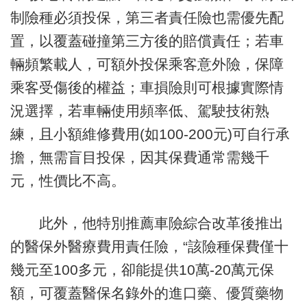
制險種必須投保，第三者責任險也需優先配
置，以覆蓋碰撞第三方後的賠償責任；若車
輛頻繁載人，可額外投保乘客意外險，保障
乘客受傷後的權益；車損險則可根據實際情
況選擇，若車輛使用頻率低、駕駛技術熟
練，且小額維修費用(如100-200元)可自行承
擔，無需盲目投保，因其保費通常需幾千
元，性價比不高。
此外，他特別推薦車險綜合改革後推出
的醫保外醫療費用責任險，“該險種保費僅十
幾元至100多元，卻能提供10萬-20萬元保
額，可覆蓋醫保名錄外的進口藥、優質藥物