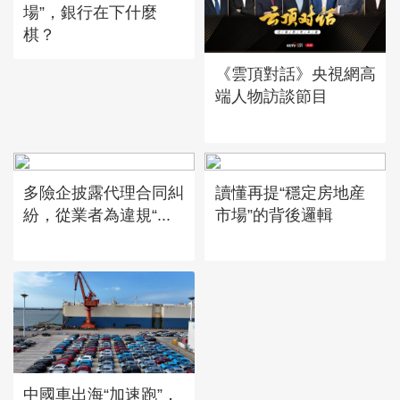
場”，銀行在下什麼
棋？
《雲頂對話》央視網高
端人物訪談節目
多險企披露代理合同糾
讀懂再提“穩定房地産
紛，從業者為違規“...
市場”的背後邏輯
中國車出海“加速跑”，