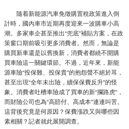
隨着新能源汽車免徵購置稅政策進入倒
計時，國內車市近期再度迎來一波購車小高
潮。多家車企甚至推出“兜底”補貼方案，在政
策窗口期前吸引更多消費者。然而，無論是
購買新車還是以舊換新，消費者都繞不開購
買車險這一關鍵環節。不過，近年來，新能
源車險“投保難、投保貴”的抱怨聲不絕於耳，
甚至出現“全年未出險，續保保費反升”的怪
象。消費者吐槽車險成了買車的新“攔路虎”，
而財險公司也為“高賠付、高成本”連連叫苦。
這背後究竟是何原因？保費漲跌又與哪些因
素相關？記者就此展開調查。