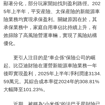
顯著分化，部分玩家開始找到盈利路徑。202
5年上半年，平安産險、太保産險的新能源車
險業務均實現承保盈利。關鍵原因在於，其
承保業務中，家庭自用車佔比持續上升，有
效篩除了高風險營運車輛，實現了風險結構
優化。
更引人注目的是“車企係”保險公司的崛
起。比亞迪財險在運營新能源車險業務一年
後即實現盈利，2025年上半年凈利潤達3134.
59萬元。其綜合成本率從2024年的308.81%
大幅降至101.23%。
近期，被稱為“小米係”的法巴天星財險已