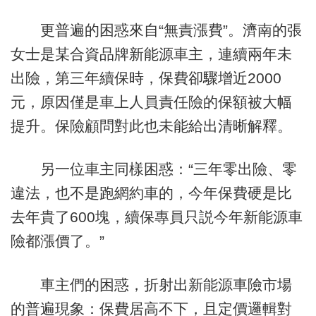
更普遍的困惑來自“無責漲費”。濟南的張
女士是某合資品牌新能源車主，連續兩年未
出險，第三年續保時，保費卻驟增近2000
元，原因僅是車上人員責任險的保額被大幅
提升。保險顧問對此也未能給出清晰解釋。
另一位車主同樣困惑：“三年零出險、零
違法，也不是跑網約車的，今年保費硬是比
去年貴了600塊，續保專員只説今年新能源車
險都漲價了。”
車主們的困惑，折射出新能源車險市場
的普遍現象：保費居高不下，且定價邏輯對