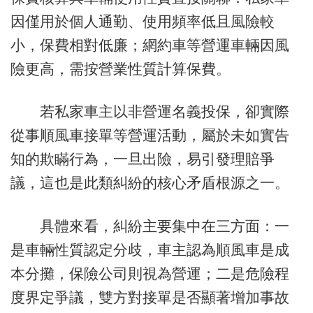
因僅用於個人通勤、使用頻率低且風險較
小，保費相對低廉；網約車等營運車輛因風
險更高，需按營業性質計算保費。
若私家車主以非營運名義投保，卻實際
從事順風車接單等營運活動，屬於未如實告
知的欺瞞行為，一旦出險，易引發理賠爭
議，這也是此類糾紛的核心矛盾根源之一。
具體來看，糾紛主要集中在三方面：一
是車輛性質認定分歧，車主認為順風車是成
本分攤，保險公司則視為營運；二是危險程
度界定爭議，雙方對接單是否顯著增加事故