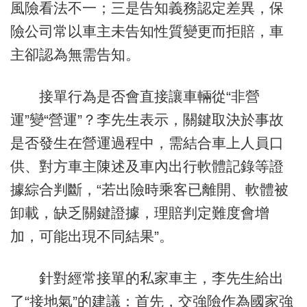
風險看法不一；三是告知義務認定差異，保
險公司常以車主未告知性質變更而拒賠，車
主卻認為無需告知。
接單行為是否會直接讓車輛從“非營
運”變“營運”？李先生表示，關鍵取決於事故
是否發生在營運過程中，需結合車上人員口
供、對方車主陳述及車內出行軟體記錄等證
據綜合判斷，“若出險時乘客已離開、軟體被
卸載，缺乏關鍵證據，理賠判定難度會增
加，可能出現不同結果”。
針對經常接單的私家車主，李先生給出
了“接地氣”的建議：首先，交強險作為國家強