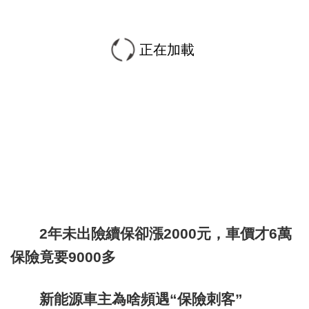
正在加載
2年未出險續保卻漲2000元，車價才6萬
保險竟要9000多
新能源車主為啥頻遇“保險刺客”