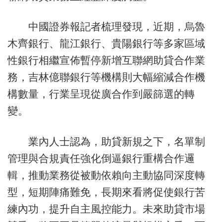
中國證券報記者梳理發現，近期，烏魯
木齊銀行、龍江銀行、貴陽銀行等多家區域
性銀行相繼宣佈暫停新增互聯網助貸合作業
務，吉林億聯銀行等機構則大幅縮減合作機
構數量，行業呈現從廣合作到嚴篩選的轉
變。
業內人士認為，助貸新規之下，名單制
管理與合規責任強化倒逼銀行重構合作邏
輯，推動業務從被動依賴向主動協同深度轉
型，短期陣痛難免，長期來看將促使銀行苦
練內功，提升自主風控能力。未來助貸市場