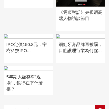
《雲頂對話》央視網高
端人物訪談節目
IPO定價150.8元，宇
網紅牙膏品牌再被罰，
樹科技IPO...
口腔護理行業為何虛...
5年期大額存單“返
場”，銀行在下什麼
棋？