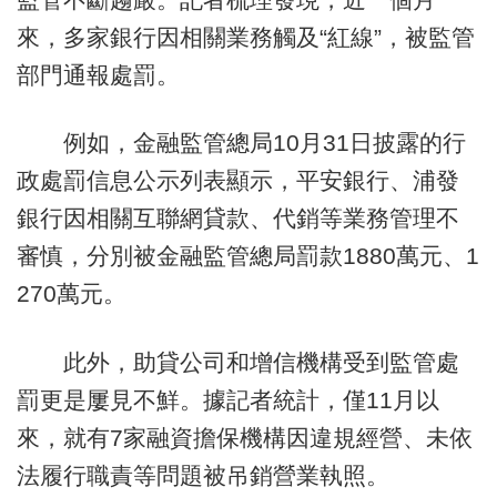
來，多家銀行因相關業務觸及“紅線”，被監管
部門通報處罰。
例如，金融監管總局10月31日披露的行
政處罰信息公示列表顯示，平安銀行、浦發
銀行因相關互聯網貸款、代銷等業務管理不
審慎，分別被金融監管總局罰款1880萬元、1
270萬元。
此外，助貸公司和增信機構受到監管處
罰更是屢見不鮮。據記者統計，僅11月以
來，就有7家融資擔保機構因違規經營、未依
法履行職責等問題被吊銷營業執照。