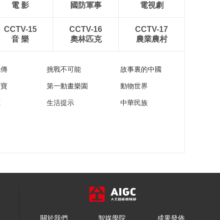
電 影
國防軍事
電視劇
CCTV-15
CCTV-16
CCTV-17
音 樂
奧林匹克
農業農村
流傳
挑戰不可能
故事裏的中國
家寶
第一動畫樂園
動物世界
苑
生活提示
中華民族
關於我們
智媒學院
成果發佈