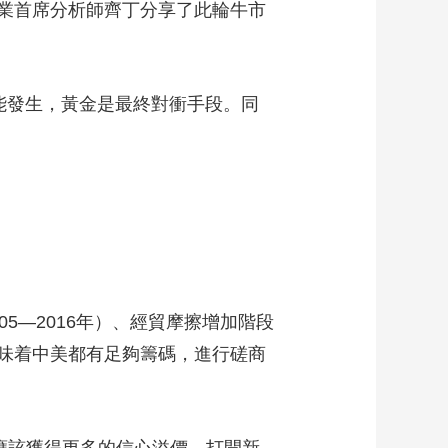
業首席分析師齊丁分享了此輪牛市
藝術
汽車
數智
5G
産業+
時尚
天氣
才藝
網展
央央好物
能發生，黃金是最終對衝手段。同
—2016年）、經貿摩擦增加階段
”意味着中美都有足夠籌碼，進行磋商