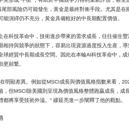
形成“平衡”，有助於中國競爭力得到重新評估，甚至
味着尾部風險仍可能發生，黃金是最終對衝手段。尤其是在
可能演繹仍不充分，黃金具備較好的中長期配置價值。
在科技革命中，技術進步帶來的需求成長，往往催生豐
期相持與競爭的狀態下，容易出現資源過度投入生産，導
全球經貿中長期成長空間。因此在本輪AI科技革命中，
動更頻繁。
顯差異。例如從MSCI成長與價值風格指數來看，2022年
值，但MSCI除美國則呈現為價值風格整體跑贏成長，成
體都將享受技術外溢。” 繆延亮進一步闡釋了他的觀點。
遇