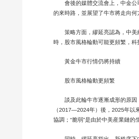
會後的媒體交流會上，中金公司
財經
教育
鄉村振興
生態環境
一帶一路
的來時路，並展望了牛市將走向何
大國智造
大國展會
大國保險
雲頂對話
策略方面，繆延亮認為，中美經貿
時，股市風格輪動可能更頻繁，科
黃金牛市行情仍將持續
CCTV.節目官網
直播
節目單
欄目
片庫
股市風格輪動更頻繁
談及此輪牛市逐漸成形的原因，繆
（2017—2024年）後，202
協調；“脆弱”是由於中美産業鏈