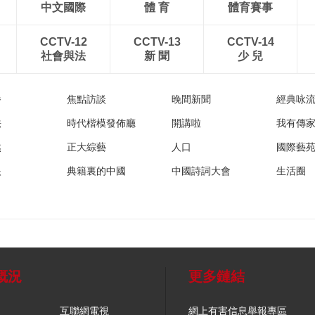
中文國際
體 育
體育賽事
CCTV-12
CCTV-13
CCTV-14
社會與法
新 聞
少 兒
播
焦點訪談
晚間新聞
經典咏
法
時代楷模發佈廳
開講啦
我有傳
然
正大綜藝
人口
國際藝
眼
典籍裏的中國
中國詩詞大會
生活圈
概況
更多鏈結
互聯網電視
網上有害信息舉報專區