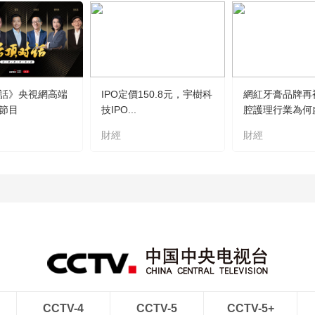
話》央視網高端
IPO定價150.8元，宇樹科
網紅牙膏品牌再
節目
技IPO...
腔護理行業為何虛.
財經
財經
CCTV-4
CCTV-5
CCTV-5+