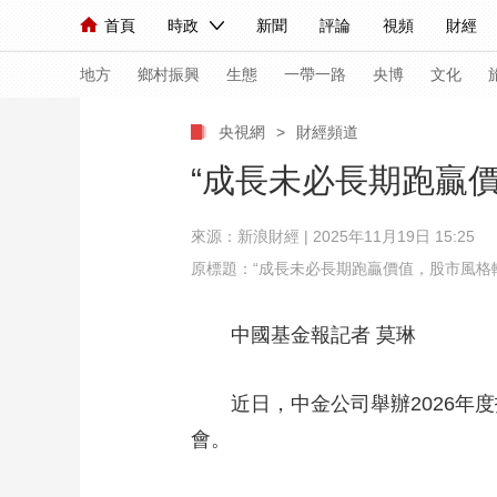
首頁
時政
新聞
評論
視頻
財經
人民領袖習近平
直播
海外頻道
片庫
iPanda
欄目大全
聯播+
English
中國領導人
節目單
Монгол
聽音
央視快評
微視頻
習
地方
鄉村振興
生態
一帶一路
央博
文化
央視網
>
財經頻道
總台春晚
網絡春晚
共産黨員網
秧紀錄
“成長未必長期跑贏
來源：新浪財經 | 2025年11月19日 15:25
新聞
國內
國際
評論
經濟
軍事
原標題：“成長未必長期跑贏價值，股市風格
人民領袖習近平
聯播+
熱解讀
天天學習
中國基金報記者 莫琳
視頻
小央視頻
小央直播
直播中國
熊貓
現場
前線
比劃
快看
藍海中國
新兵
近日，中金公司舉辦2026年度投
會。
體育
直播
競猜
2026年世界盃
2026
VIP會員
CCTV奧林匹克頻道
生活體育大會