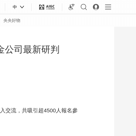
中
央央好物
金公司最新研判
入交流，共吸引超4500人報名參
合體育
亞冬會