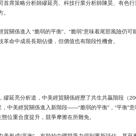
首席策略分析師繆延亮、科技行業分析師陳昊、有色行
央博
非遺
文化
旅游
科普
健康
樂齡
閱讀
方。
雲起
超級工廠
智敬中國
全民健康
顏選攻略
海洋
關係進入 “脆弱的平衡”。“脆弱”意味着尾部風險仍可
技革命中成長長期佔優，但價值也有階段性機會。
收視榜
總台企業白名單
延亮分析道，中美經貿關係經歷了共生共贏階段（2005
5年以來，中美經貿關係進入新階段——“脆弱的平衡”，“平衡
的生態位重合度提升，競爭摩擦在所難免。