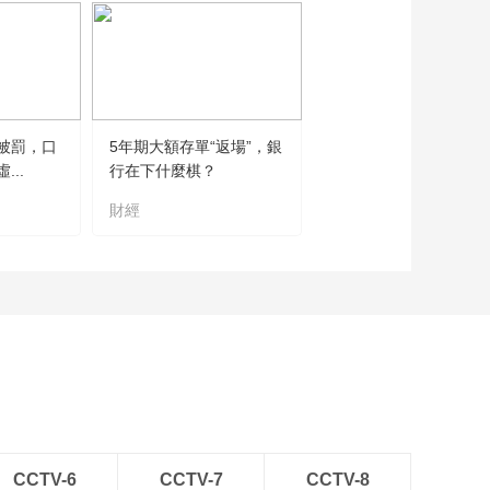
被罰，口
5年期大額存單“返場”，銀
..
行在下什麼棋？
財經
CCTV-6
CCTV-7
CCTV-8