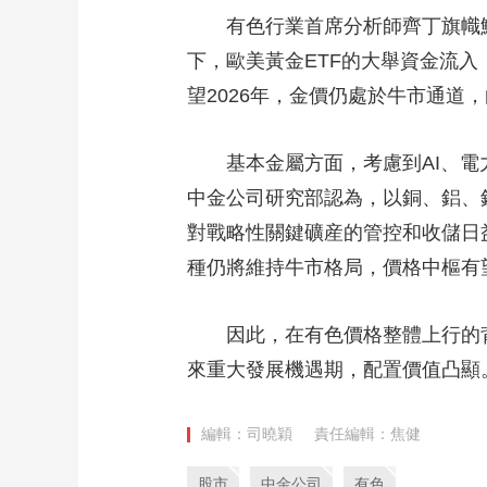
有色行業首席分析師齊丁旗幟鮮明
下，歐美黃金ETF的大舉資金流入
望2026年，金價仍處於牛市通
基本金屬方面，考慮到AI、電力
中金公司研究部認為，以銅、鋁、
對戰略性關鍵礦産的管控和收儲日
種仍將維持牛市格局，價格中樞有
因此，在有色價格整體上行的背
來重大發展機遇期，配置價值凸顯
編輯：司曉穎
責任編輯：焦健
股市
中金公司
有色