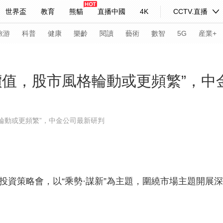
世界盃
教育
熊貓
直播中國
4K
CCTV.直播
式妙語
主持人
下載央視影音
熱解讀
天天學習
旅游
科普
健康
樂齡
閱讀
藝術
數智
5G
産業+
紀錄片網
國家大劇院
大型活動
價值，股市風格輪動或更頻繁”，中
科技
法治
文娛
人物
公益
圖片
輪動或更頻繁”，中金公司最新研判
習式妙語
央視快評
央視網評
光華銳評
鋒面
頻道
VR/AR
4K專區
全景新聞
請入列
人生第一次
人生第二次
資策略會，以“乘勢·謀新”為主題，圍繞市場主題開展深
年冬奧會
CBA
NBA
中超
國足
國際足球
網球
綜
體育江湖
文化體育
冰雪道路
足球道路