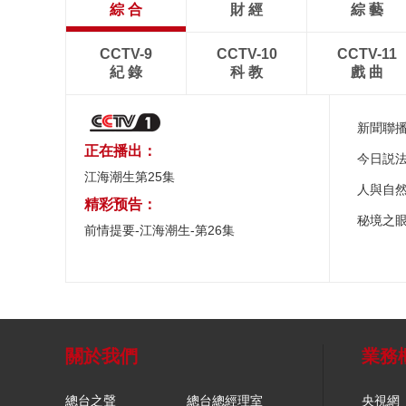
綜 合
財 經
綜 藝
CCTV-9
CCTV-10
CCTV-11
紀 錄
科 教
戲 曲
新聞聯
正在播出：
今日説
江海潮生第25集
人與自
精彩预告：
秘境之
前情提要-江海潮生-第26集
關於我們
業務
總台之聲
總台總經理室
央視網