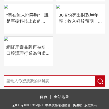
“買在無人問津時”：誰
30省份亮出財政半年
是宇樹科技上市的...
報：收入好於預期，...
網紅牙膏品牌再被罰，
口腔護理行業為何虛...
首頁
|
全站地圖
京ICP備10003349號-1
中央廣播電視總台
央視網
版權所有