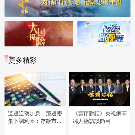
更多精彩
這邊逆勢加息，那邊密
《雲頂對話》央視網高
集下調利率：存款市...
端人物訪談節目