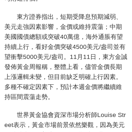
東方證券指出，短期受降息預期減弱、
美元走強因素影響，金價或維持震蕩；中期
美國國債總額或突破40萬億，海外通脹有望
持續上行，看好金價突破4500美元/盎司並有
望衝擊5000美元/盎司。11月11日，東方金誠
發佈黃金周報稱，整體上看，儘管金價長期
上漲邏輯未變，但目前缺乏明確上行因素。
多種不確定因素下，預計本週金價將繼續維
持區間震蕩走勢。
世界黃金協會資深市場分析師Louise Str
eet表示，黃金市場前景依然樂觀，因為美元