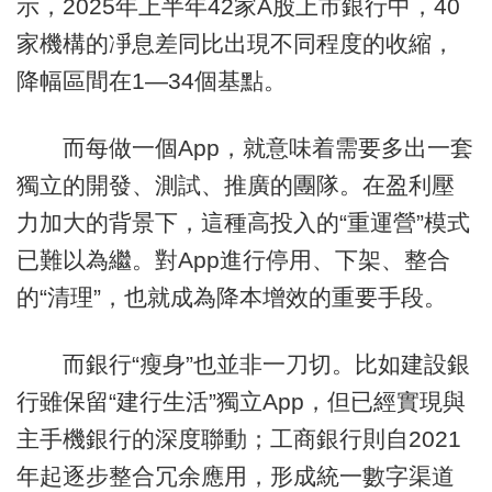
示，2025年上半年42家A股上市銀行中，40
家機構的凈息差同比出現不同程度的收縮，
降幅區間在1—34個基點。
而每做一個App，就意味着需要多出一套
獨立的開發、測試、推廣的團隊。在盈利壓
力加大的背景下，這種高投入的“重運營”模式
已難以為繼。對App進行停用、下架、整合
的“清理”，也就成為降本增效的重要手段。
而銀行“瘦身”也並非一刀切。比如建設銀
行雖保留“建行生活”獨立App，但已經實現與
主手機銀行的深度聯動；工商銀行則自2021
年起逐步整合冗余應用，形成統一數字渠道