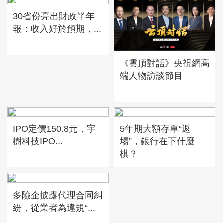
30省份亮出財政半年
報：收入好於預期，...
《雲頂對話》央視網高
端人物訪談節目
IPO定價150.8元，宇
5年期大額存單“返
樹科技IPO...
場”，銀行在下什麼
棋？
多險企披露代理合同糾
紛，從業者為違規“...