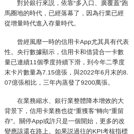
對於銀行來説，依靠“多入口、廣覆蓋”跑
馬圈地的時代，已經落幕了，因為行業已經
從增量時代進入存量時代。
曾經風靡一時的信用卡App尤其具有代表
性。央行數據顯示，信用卡和借貸合一卡數
量已連續11個季度持續下滑，到今年二季度
末卡片數量為7.15億張，與2022年6月末的8.
07億張相比，三年內蒸發了9200萬張。
在業務縮水、銀行業整體降本增效的大
背景下，信用卡業務也從“重獲客”轉向“重留
存”。關停App或許只是一個開始，更多的改
變應該還在路上。如果説過往的KPI考核指標