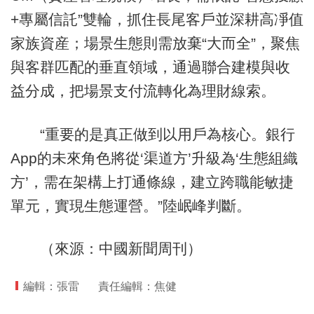
+專屬信託”雙輪，抓住長尾客戶並深耕高凈值
家族資産；場景生態則需放棄“大而全”，聚焦
與客群匹配的垂直領域，通過聯合建模與收
益分成，把場景支付流轉化為理財線索。
“重要的是真正做到以用戶為核心。銀行
App的未來角色將從‘渠道方’升級為‘生態組織
方’，需在架構上打通條線，建立跨職能敏捷
單元，實現生態運營。”陸岷峰判斷。
（來源：中國新聞周刊）
編輯：張雷
責任編輯：焦健