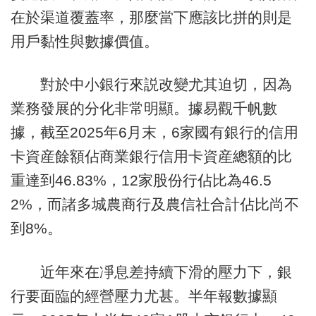
在於渠道覆蓋率，那麼當下應該比拼的則是
用戶黏性與數據價值。
對於中小銀行來説改變尤其迫切，因為
業務發展的分化非常明顯。據易觀千帆數
據，截至2025年6月末，6家國有銀行的信用
卡資産餘額佔商業銀行信用卡資産總額的比
重達到46.83%，12家股份行佔比為46.5
2%，而諸多城農商行及農信社合計佔比尚不
到8%。
近年來在凈息差持續下滑的壓力下，銀
行要面臨的經營壓力尤甚。半年報數據顯