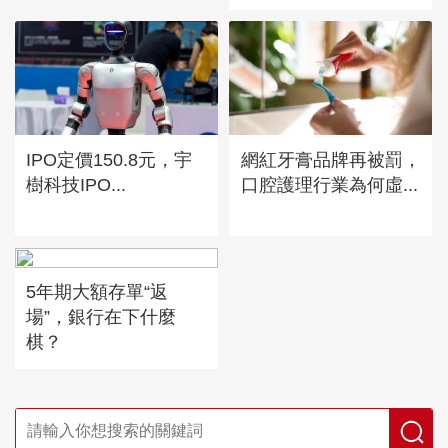
IPO定價150.8元，宇
網紅牙膏品牌再被罰，
樹科技IPO...
口腔護理行業為何虛...
5年期大額存單“返
場”，銀行在下什麼
棋？