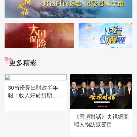
更多精彩
30省份亮出財政半年
報：收入好於預期，...
《雲頂對話》央視網高
端人物訪談節目