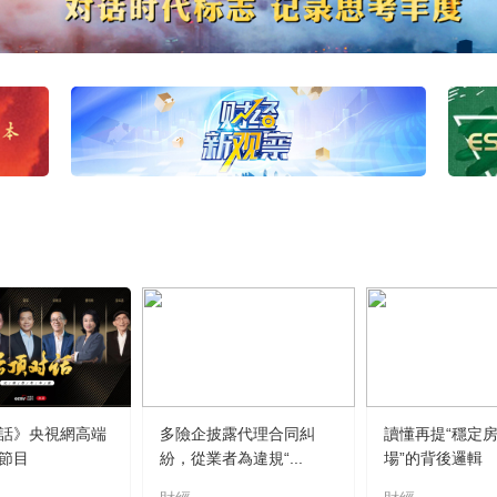
話》央視網高端
多險企披露代理合同糾
讀懂再提“穩定
節目
紛，從業者為違規“...
場”的背後邏輯