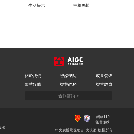
金融街i客厅｜从金城
苑
生活提示
中華民族
坊到金融街，跨越古
今的回响
00:03:41
2025金融街论坛年会
宣传片
00:01:40
關於我們
智媒學院
成果發佈
智慧媒體
智慧政務
智慧教育
合作諮詢 >
網絡110
報警服務
22號
中央廣播電視總台 央視網 版權所有