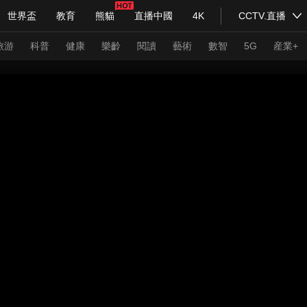
世界盃
教育
熊貓
直播中國
4K
CCTV.直播
式妙語
主持人
下載央視影音
熱解讀
天天學習
旅游
科普
健康
樂齡
閱讀
藝術
數智
5G
産業+
紀錄片網
國家大劇院
大型活動
科技
法治
文娛
人物
公益
圖片
習式妙語
央視快評
央視網評
光華銳評
鋒面
頻道
VR/AR
4K專區
全景新聞
請入列
人生第一次
人生第二次
年冬奧會
CBA
NBA
中超
國足
國際足球
網球
綜
體育江湖
文化體育
冰雪道路
足球道路