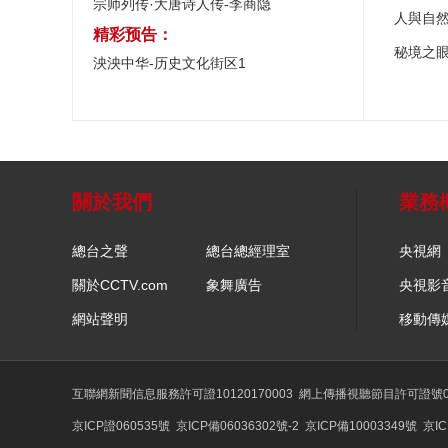
宗师列传·大唐诗人传-李商隐
人與自
精彩预告：
秘境之
泱泱中华-历史文化街区1
關於我們
業務
總台之聲
總台總經理室
央視網
關於CCTV.com
象舞廣告
央視影
網站聲明
移動傳
互聯網新聞信息服務許可證10120170003
網上傳播視聽節目許可證號01
京ICP證060535號
京ICP備06036302號-2
京ICP備10003349號
京IC