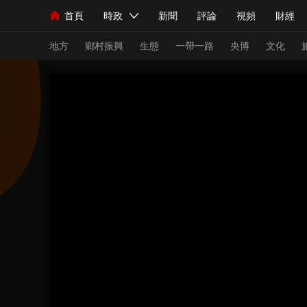
首頁
時政
新聞
評論
視頻
財經
人民領袖習近平
直播
海外頻道
片庫
iPanda
欄目大全
聯播+
English
中國領導人
節目單
Монгол
聽音
央視快評
微視頻
習
地方
鄉村振興
生態
一帶一路
央博
文化
總台春晚
網絡春晚
共産黨員網
秧紀錄
新聞
國內
國際
評論
經濟
軍事
人民領袖習近平
聯播+
熱解讀
天天學習
視頻
小央視頻
小央直播
直播中國
熊貓
現場
前線
比劃
快看
藍海中國
新兵
體育
直播
競猜
2026年世界盃
2026
VIP會員
CCTV奧林匹克頻道
生活體育大會