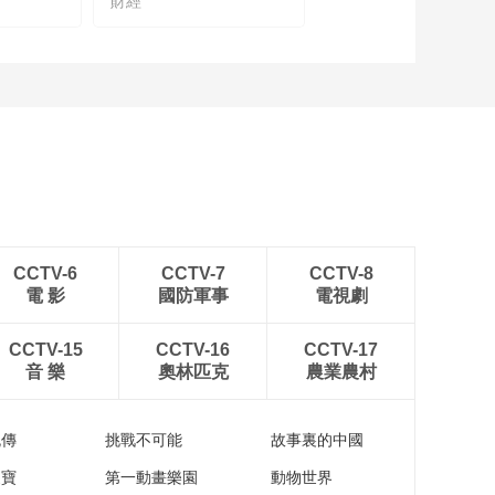
財經
吴清：坚持打造服务
创新型中小企业主阵
地的定位
00:00:19
吴清：稳健性和均衡
性日益成为资产配置
的优先选项
00:00:19
吴清：新产业、新业
态需要更大规模的耐
心资本投入和更灵
00:00:20
活、更包容的融资环
潘功胜：研究实施支
境
CCTV-6
CCTV-7
CCTV-8
持个人信用修复的政
電 影
國防軍事
電視劇
策措施
00:01:17
潘功胜：将进一步优
CCTV-15
CCTV-16
CCTV-17
化数字人民币管理体
音 樂
奧林匹克
農業農村
系
00:00:33
潘功胜：继续打击境
流傳
挑戰不可能
故事裏的中國
内虚拟货币炒作 动态
评估境外稳定币发展
家寶
第一動畫樂園
動物世界
00:01:27