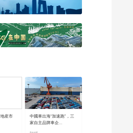
全球经贸稳健发展的
内生动力
00:00:49
朱鹤新：将发布实施
跨国公司本外币一体
化资金池
00:00:25
朱鹤新：完善“越诚信
越便利”的外汇政策体
系
00:00:35
李云泽：推动构建“投
资于物”与“投资于
人”并重的金融服务新
00:00:41
模式
李云泽：加快金融法
律和监管规制“立改废
释”
00:00:26
李云泽：积极推动金
房地産市
中國車出海“加速跑”，三
融服务更多更公平惠
家自主品牌車企...
及人民群众
00:00:30