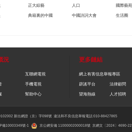
然
正大綜藝
人口
國際藝
眼
典籍裏的中國
中國詩詞大會
生活圈
概況
更多鏈結
互聯網電視
網上有害信息舉報專區
音
手機電視
辟謠平台
法律顧問
媒
幫助中心
望海熱線
人才招聘
02002 新出網證（京）字098號
違法和不良信息舉報電話:010-88427865
P備10003349號-1
京公網安備 11000002000018號
京網文〔2024〕4690-2