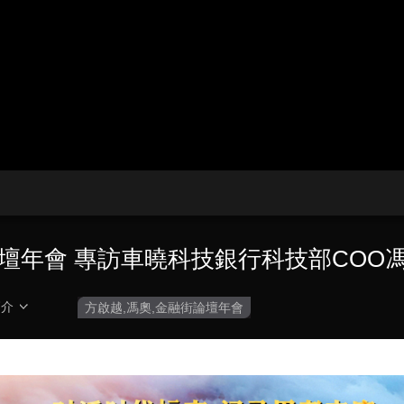
央博
非遺
文化
旅游
科普
健康
樂齡
閱讀
雲起
超級工廠
智敬中國
全民健康
顏選攻略
海洋
收視榜
總台企業白名單
論壇年會 專訪車曉科技銀行科技部COO
簡介
方啟越,馮奧,金融街論壇年會