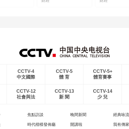
財經
財經
CCTV-4
CCTV-5
CCTV-5+
中文國際
體 育
體育賽事
CCTV-12
CCTV-13
CCTV-14
社會與法
新 聞
少 兒
播
焦點訪談
晚間新聞
經典咏
法
時代楷模發佈廳
開講啦
我有傳