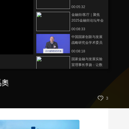
专访车晓科技银行科
00:05:32
藝術
汽車
數智
5G
産業+
技部COO冯奥
金融街i客厅｜聚焦
時尚
天氣
才藝
網展
央央好物
2025金融街论坛年会
专访太保财险副总经
00:08:33
理、总精算师陈森
中国国家创新与发展
战略研究会学术委员
会常务副主席黄奇
00:08:18
帆：中国十大制造产
国家金融与发展实验
品实现“五大领跑”“五
室理事长李扬：让数
大并跑”
据更好共享是一项重
00:01:04
要任务
馮奧
国家金融与发展实验
室理事长李扬：数智
化时代，风险可能传
00:02:20
3
染到平台和生态
国家金融与发展实验
室理事长李扬：警惕
金融风险“黑箱化”
00:00:41
朱鹤新：开放共赢是