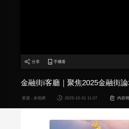
財經
教育
鄉村振興
生態環境
一帶一路
大國智造
大國展會
大國保險
雲頂對話
CCTV.節目官網
直播
節目單
欄目
片庫
分享
手機看
金融街i客廳｜聚焦2025金融街
來源 : 央視網
2025-10-31 11:07
內容