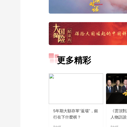
更多精彩
5年期大額存單“返場”，銀
《雲頂對
行在下什麼棋？
人物訪談