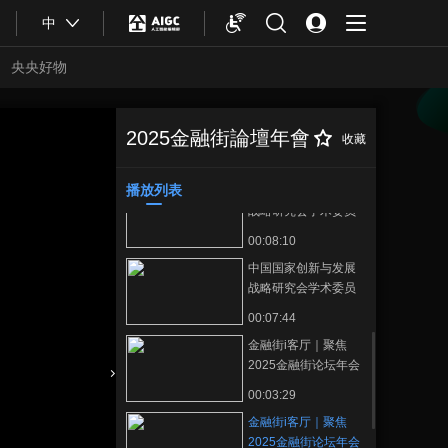
00:00:54
中
邢自强：“十五五”期间
中国将“科技优先 以人
央央好物
为本”齐头并进
00:02:02
中国国家创新与发展
战略研究会学术委员
2025金融街論壇年會
收藏
金融街i客厅｜聚焦
正在播放
会常务副主席黄奇
00:08:35
2025金融街论坛年会 专访车晓
帆：“十五五”期间 民
科技银行科技部COO冯奥
播放列表
中国国家创新与发展
营企业重要赛道是生
战略研究会学术委员
产性服务业
会常务副主席黄奇
00:08:10
帆：抓好生产性服务
中国国家创新与发展
业是经济发展重要工
战略研究会学术委员
作
会常务副主席黄奇帆
00:07:44
解读中国制造业产能
金融街i客厅｜聚焦
连续十五年保持世界
2025金融街论坛年会
第一的意义
专访蚂蚁消费金融总
合體育
亞冬會
00:03:29
经理江浩
金融街i客厅｜聚焦
2025金融街论坛年会