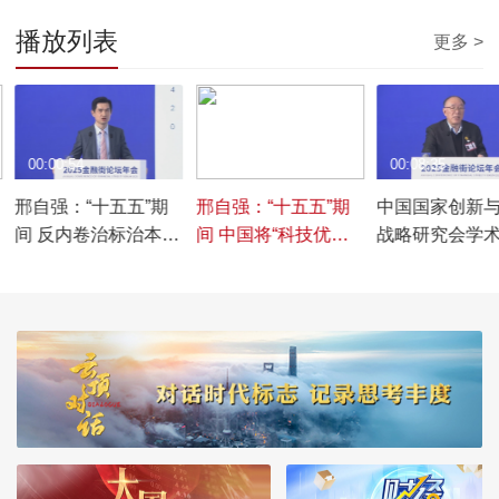
播放列表
更多 >
00:00:54
00:02:02
00:08:35
邢自强：“十五五”期
邢自强：“十五五”期
中国国家创新
间 反内卷治标治本有
间 中国将“科技优先
战略研究会学
望迈出重要一步
以人为本”齐头并进
会常务副主席
帆：“十五五”期
营企业重要赛
产性服务业