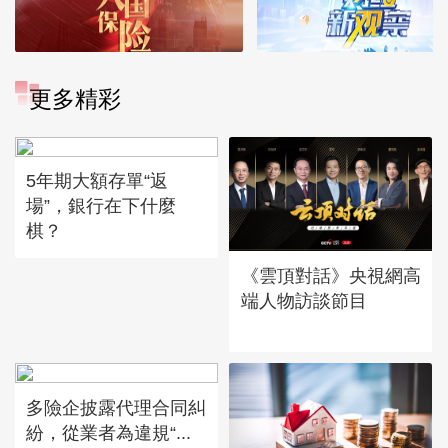
更多精彩
5年期大額存單“返
場”，銀行在下什麼
棋？
《雲頂對話》央視網高
端人物訪談節目
多險企披露代理合同糾
紛，從業者為違規“...