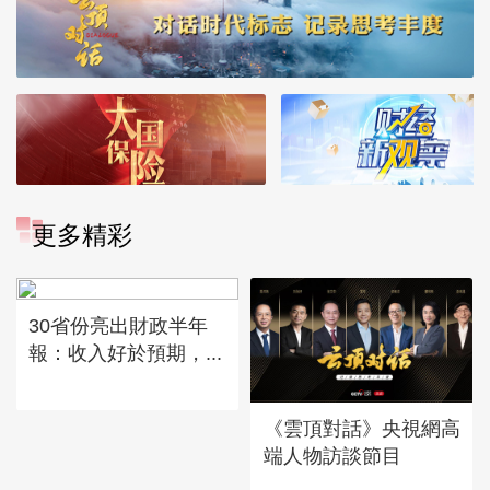
更多精彩
30省份亮出財政半年
報：收入好於預期，...
《雲頂對話》央視網高
端人物訪談節目