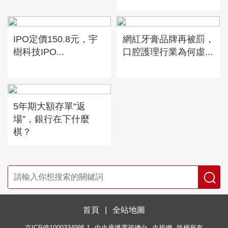
IPO定價150.8元，宇
網紅牙膏品牌再被罰，
樹科技IPO...
口腔護理行業為何虛...
5年期大額存單“返
場”，銀行在下什麼
棋？
首頁
|
全站地圖
京ICP備10003349號-1
中央廣播電視總台
央視網
版權所有