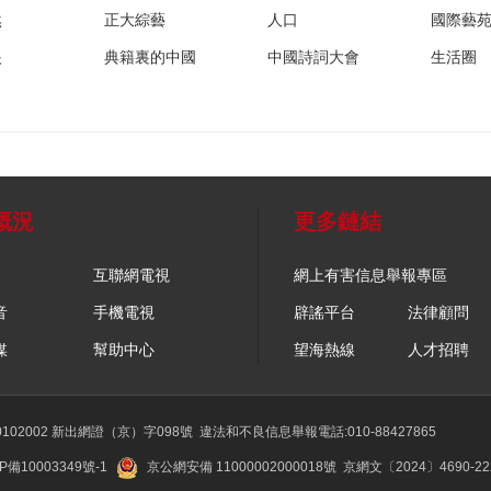
然
正大綜藝
人口
國際藝
眼
典籍裏的中國
中國詩詞大會
生活圈
概況
更多鏈結
互聯網電視
網上有害信息舉報專區
音
手機電視
辟謠平台
法律顧問
媒
幫助中心
望海熱線
人才招聘
02002 新出網證（京）字098號
違法和不良信息舉報電話:010-88427865
P備10003349號-1
京公網安備 11000002000018號
京網文〔2024〕4690-2