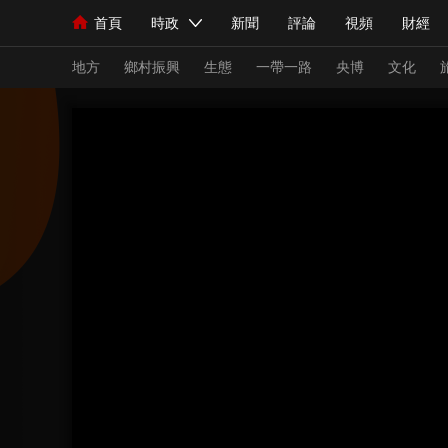
首頁
時政
新聞
評論
視頻
財經
人民領袖習近平
直播
海外頻道
片庫
iPanda
欄目大全
聯播+
English
中國領導人
節目單
Монгол
聽音
央視快評
微視頻
習
地方
鄉村振興
生態
一帶一路
央博
文化
總台春晚
網絡春晚
共産黨員網
秧紀錄
新聞
國內
國際
評論
經濟
軍事
人民領袖習近平
聯播+
熱解讀
天天學習
視頻
小央視頻
小央直播
直播中國
熊貓
現場
前線
比劃
快看
藍海中國
新兵
體育
直播
競猜
2026年世界盃
2026
VIP會員
CCTV奧林匹克頻道
生活體育大會