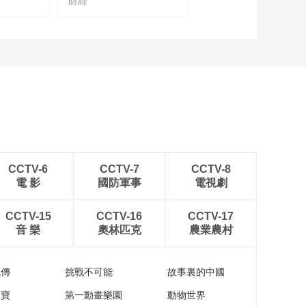
財經
CCTV-6
CCTV-7
CCTV-8
電 影
國防軍事
電視劇
CCTV-15
CCTV-16
CCTV-17
音 樂
奧林匹克
農業農村
流傳
挑戰不可能
故事裏的中國
家寶
第一動畫樂園
動物世界