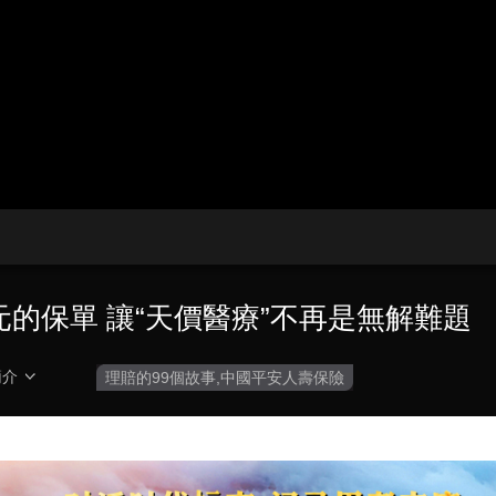
央博
非遺
文化
旅游
科普
健康
樂齡
閱讀
雲起
超級工廠
智敬中國
全民健康
顏選攻略
海洋
收視榜
總台企業白名單
百元的保單 讓“天價醫療”不再是無解難題
簡介
理賠的99個故事,中國平安人壽保險