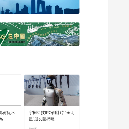
顶梁柱倒下 是什么点
亮生活的希望？
00:01:19
理赔的99个故事 | 守
护每一个撑起家的人
00:03:22
理赔的99个故事 | 十
一次真诚劝留 理赔不
负信任
00:03:43
理赔的99个故事 | 当
疾病袭来 保单便成了
抵御风雨的屏障
00:01:34
理赔的99个故事 | 少
儿突遇罕见重疾 高昂
医疗费缺口如何解
00:01:00
决？
理赔的99个故事 | 37
為何從不
宇樹科技IPO倒計時 “全明
万理赔渡难关 保险承
..
星”朋友圈揭曉
诺永相伴
00:03:29