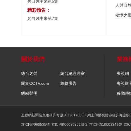
兵自风中来第6集
人與自
精彩预告：
秘境之
兵自风中来第7集
關於我們
業務
總台之聲
總台總經理室
央視網
關於CCTV.com
象舞廣告
央視影
網站聲明
移動傳
互聯網新聞信息服務許可證10120170003
網上傳播視聽節目許可證號01
京ICP證060535號
京ICP備06036302號-2
京ICP備10003349號
京IC