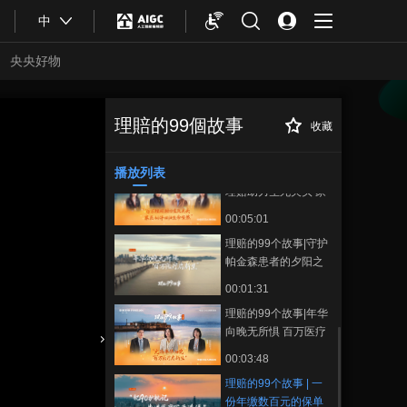
00:01:43
中
理赔的99个故事|一句
负责四年守护 一份保
央央好物
单一生托底
00:04:04
理赔的99个故事|八天
七夜生死救援背后的
理賠的99個故事
收藏
理赔的99个故事 |
正在播放
爱与守护
00:01:49
一份年缴数百元的保单 让“天价
医疗”不再是无解难题
播放列表
理赔的99个故事|百万
理赔助力生死关头 家
医相伴回归生命安然
00:05:01
理赔的99个故事|守护
帕金森患者的夕阳之
舞
00:01:31
理赔的99个故事|年华
向晚无所惧 百万医疗
启新生
合體育
亞冬會
00:03:48
理赔的99个故事 | 一
份年缴数百元的保单