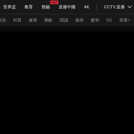
世界盃
教育
熊貓
直播中國
4K
CCTV.直播
式妙語
主持人
下載央視影音
熱解讀
天天學習
旅游
科普
健康
樂齡
閱讀
藝術
數智
5G
産業+
紀錄片網
國家大劇院
大型活動
科技
法治
文娛
人物
公益
圖片
習式妙語
央視快評
央視網評
光華銳評
鋒面
頻道
VR/AR
4K專區
全景新聞
請入列
人生第一次
人生第二次
年冬奧會
CBA
NBA
中超
國足
國際足球
網球
綜
體育江湖
文化體育
冰雪道路
足球道路