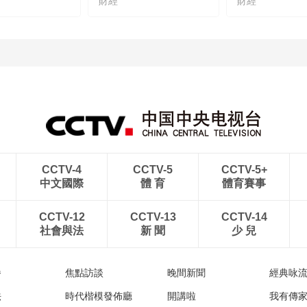
財經
財經
CCTV-4
CCTV-5
CCTV-5+
中文國際
體 育
體育賽事
CCTV-12
CCTV-13
CCTV-14
社會與法
新 聞
少 兒
播
焦點訪談
晚間新聞
經典咏
法
時代楷模發佈廳
開講啦
我有傳