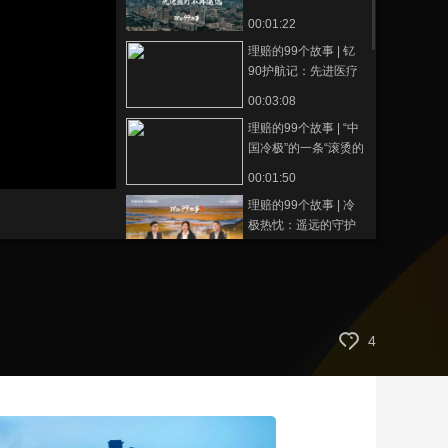
让“天价医疗”不再是无
00:01:22
藝術
汽車
數智
5G
産業+
解难题
理赔的99个故事 | 钇
時尚
天氣
才藝
網展
央央好物
90护航记：先进医疗
不再遥远
00:03:08
理赔的99个故事 | “中
国冷极”的一条“滚烫的
路”
00:01:50
理赔的99个故事 | 冷
极热忱：遥远的守护
00:04:29
理赔的99个故事 | 百
香果的约定
00:06:59
4
理赔的99个故事 | 那
份保单承载着一位母
亲最后的守护
00:01:58
理赔的99个故事 | 当