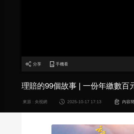
財經
教育
鄉村振興
生態環境
一帶一路
大國智造
大國展會
大國保險
雲頂對話
CCTV.節目官網
直播
節目單
欄目
片庫
分享
手機看
理賠的99個故事 | 一份年繳數
來源 : 央視網
2025-10-17 17:13
內容