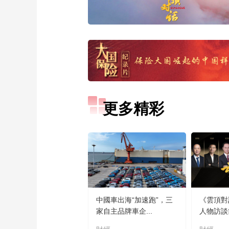
更多精彩
中國車出海“加速跑”，三
《雲頂對
家自主品牌車企...
人物訪談