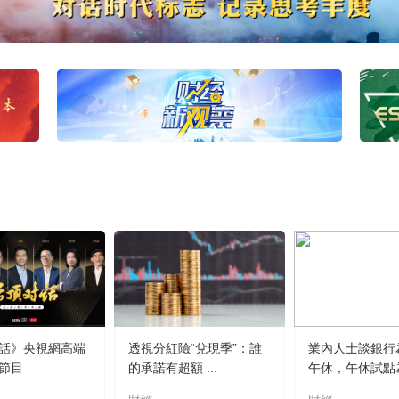
話》央視網高端
透視分紅險“兌現季”：誰
業內人士談銀行
節目
的承諾有超額 ...
午休，午休試點為.