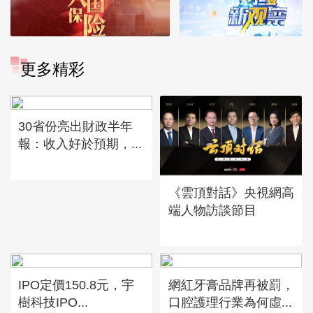
更多精彩
30省份亮出財政半年
報：收入好於預期，...
《雲頂對話》央視網高
端人物訪談節目
IPO定價150.8元，宇
網紅牙膏品牌再被罰，
樹科技IPO...
口腔護理行業為何虛...