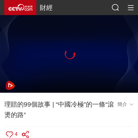
財經
理賠的99個故事 | “中國冷極”的一條“滾
簡介
燙的路”
4