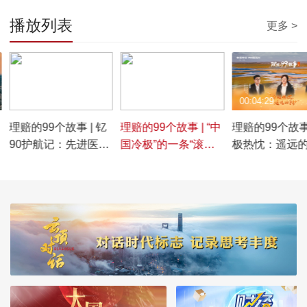
播放列表
更多 >
00:03:08
00:01:50
00:04:29
理赔的99个故事 | 钇
理赔的99个故事 | “中
理赔的99个故事 
90护航记：先进医疗
国冷极”的一条“滚烫
极热忱：遥远
不再遥远
的路”