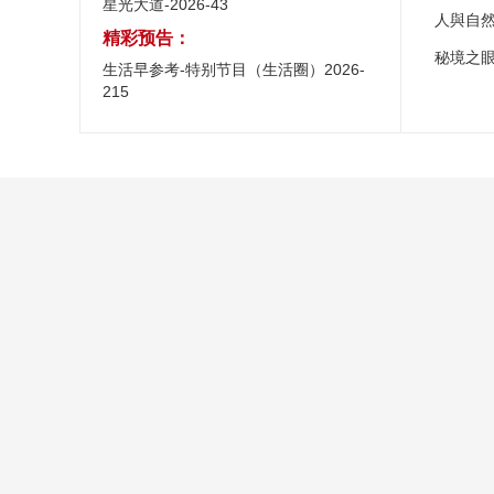
星光大道-2026-43
人與自
精彩预告：
秘境之
生活早参考-特别节目（生活圈）2026-
215
關於我們
業務
總台之聲
總台總經理室
央視網
關於CCTV.com
象舞廣告
央視影
網站聲明
移動傳
互聯網新聞信息服務許可證10120170003
網上傳播視聽節目許可證號01
京ICP證060535號
京ICP備06036302號-2
京ICP備10003349號
京IC