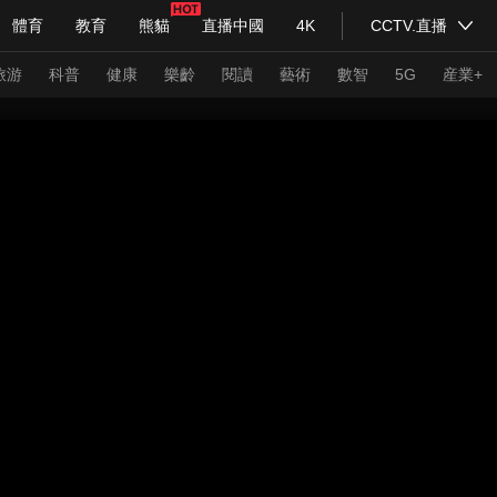
體育
教育
熊貓
直播中國
4K
CCTV.直播
式妙語
主持人
下載央視影音
熱解讀
天天學習
旅游
科普
健康
樂齡
閱讀
藝術
數智
5G
産業+
紀錄片網
國家大劇院
大型活動
科技
法治
文娛
人物
公益
圖片
習式妙語
央視快評
央視網評
光華銳評
鋒面
頻道
VR/AR
4K專區
全景新聞
請入列
人生第一次
人生第二次
年冬奧會
CBA
NBA
中超
國足
國際足球
網球
綜
體育江湖
文化體育
冰雪道路
足球道路