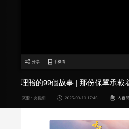
財經
教育
鄉村振興
生態環境
一帶一路
大國智造
大國展會
大國保險
雲頂對話
CCTV.節目官網
直播
節目單
欄目
片庫
分享
手機看
理賠的99個故事 | 那份保單承
來源 : 央視網
2025-09-10 17:46
內容