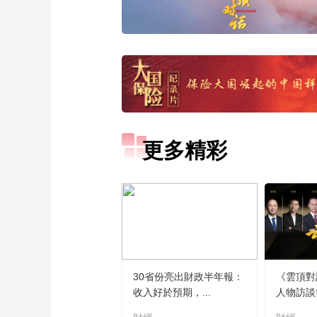
更多精彩
30省份亮出財政半年報：
《雲頂對
收入好於預期，...
人物訪談