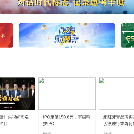
話》央視網高端
IPO定價150.8元，宇樹科
網紅牙膏品牌再
節目
技IPO...
腔護理行業為何虛.