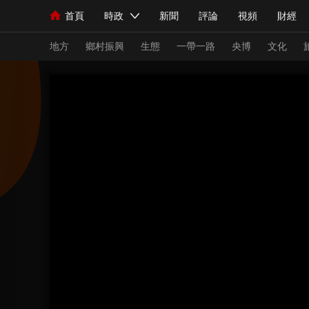
首頁
時政
新聞
評論
視頻
財經
人民領袖習近平
直播
海外頻道
片庫
iPanda
欄目大全
聯播+
English
中國領導人
節目單
Монгол
聽音
央視快評
微視頻
習
地方
鄉村振興
生態
一帶一路
央博
文化
總台春晚
網絡春晚
共産黨員網
秧紀錄
新聞
國內
國際
評論
經濟
軍事
人民領袖習近平
聯播+
熱解讀
天天學習
視頻
小央視頻
小央直播
直播中國
熊貓
現場
前線
比劃
快看
藍海中國
新兵
體育
直播
競猜
2026年世界盃
2026
VIP會員
CCTV奧林匹克頻道
生活體育大會