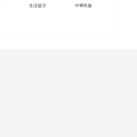
苑
生活提示
中華民族
關於我們
智媒學院
成果發佈
智慧媒體
智慧政務
智慧教育
合作諮詢 >
網絡110
報警服務
22號
中央廣播電視總台 央視網 版權所有