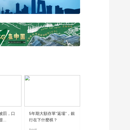
万理赔渡难关 保险承
诺永相伴
00:03:29
被罰，口
5年期大額存單“返場”，銀
..
行在下什麼棋？