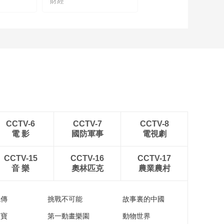
財經
CCTV-6
CCTV-7
CCTV-8
電 影
國防軍事
電視劇
CCTV-15
CCTV-16
CCTV-17
音 樂
奧林匹克
農業農村
流傳
挑戰不可能
故事裏的中國
家寶
第一動畫樂園
動物世界