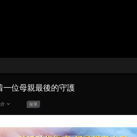
央博
非遺
文化
旅游
科普
健康
樂齡
閱讀
雲起
超級工廠
智敬中國
全民健康
顏選攻略
海洋
收視榜
總台企業白名單
載着一位母親最後的守護
簡介
保單