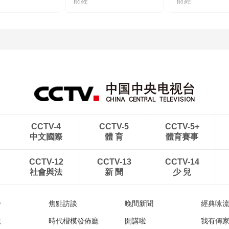
財經
財經
CCTV-4
CCTV-5
CCTV-5+
中文國際
體 育
體育賽事
CCTV-12
CCTV-13
CCTV-14
社會與法
新 聞
少 兒
播
焦點訪談
晚間新聞
經典咏
法
時代楷模發佈廳
開講啦
我有傳