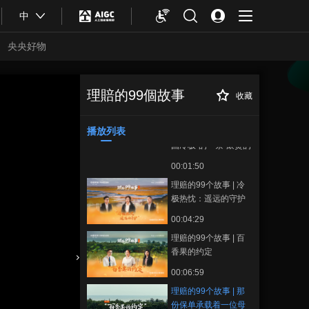
00:03:48
中
理赔的99个故事 | 一
份年缴数百元的保单
央央好物
让“天价医疗”不再是无
00:01:22
解难题
理赔的99个故事 | 钇
90护航记：先进医疗
理賠的99個故事
收藏
理赔的99个故事 |
正在播放
不再遥远
00:03:08
那份保单承载着一位母亲最后
的守护
播放列表
理赔的99个故事 | “中
国冷极”的一条“滚烫的
路”
00:01:50
理赔的99个故事 | 冷
极热忱：遥远的守护
00:04:29
理赔的99个故事 | 百
香果的约定
合體育
亞冬會
00:06:59
理赔的99个故事 | 那
份保单承载着一位母