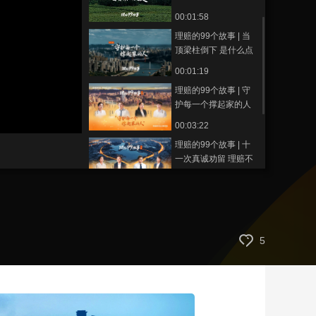
亲最后的守护
00:01:58
藝術
汽車
數智
5G
産業+
理赔的99个故事 | 当
時尚
天氣
才藝
網展
央央好物
顶梁柱倒下 是什么点
亮生活的希望？
00:01:19
理赔的99个故事 | 守
护每一个撑起家的人
00:03:22
理赔的99个故事 | 十
一次真诚劝留 理赔不
负信任
00:03:43
理赔的99个故事 | 当
疾病袭来 保单便成了
抵御风雨的屏障
00:01:34
5
理赔的99个故事 | 少
儿突遇罕见重疾 高昂
医疗费缺口如何解
00:01:00
决？
理赔的99个故事 | 37