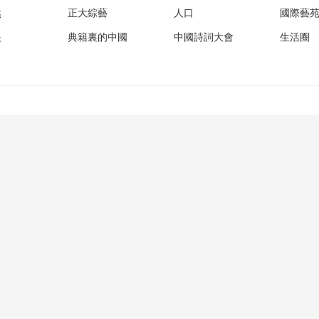
然
正大綜藝
人口
國際藝
眼
典籍裏的中國
中國詩詞大會
生活圈
概況
更多鏈結
互聯網電視
網上有害信息舉報專區
音
手機電視
辟謠平台
法律顧問
媒
幫助中心
望海熱線
人才招聘
02002 新出網證（京）字098號
違法和不良信息舉報電話:010-88427865
P備10003349號-1
京公網安備 11000002000018號
京網文〔2024〕4690-2