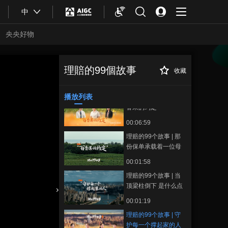
00:03:08
中
理赔的99个故事 | “中
国冷极”的一条“滚烫的
央央好物
路”
00:01:50
理赔的99个故事 | 冷
极热忱：遥远的守护
理賠的99個故事
收藏
理赔的99个故事 |
正在播放
00:04:29
守护每一个撑起家的人
播放列表
理赔的99个故事 | 百
香果的约定
00:06:59
理赔的99个故事 | 那
份保单承载着一位母
亲最后的守护
00:01:58
理赔的99个故事 | 当
顶梁柱倒下 是什么点
亮生活的希望？
合體育
亞冬會
00:01:19
理赔的99个故事 | 守
护每一个撑起家的人