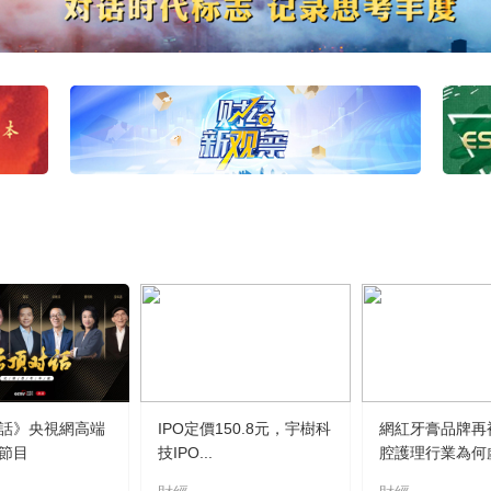
話》央視網高端
IPO定價150.8元，宇樹科
網紅牙膏品牌再
節目
技IPO...
腔護理行業為何虛.