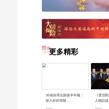
更多精彩
30省份亮出財政半年報：
《雲頂對
收入好於預期，...
人物訪談