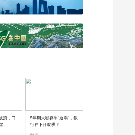
被罰，口
5年期大額存單“返場”，銀
..
行在下什麼棋？