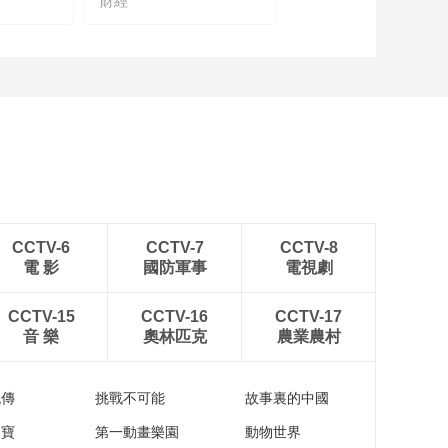
財經
CCTV-6
CCTV-7
CCTV-8
電 影
國防軍事
電視劇
CCTV-15
CCTV-16
CCTV-17
音 樂
奧林匹克
農業農村
流傳
挑戰不可能
故事裏的中國
家寶
第一動畫樂園
動物世界