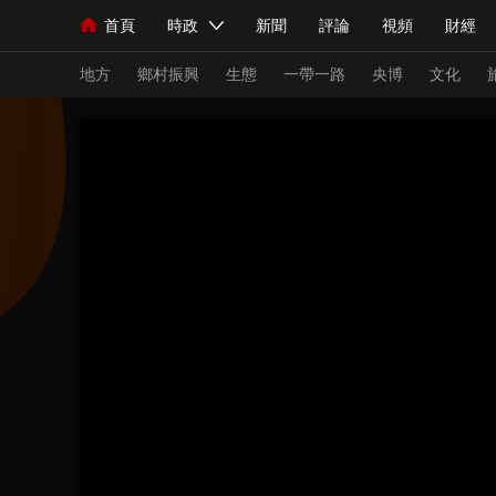
首頁
時政
新聞
評論
視頻
財經
人民領袖習近平
直播
海外頻道
片庫
iPanda
欄目大全
聯播+
English
中國領導人
節目單
Монгол
聽音
央視快評
微視頻
習
地方
鄉村振興
生態
一帶一路
央博
文化
總台春晚
網絡春晚
共産黨員網
秧紀錄
新聞
國內
國際
評論
經濟
軍事
人民領袖習近平
聯播+
熱解讀
天天學習
視頻
小央視頻
小央直播
直播中國
熊貓
現場
前線
比劃
快看
藍海中國
新兵
體育
直播
競猜
2026年世界盃
2026
VIP會員
CCTV奧林匹克頻道
生活體育大會