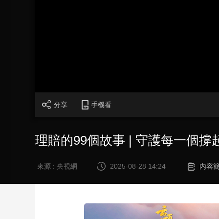
財經
教育
鄉村振興
生態環境
一帶一路
大國智造
大國展會
大國保險
雲頂對話
CCTV.節目官網
直播
節目單
欄目
片庫
分享
手機看
理賠的99個故事 | 守護每一個
來源 : 央視網
2025-08-28 14:24
內容