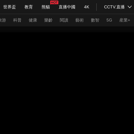
世界盃
教育
熊貓
直播中國
4K
CCTV.直播
式妙語
主持人
下載央視影音
熱解讀
天天學習
旅游
科普
健康
樂齡
閱讀
藝術
數智
5G
産業+
紀錄片網
國家大劇院
大型活動
科技
法治
文娛
人物
公益
圖片
習式妙語
央視快評
央視網評
光華銳評
鋒面
頻道
VR/AR
4K專區
全景新聞
請入列
人生第一次
人生第二次
年冬奧會
CBA
NBA
中超
國足
國際足球
網球
綜
體育江湖
文化體育
冰雪道路
足球道路