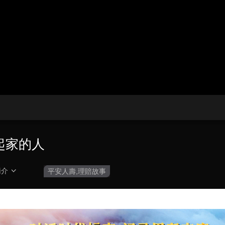
央博
非遺
文化
旅游
科普
健康
樂齡
閱讀
雲起
超級工廠
智敬中國
全民健康
顏選攻略
海洋
收視榜
總台企業白名單
撐起家的人
簡介
平安人壽,理賠故事