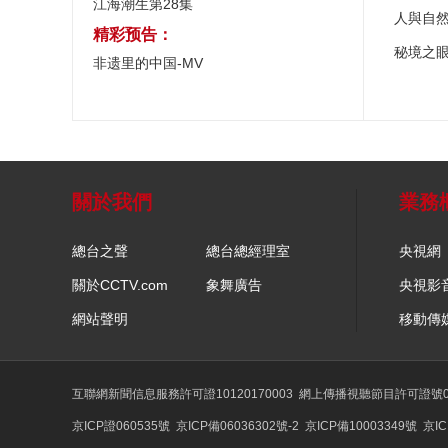
江海潮生第28集
人與自
精彩预告：
秘境之
非遗里的中国-MV
關於我們
業務
總台之聲
總台總經理室
央視網
關於CCTV.com
象舞廣告
央視影
網站聲明
移動傳
互聯網新聞信息服務許可證10120170003
網上傳播視聽節目許可證號01
京ICP證060535號
京ICP備06036302號-2
京ICP備10003349號
京IC