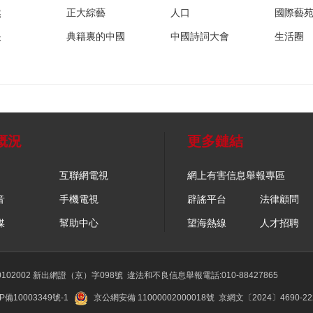
然
正大綜藝
人口
國際藝
眼
典籍裏的中國
中國詩詞大會
生活圈
概況
更多鏈結
互聯網電視
網上有害信息舉報專區
音
手機電視
辟謠平台
法律顧問
媒
幫助中心
望海熱線
人才招聘
02002 新出網證（京）字098號
違法和不良信息舉報電話:010-88427865
P備10003349號-1
京公網安備 11000002000018號
京網文〔2024〕4690-2