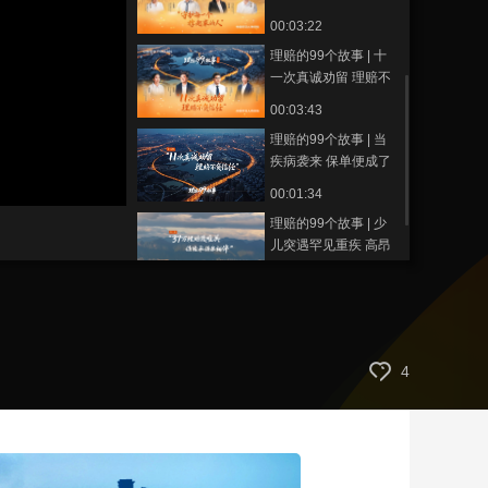
00:03:22
藝術
汽車
數智
5G
産業+
理赔的99个故事 | 十
時尚
天氣
才藝
網展
央央好物
一次真诚劝留 理赔不
负信任
00:03:43
理赔的99个故事 | 当
疾病袭来 保单便成了
抵御风雨的屏障
00:01:34
理赔的99个故事 | 少
儿突遇罕见重疾 高昂
医疗费缺口如何解
00:01:00
决？
理赔的99个故事 | 37
万理赔渡难关 保险承
诺永相伴
00:03:29
4