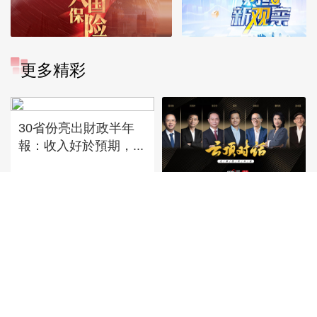
更多精彩
30省份亮出財政半年
報：收入好於預期，...
《雲頂對話》央視網高
端人物訪談節目
IPO定價150.8元，宇
網紅牙膏品牌再被罰，
樹科技IPO...
口腔護理行業為何虛...