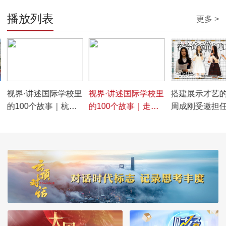
播放列表
更多 >
00:26:09
00:24:49
00:01:12
里
视界·讲述国际学校里
视界·讲述国际学校里
搭建展示才艺
的100个故事｜杭州
的100个故事｜走进
周成刚受邀担
外国语学校剑桥国际
成都树德中学国际部
选拔主持人
高中