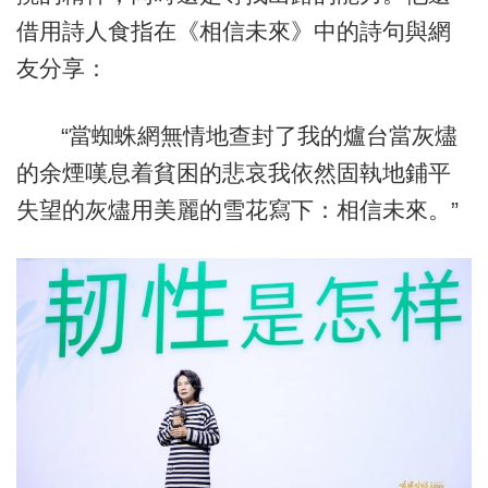
借用詩人食指在《相信未來》中的詩句與網
友分享：
“當蜘蛛網無情地查封了我的爐台當灰燼
的余煙嘆息着貧困的悲哀我依然固執地鋪平
失望的灰燼用美麗的雪花寫下：相信未來。”