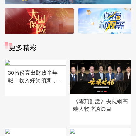
更多精彩
30省份亮出財政半年
報：收入好於預期，...
《雲頂對話》央視網高
端人物訪談節目