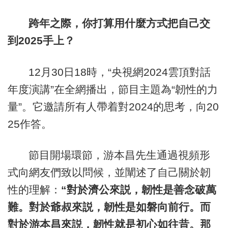
跨年之際，你打算用什麼方式把自己交
到2025手上？
12月30日18時，“央視網2024雲頂對話
年度演講”在全網播出，節目主題為“韌性的力
量”。它邀請所有人帶着對2024的思考，向20
25作答。
節目開場環節，游本昌先生通過視頻形
式向網友們致以問候，並闡述了自己關於韌
性的理解：
“對於濟公來説，韌性是善念破萬
難。對於爺叔來説，韌性是如磐向前行。而
對於游本昌來説，韌性就是初心如往昔。那