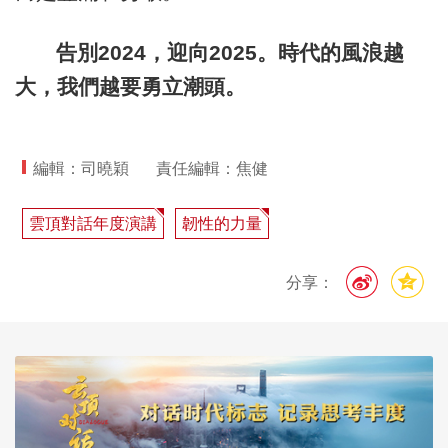
告別2024，迎向2025。時代的風浪越
大，我們越要勇立潮頭。
編輯：司曉穎
責任編輯：焦健
雲頂對話年度演講
韌性的力量
分享：