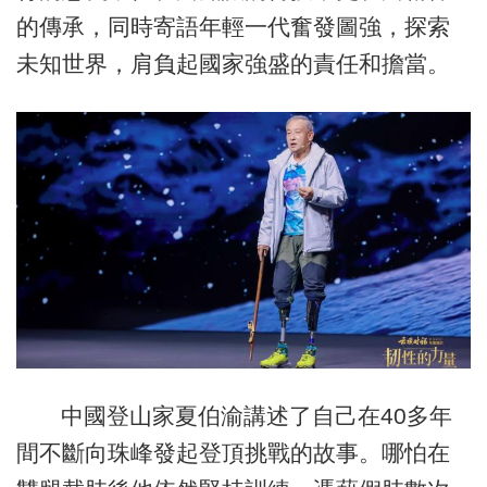
的傳承，同時寄語年輕一代奮發圖強，探索
未知世界，肩負起國家強盛的責任和擔當。
中國登山家夏伯渝講述了自己在40多年
間不斷向珠峰發起登頂挑戰的故事。哪怕在