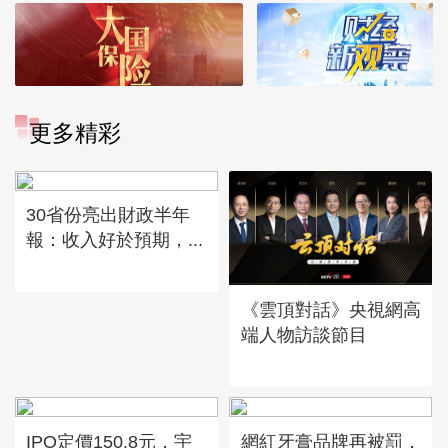
更多精彩
30省份亮出財政半年
報：收入好於預期，...
《雲頂對話》央視網高
端人物訪談節目
IPO定價150.8元，宇
網紅牙膏品牌再被罰，