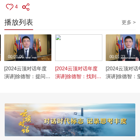
4
播放列表
更多 >
00:01:06
00:00:48
00:01:23
[2024云顶对话年度
[2024云顶对话年度
[2024云顶对
演讲]徐德智：提问的
演讲]徐德智：找到属
演讲]徐德智：
价值不仅在于寻找答
于自己的人生意义 这
去 所有努力都
案
才是韧性力量的来源
生活的答案