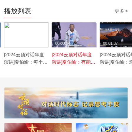
播放列表
更多 >
00:00:29
00:00:54
00:01:37
[2024云顶对话年度
[2024云顶对话年度
[2024云顶对
演讲]夏伯渝：每个人
演讲]夏伯渝：有能力
演讲]夏伯渝：
都有属于自己的高山
下撤才是一名合格的
不浪漫 它意味
登山者