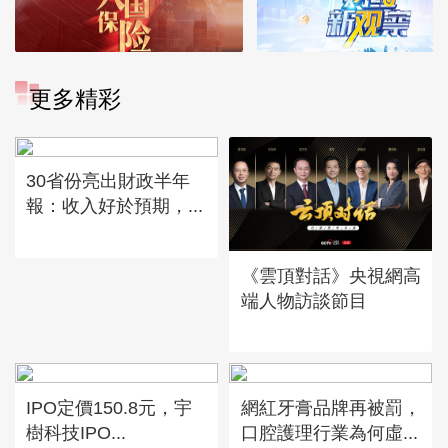
更多精彩
30省份亮出財政半年
報：收入好於預期，...
《雲頂對話》央視網高
端人物訪談節目
IPO定價150.8元，宇
網紅牙膏品牌再被罰，
樹科技IPO...
口腔護理行業為何虛...