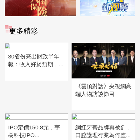
更多精彩
30省份亮出財政半年
報：收入好於預期，...
《雲頂對話》央視網高
端人物訪談節目
IPO定價150.8元，宇
網紅牙膏品牌再被罰，
樹科技IPO...
口腔護理行業為何虛...