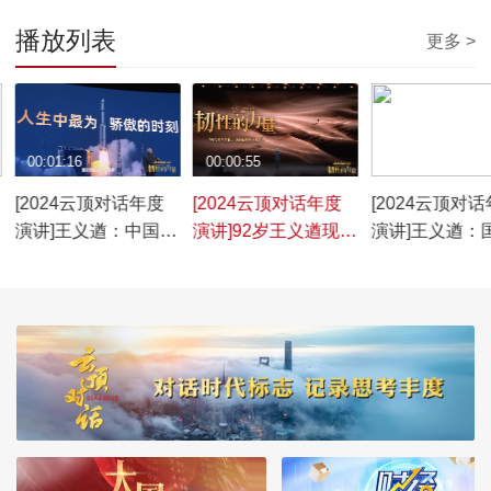
播放列表
更多 >
00:01:16
00:00:55
00:01:01
[2024云顶对话年度
[2024云顶对话年度
[2024云顶对
演讲]王义遒：中国第
演讲]92岁王义遒现场
演讲]王义遒：
一台原子钟是这样被
动情演唱《毕业歌》
需，义无反顾
制作出来的