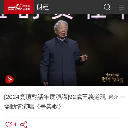
財經
[2024雲頂對話年度演講]92歲王義遒現
簡介
場動情演唱《畢業歌》
4