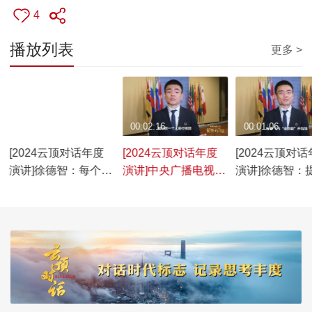
4
播放列表
更多 >
00:00:49
00:02:16
00:01:06
[2024云顶对话年度
[2024云顶对话年度
[2024云顶对
演讲]徐德智：每个人
演讲]中央广播电视总
演讲]徐德智：
都是超级英雄 韧性就
台驻联合国记者徐德
价值不仅在于
是他们的超能力
智：一个人就是一支
案
队伍