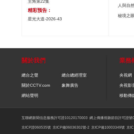
主角第22集
人與自
精彩预告：
秘境之
星光大道-2026-43
關於我們
業務
總台之聲
總台總經理室
央視網
關於CCTV.com
象舞廣告
央視影
網站聲明
移動傳
互聯網新聞信息服務許可證10120170003
網上傳播視聽節目許可證號01
京ICP證060535號
京ICP備06036302號-2
京ICP備10003349號
京IC