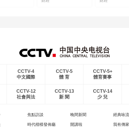
財經
財經
CCTV-4
CCTV-5
CCTV-5+
中文國際
體 育
體育賽事
CCTV-12
CCTV-13
CCTV-14
社會與法
新 聞
少 兒
播
焦點訪談
晚間新聞
經典咏
法
時代楷模發佈廳
開講啦
我有傳