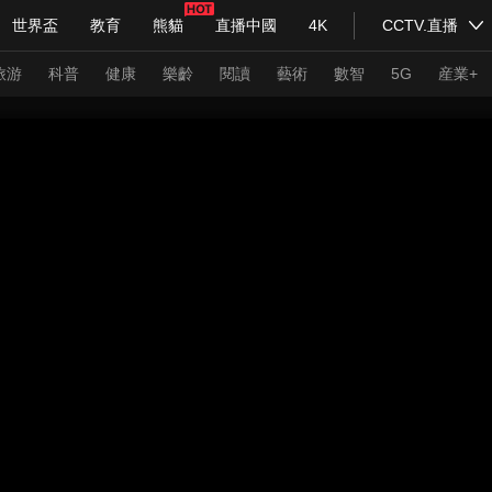
世界盃
教育
熊貓
直播中國
4K
CCTV.直播
式妙語
主持人
下載央視影音
熱解讀
天天學習
旅游
科普
健康
樂齡
閱讀
藝術
數智
5G
産業+
紀錄片網
國家大劇院
大型活動
科技
法治
文娛
人物
公益
圖片
習式妙語
央視快評
央視網評
光華銳評
鋒面
頻道
VR/AR
4K專區
全景新聞
請入列
人生第一次
人生第二次
年冬奧會
CBA
NBA
中超
國足
國際足球
網球
綜
體育江湖
文化體育
冰雪道路
足球道路