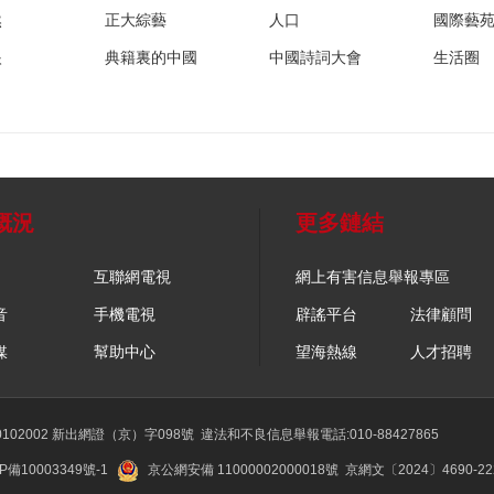
然
正大綜藝
人口
國際藝
眼
典籍裏的中國
中國詩詞大會
生活圈
概況
更多鏈結
互聯網電視
網上有害信息舉報專區
音
手機電視
辟謠平台
法律顧問
媒
幫助中心
望海熱線
人才招聘
02002 新出網證（京）字098號
違法和不良信息舉報電話:010-88427865
P備10003349號-1
京公網安備 11000002000018號
京網文〔2024〕4690-2