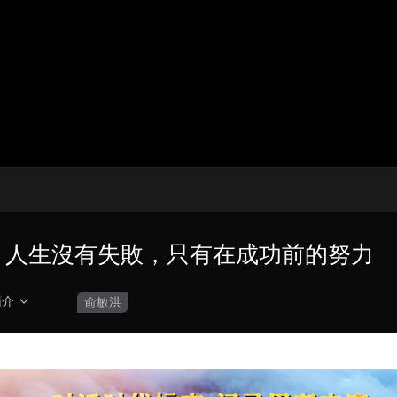
央博
非遺
文化
旅游
科普
健康
樂齡
閱讀
雲起
超級工廠
智敬中國
全民健康
顏選攻略
海洋
收視榜
總台企業白名單
洪：人生沒有失敗，只有在成功前的努力
簡介
俞敏洪