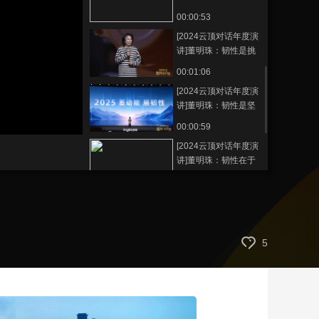
失败，只有在成功前
00:00:53
藝術
汽車
數智
5G
産業+
的努力
[2024云顶对话年度演
時尚
天氣
才藝
網展
央央好物
讲]董明珠：韧性是挑
战 是脚踏实地
00:01:06
[2024云顶对话年度演
讲]董明珠：韧性是坚
守责任 为社会做出贡
00:00:59
献
[2024云顶对话年度演
讲]董明珠：韧性在于
情怀 让世界爱上中国
00:01:41
造
[2024云顶对话年度演
讲]董明珠：最大的韧
性是挑战自己 坚持自
00:01:08
5
主
[2024云顶对话年度演
讲]董明珠：韧性的和
谐是斗争出来的
00:01:15
聆听榜样声音，感受