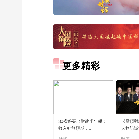
更多精彩
30省份亮出財政半年報：
《雲頂對
收入好於預期，...
人物訪談