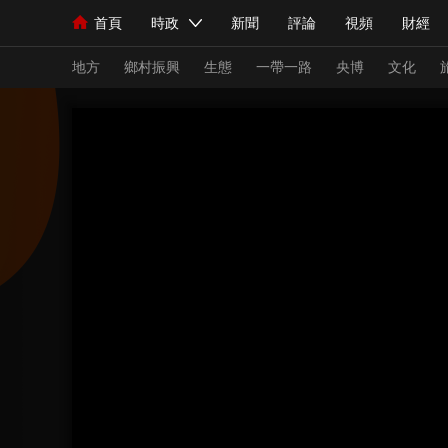
首頁
時政
新聞
評論
視頻
財經
人民領袖習近平
直播
海外頻道
片庫
iPanda
欄目大全
聯播+
English
中國領導人
節目單
Монгол
聽音
央視快評
微視頻
習
地方
鄉村振興
生態
一帶一路
央博
文化
總台春晚
網絡春晚
共産黨員網
秧紀錄
新聞
國內
國際
評論
經濟
軍事
人民領袖習近平
聯播+
熱解讀
天天學習
視頻
小央視頻
小央直播
直播中國
熊貓
現場
前線
比劃
快看
藍海中國
新兵
體育
直播
競猜
2026年世界盃
2026
VIP會員
CCTV奧林匹克頻道
生活體育大會