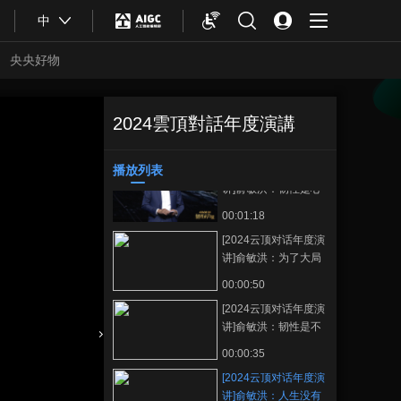
00:10:27
中
[2024云顶对话年度演
讲]俞敏洪：怀揣赤子
央央好物
之心，始终对生命和
00:12:15
生活充满热爱
[2024云顶对话年度演
讲]俞敏洪：韧性是终
2024雲頂對話年度演講
[2024云顶对话年
正在播放
身都充满对事业和人
00:01:30
度演讲]俞敏洪：人生没有失
生的热爱和热情
败，只有在成功前的努力
播放列表
[2024云顶对话年度演
收藏
讲]俞敏洪：韧性是心
中无敌才会天下无敌
00:01:18
[2024云顶对话年度演
讲]俞敏洪：为了大局
着想，为了最终胜
00:00:50
利，是可以受委屈、
[2024云顶对话年度演
让步和包容的
讲]俞敏洪：韧性是不
怕失败，百折不挠，
合體育
亞冬會
00:00:35
相信未来
[2024云顶对话年度演
讲]俞敏洪：人生没有