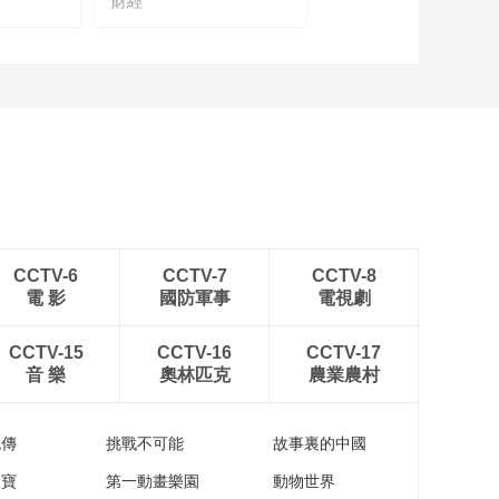
財經
CCTV-6
CCTV-7
CCTV-8
電 影
國防軍事
電視劇
CCTV-15
CCTV-16
CCTV-17
音 樂
奧林匹克
農業農村
流傳
挑戰不可能
故事裏的中國
家寶
第一動畫樂園
動物世界