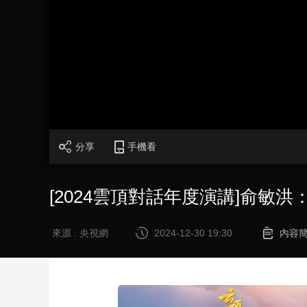
財經
教育
鄉村振興
生態環境
一帶一路
大國智造
大國展會
大國保險
雲頂對話
CCTV.節目官網
直播
節目單
欄目
片庫
分享
手機看
[2024雲頂對話年度演講]俞敏
來源 : 央視網
2024-12-30 19:30
內容