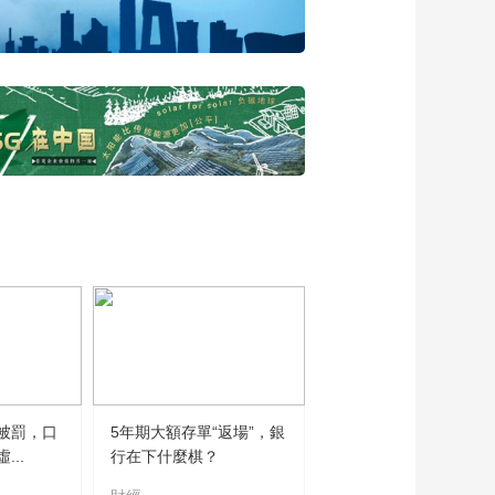
韧性力量 2024云顶对
话年度演讲预热片
00:00:51
被罰，口
5年期大額存單“返場”，銀
..
行在下什麼棋？