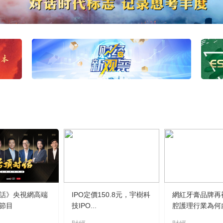
話》央視網高端
IPO定價150.8元，宇樹科
網紅牙膏品牌再
節目
技IPO...
腔護理行業為何虛.