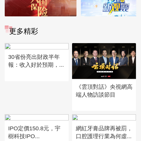
更多精彩
30省份亮出財政半年
報：收入好於預期，...
《雲頂對話》央視網高
端人物訪談節目
IPO定價150.8元，宇
網紅牙膏品牌再被罰，
樹科技IPO...
口腔護理行業為何虛...