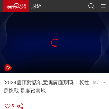
財經
[2024雲頂對話年度演講]董明珠：韌性
簡介
是挑戰 是腳踏實地
5