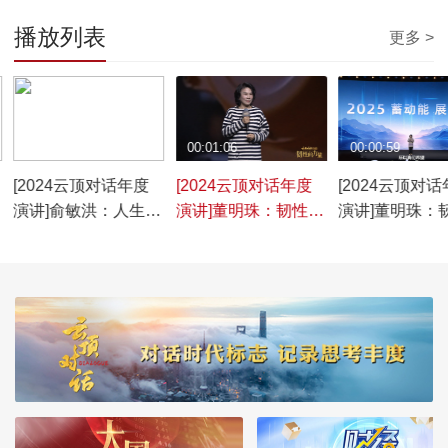
播放列表
更多 >
00:00:53
00:01:06
00:00:59
[2024云顶对话年度
[2024云顶对话年度
[2024云顶对
演讲]俞敏洪：人生没
演讲]董明珠：韧性是
演讲]董明珠：
有失败，只有在成功
挑战 是脚踏实地
坚守责任 为社
前的努力
贡献