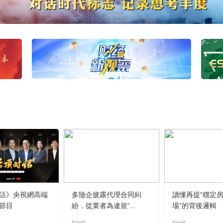
話》央視網高端
多險企披露代理合同糾
讀懂再提“穩定
節目
紛，從業者為違規“...
場”的背後邏輯