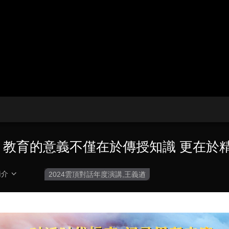
央博
非遺
文化
旅游
科普
健康
樂齡
閱讀
雲起
超級工廠
智敬中國
全民健康
顏選攻略
海洋
收視榜
總台企業白名單
遒：教育的意義不僅在於傳授知識 更在於
簡介
2024雲頂對話年度演講,王義遒