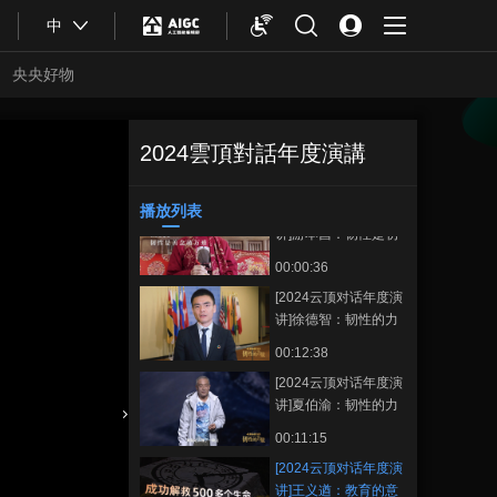
00:01:01
中
[2024云顶对话年度演
讲]王义遒：原子钟的
央央好物
作用不亚于原子弹
00:00:35
[2024云顶对话年度演
讲]王义遒：原子钟也
2024雲頂對話年度演講
[2024云顶对话年
正在播放
是救命钟，汶川地震
00:01:09
度演讲]王义遒：教育的意义不
曾挽救500多条生命
仅在于传授知识 更在于精神传
播放列表
[2024云顶对话年度演
收藏
承
讲]游本昌：韧性是初
心如往昔
00:00:36
[2024云顶对话年度演
讲]徐德智：韧性的力
量就是超能力
00:12:38
[2024云顶对话年度演
讲]夏伯渝：韧性的力
量 在于不断挑战自我
合體育
亞冬會
00:11:15
[2024云顶对话年度演
讲]王义遒：教育的意