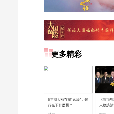
更多精彩
5年期大額存單“返場”，銀
《雲頂對
行在下什麼棋？
人物訪談