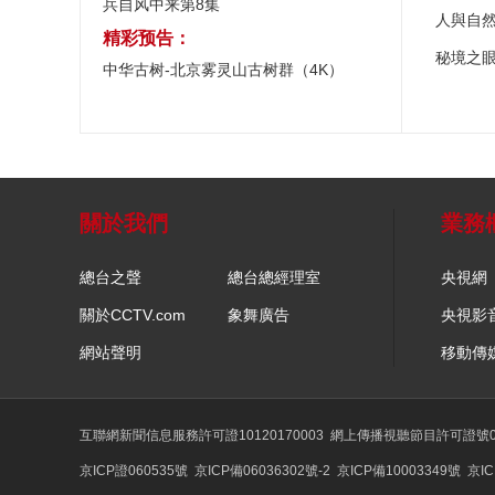
兵自风中来第8集
人與自
精彩预告：
秘境之
中华古树-北京雾灵山古树群（4K）
關於我們
業務
總台之聲
總台總經理室
央視網
關於CCTV.com
象舞廣告
央視影
網站聲明
移動傳
互聯網新聞信息服務許可證10120170003
網上傳播視聽節目許可證號01
京ICP證060535號
京ICP備06036302號-2
京ICP備10003349號
京IC