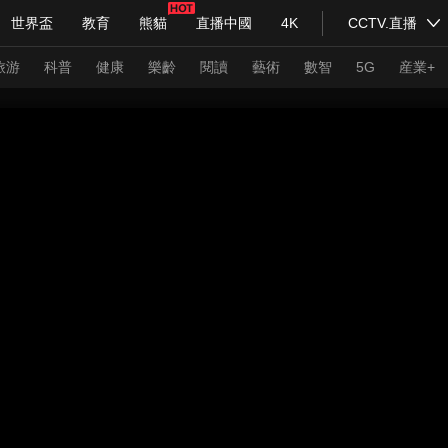
世界盃
教育
熊貓
直播中國
4K
CCTV.直播
式妙語
主持人
下載央視影音
熱解讀
天天學習
旅游
科普
健康
樂齡
閱讀
藝術
數智
5G
産業+
紀錄片網
國家大劇院
大型活動
科技
法治
文娛
人物
公益
圖片
習式妙語
央視快評
央視網評
光華銳評
鋒面
頻道
VR/AR
4K專區
全景新聞
請入列
人生第一次
人生第二次
年冬奧會
CBA
NBA
中超
國足
國際足球
網球
綜
體育江湖
文化體育
冰雪道路
足球道路