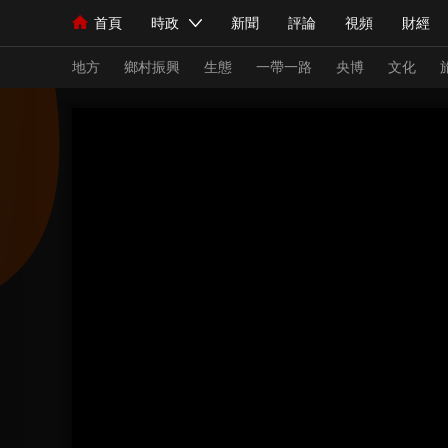
首頁
時政
新聞
評論
視頻
財經
人民領袖習近平
直播
海外頻道
片庫
iPanda
欄目大全
聯播+
English
中國領導人
節目單
Монгол
聽音
央視快評
微視頻
習
地方
鄉村振興
生態
一帶一路
央博
文化
總台春晚
網絡春晚
共産黨員網
秧紀錄
新聞
國內
國際
評論
經濟
軍事
人民領袖習近平
聯播+
熱解讀
天天學習
視頻
小央視頻
小央直播
直播中國
熊貓
現場
前線
比劃
快看
藍海中國
新兵
體育
直播
競猜
2026年世界盃
2026
VIP會員
CCTV奧林匹克頻道
生活體育大會