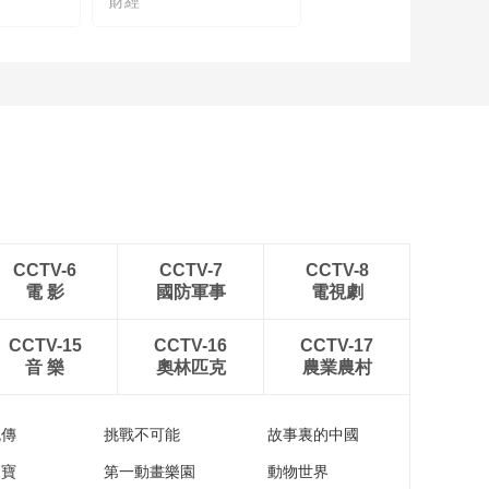
財經
[2024云顶对话年度演
讲]董明珠：韧性在于
情怀 让世界爱上中国
00:01:41
造
[2024云顶对话年度演
讲]董明珠：最大的韧
性是挑战自己 坚持自
00:01:08
主
[2024云顶对话年度演
讲]董明珠：韧性的和
谐是斗争出来的
00:01:15
聆听榜样声音，感受
CCTV-6
CCTV-7
CCTV-8
韧性力量 2024云顶对
電 影
國防軍事
電視劇
话年度演讲预热片
00:00:51
CCTV-15
CCTV-16
CCTV-17
音 樂
奧林匹克
農業農村
流傳
挑戰不可能
故事裏的中國
家寶
第一動畫樂園
動物世界