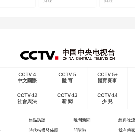
財經
財經
CCTV-4
CCTV-5
CCTV-5+
中文國際
體 育
體育賽事
CCTV-12
CCTV-13
CCTV-14
社會與法
新 聞
少 兒
播
焦點訪談
晚間新聞
經典咏
法
時代楷模發佈廳
開講啦
我有傳