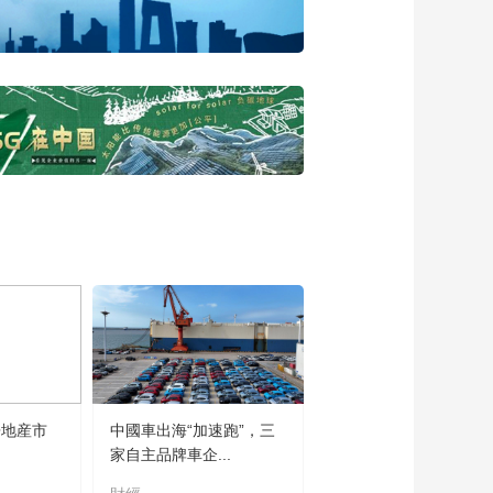
讲]俞敏洪：韧性是心
中无敌才会天下无敌
00:01:18
[2024云顶对话年度演
讲]俞敏洪：为了大局
着想，为了最终胜
00:00:50
利，是可以受委屈、
[2024云顶对话年度演
让步和包容的
讲]俞敏洪：韧性是不
怕失败，百折不挠，
00:00:35
相信未来
[2024云顶对话年度演
讲]俞敏洪：人生没有
失败，只有在成功前
00:00:53
的努力
[2024云顶对话年度演
讲]董明珠：韧性是挑
战 是脚踏实地
00:01:06
[2024云顶对话年度演
房地産市
中國車出海“加速跑”，三
讲]董明珠：韧性是坚
家自主品牌車企...
守责任 为社会做出贡
00:00:59
献