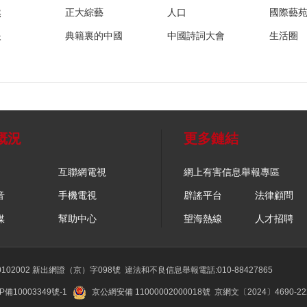
然
正大綜藝
人口
國際藝
眼
典籍裏的中國
中國詩詞大會
生活圈
概況
更多鏈結
互聯網電視
網上有害信息舉報專區
音
手機電視
辟謠平台
法律顧問
媒
幫助中心
望海熱線
人才招聘
02002 新出網證（京）字098號
違法和不良信息舉報電話:010-88427865
P備10003349號-1
京公網安備 11000002000018號
京網文〔2024〕4690-2