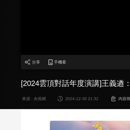
財經
教育
鄉村振興
生態環境
一帶一路
大國智造
大國展會
大國保險
雲頂對話
CCTV.節目官網
直播
節目單
欄目
片庫
分享
手機看
[2024雲頂對話年度演講]王義
來源 : 央視網
2024-12-30 21:32
內容