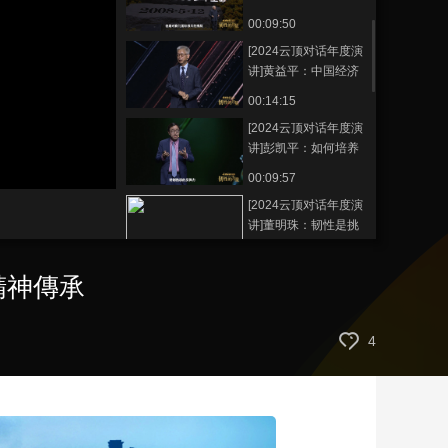
义不仅在于传授知识
00:09:50
藝術
汽車
數智
5G
産業+
更在于精神传承
[2024云顶对话年度演
時尚
天氣
才藝
網展
央央好物
讲]黄益平：中国经济
的韧性 来自辛勤劳动
00:14:15
与创新
[2024云顶对话年度演
讲]彭凯平：如何培养
韧性心理
00:09:57
[2024云顶对话年度演
讲]董明珠：韧性是挑
战 是脚踏实地
00:10:27
精神傳承
[2024云顶对话年度演
讲]俞敏洪：怀揣赤子
之心，始终对生命和
00:12:15
4
生活充满热爱
[2024云顶对话年度演
讲]俞敏洪：韧性是终
身都充满对事业和人
00:01:30
生的热爱和热情
[2024云顶对话年度演