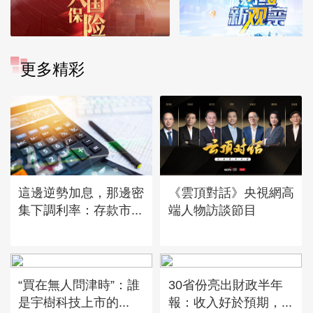
更多精彩
這邊逆勢加息，那邊密
《雲頂對話》央視網高
集下調利率：存款市...
端人物訪談節目
“買在無人問津時”：誰
30省份亮出財政半年
是宇樹科技上市的...
報：收入好於預期，...