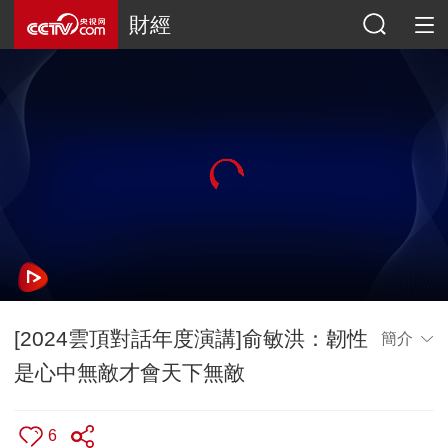
財經
[2024雲頂對話年度演講]俞敏洪：韌性
簡介
是心中無敵才會天下無敵
6