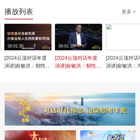
播放列表
更多 >
00:01:30
00:01:18
00:00:50
[2024云顶对话年度
[2024云顶对话年度
[2024云顶对
演讲]俞敏洪：韧性是
演讲]俞敏洪：韧性是
演讲]俞敏洪：
终身都充满对事业和
心中无敌才会天下无
局着想，为了
人生的热爱和热情
敌
利，是可以受
让步和包容的