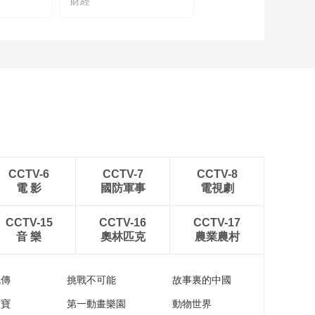
財經
下场彩排感受社团文
化 周成刚参加戏剧社
彩排
00:00:57
互融互鉴！王誉璇想
把粤剧元素融入到音
乐剧中
00:01:31
围棋也有数学思维和
博弈论智慧 杨展鹏为
周成刚讲述其中奥妙
00:01:39
采访者反被采访！苏
CCTV-6
CCTV-7
CCTV-8
芷萱为周成刚展示校
電 影
國防軍事
電視劇
园
00:01:00
视界·讲述国际学校里
CCTV-15
CCTV-16
CCTV-17
的100个故事｜走进华
音 樂
奧林匹克
農業農村
南师范大学附属中学
00:24:59
国际部
视界·讲述国际学校里
流傳
挑戰不可能
故事裏的中國
的100个故事｜走进广
州荔湾爱莎文华学校
家寶
第一動畫樂園
動物世界
00:17:59