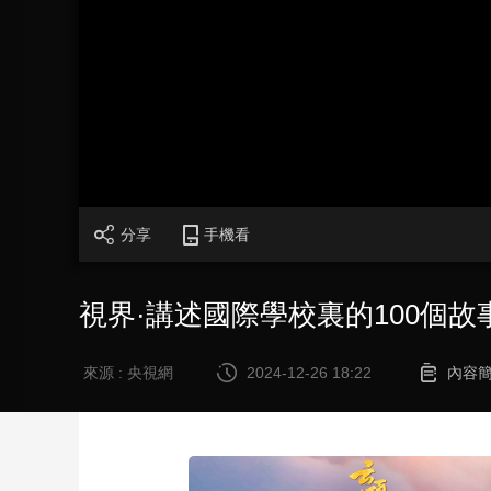
財經
教育
鄉村振興
生態環境
一帶一路
大國智造
大國展會
大國保險
雲頂對話
CCTV.節目官網
直播
節目單
欄目
片庫
分享
手機看
視界·講述國際學校裏的100個
來源 : 央視網
2024-12-26 18:22
內容