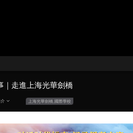
央博
非遺
文化
旅游
科普
健康
樂齡
閱讀
雲起
超級工廠
智敬中國
全民健康
顏選攻略
海洋
收視榜
總台企業白名單
故事｜走進上海光華劍橋
簡介
上海光華劍橋,國際學校