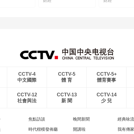
財經
財經
CCTV-4
CCTV-5
CCTV-5+
中文國際
體 育
體育賽事
CCTV-12
CCTV-13
CCTV-14
社會與法
新 聞
少 兒
播
焦點訪談
晚間新聞
經典咏
法
時代楷模發佈廳
開講啦
我有傳