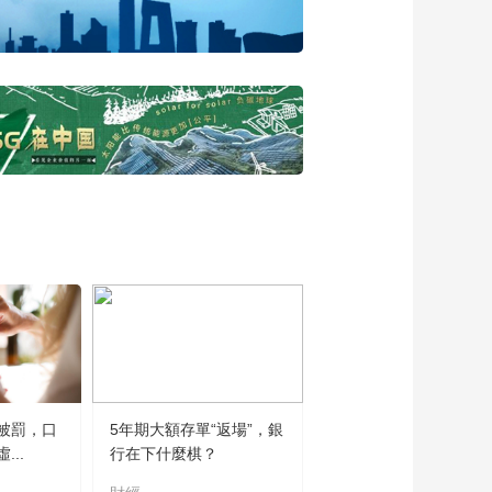
答案都有意义” 周成刚
体验广东碧桂园学
00:01:36
校“青年一百问”社团活
王祺越同学立志要学
动
心理学 希望帮助更多
留守儿童
00:01:48
用代码来创作和表
达，六年级的于铭语
同学熟练掌握编程技
00:01:39
能
在观察中学习！周成
刚和甘美吉同学一
起“观鸟”
00:01:23
视界·讲述国际学校里
的100个故事｜走进广
东碧桂园学校
00:23:03
视界·讲述国际学校里
被罰，口
5年期大額存單“返場”，銀
的100个故事｜走进成
..
行在下什麼棋？
都外国语学校国际部
00:21:58