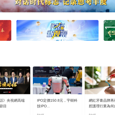
話》央視網高端
IPO定價150.8元，宇樹科
網紅牙膏品牌再
節目
技IPO...
腔護理行業為何虛.