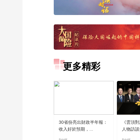
更多精彩
30省份亮出財政半年報：
《雲頂對
收入好於預期，...
人物訪談