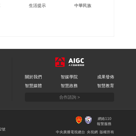
“视界有多大 世界就有
苑
生活提示
中華民族
多大”跟随周成刚走进
北京一零一中国际部
00:02:05
视界·讲述国际学校里
的100个故事｜走进北
京一零一中
00:28:26
周成刚和张峻玮一起
做香丸，共同体验中
华传统文化的魅力
00:01:38
马卓羽讲述人工智能
關於我們
智媒學院
成果發佈
如何在家庭生活场景
智慧媒體
智慧政務
智慧教育
中帮人找药瓶
00:00:46
合作諮詢 >
周成刚与王建元读英
文诗，体会“文字美
学”中的跨文化交融
00:00:55
網絡110
重回北京一零一中，
報警服務
刘铭北回忆在母校学
22號
中央廣播電視總台 央視網 版權所有
习和生活的点点滴滴