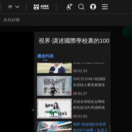
00:26:09
中
中
视界·讲述国际学校里
的100个故事｜走进成
央央好物
都树德中学国际部
00:24:49
搭建展示才艺的舞台
周成刚受邀担任评委
視界·講述國際學校裏的100
视界·讲述国际学校
正在播放
选拔主持人
00:01:12
里的100个故事｜走进上海光华
剑桥
播放列表
雷冬冬校长与周成刚
個故事
收藏
谈如何构建和谐师生
关系
00:01:53
GHCIS DAILY校报联
合创始人董偌旖邀请
周成刚参与选题策划
00:01:37
会
共筑全球校友会网络
校友赵洁向周成刚谈
创立初衷
合體育
亞冬會
00:01:55
视界·讲述国际学校里
的100个故事｜走进上