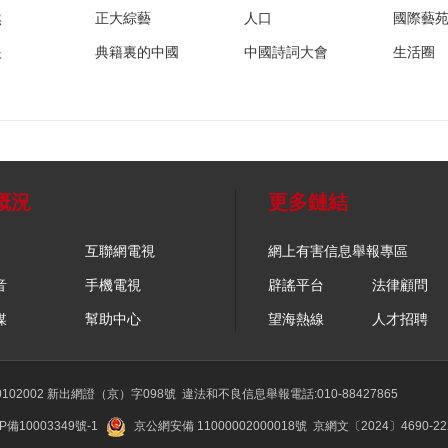
然
正大綜藝
人口
國際藝
眼
典籍裏的中國
中國詩詞大會
生活圈
概況
更多鏈結
互聯網電視
網上有害信息舉報專區
音
手機電視
辟謠平台
法律顧問
媒
幫助中心
望海熱線
人才招聘
02002 新出網證（京）字098號
違法和不良信息舉報電話:010-88427865
P備10003349號-1
京公網安備 11000002000018號
京網文〔2024〕4690-2