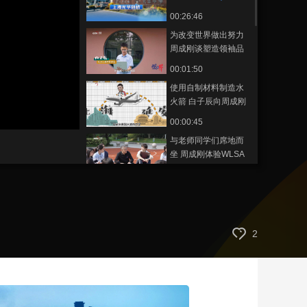
海光华剑桥
00:26:46
藝術
汽車
數智
5G
産業+
为改变世界做出努力
時尚
天氣
才藝
網展
央央好物
周成刚谈塑造领袖品
质的重要性
00:01:50
使用自制材料制造水
火箭 白子辰向周成刚
讲述原理
00:00:45
与老师同学们席地而
坐 周成刚体验WLSA
学校GIP课程
00:00:51
曾前往美国切磋冰
球，夏梦迪向周成刚
展示装备
00:00:36
2
视界·讲述国际学校里
的100个故事｜走进
WLSA上海学校
00:24:29
“生活的问题，每一个