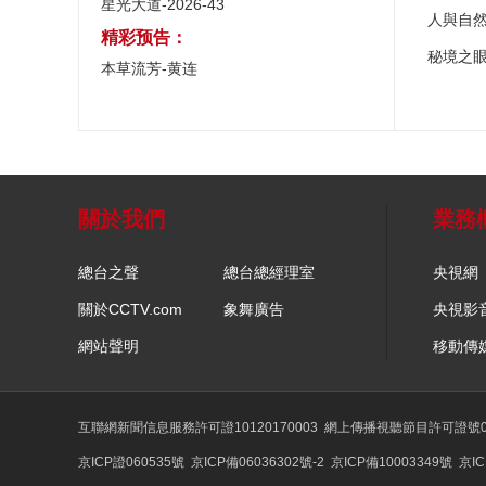
星光大道-2026-43
人與自
精彩预告：
秘境之
本草流芳-黄连
關於我們
業務
總台之聲
總台總經理室
央視網
關於CCTV.com
象舞廣告
央視影
網站聲明
移動傳
互聯網新聞信息服務許可證10120170003
網上傳播視聽節目許可證號01
京ICP證060535號
京ICP備06036302號-2
京ICP備10003349號
京IC