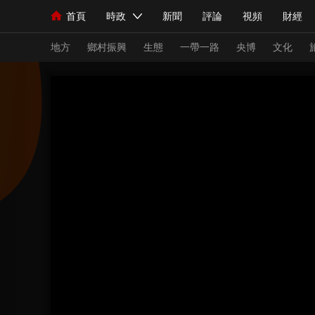
首頁
時政
新聞
評論
視頻
財經
人民領袖習近平
直播
海外頻道
片庫
iPanda
欄目大全
聯播+
English
中國領導人
節目單
Монгол
聽音
央視快評
微視頻
習
地方
鄉村振興
生態
一帶一路
央博
文化
總台春晚
網絡春晚
共産黨員網
秧紀錄
新聞
國內
國際
評論
經濟
軍事
人民領袖習近平
聯播+
熱解讀
天天學習
視頻
小央視頻
小央直播
直播中國
熊貓
現場
前線
比劃
快看
藍海中國
新兵
體育
直播
競猜
2026年世界盃
2026
VIP會員
CCTV奧林匹克頻道
生活體育大會