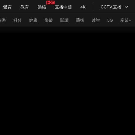
體育
教育
熊貓
直播中國
4K
CCTV.直播
式妙語
主持人
下載央視影音
熱解讀
天天學習
旅游
科普
健康
樂齡
閱讀
藝術
數智
5G
産業+
紀錄片網
國家大劇院
大型活動
科技
法治
文娛
人物
公益
圖片
習式妙語
央視快評
央視網評
光華銳評
鋒面
頻道
VR/AR
4K專區
全景新聞
請入列
人生第一次
人生第二次
年冬奧會
CBA
NBA
中超
國足
國際足球
網球
綜
體育江湖
文化體育
冰雪道路
足球道路