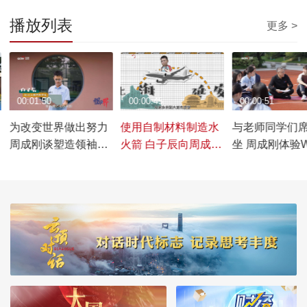
播放列表
更多 >
00:01:50
00:00:45
00:00:51
里
为改变世界做出努力
使用自制材料制造水
与老师同学们
周成刚谈塑造领袖品
火箭 白子辰向周成刚
坐 周成刚体验W
质的重要性
讲述原理
学校GIP课程