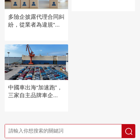
多險企披露代理合同糾
紛，從業者為違規“...
中國車出海“加速跑”，
三家自主品牌車企...