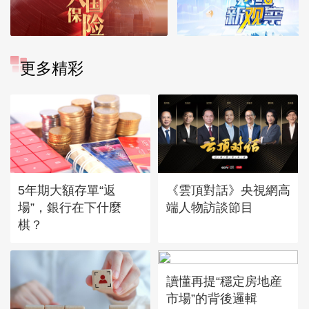
更多精彩
5年期大額存單“返
《雲頂對話》央視網高
場”，銀行在下什麼
端人物訪談節目
棋？
讀懂再提“穩定房地産
市場”的背後邏輯