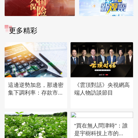
更多精彩
這邊逆勢加息，那邊密
《雲頂對話》央視網高
集下調利率：存款市...
端人物訪談節目
“買在無人問津時”：誰
是宇樹科技上市的...