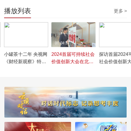
播放列表
更多 >
00:05:09
00:04:37
00:03:00
小罐茶十二年 央视网
2024首届可持续社会
探访首届2024
资
《财经新观察》特别
价值创新大会在北京
社会价值创新
专访
圆满落幕
二氧化碳变废