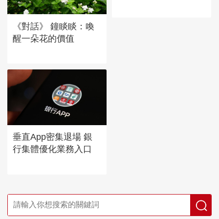
《對話》 鐘睒睒：喚
醒一朵花的價值
垂直App密集退場 銀
行集體優化業務入口