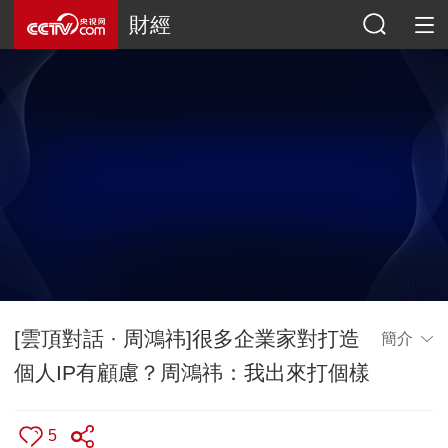
財經
[雲頂對話 · 周鴻祎]很多企業家對打造
簡介
個人IP有顧慮？周鴻祎：我出來打個樣
5