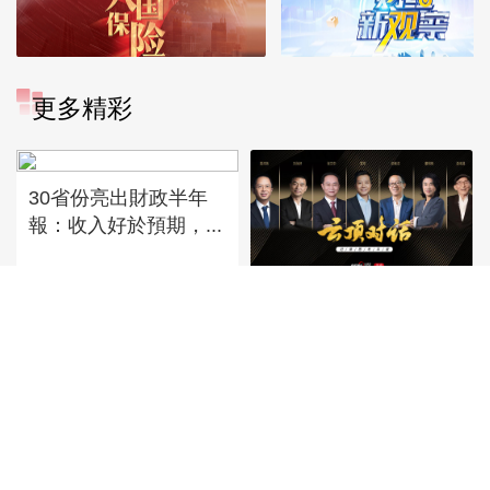
更多精彩
30省份亮出財政半年
報：收入好於預期，...
《雲頂對話》央視網高
端人物訪談節目
IPO定價150.8元，宇
網紅牙膏品牌再被罰，
樹科技IPO...
口腔護理行業為何虛...