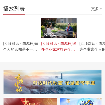
播放列表
更多 >
00:00:21
00:00:31
00:00:25
预
[云顶对话 · 周鸿祎]每
[云顶对话 · 周鸿祎]很
[云顶对话 · 周
个人的认知是不一样
多企业家对打造个人
造企业家个人I
的，教育一个成年人
IP有顾虑？周鸿祎：
要的是什么？
是最难的
我出来打个样
认为，老百姓
是平视，不要
么人设