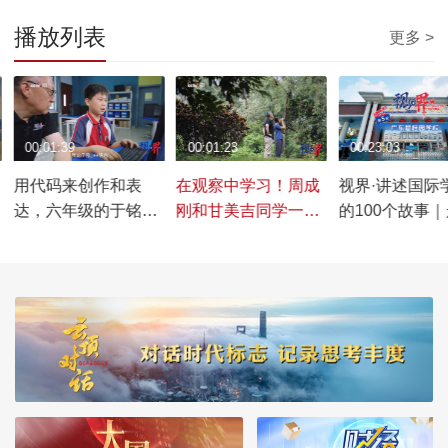
播放列表
更多 >
00:01:39
00:01:23
00:23:03
用代码来创作和表
在观察中学习！周成
视界·讲述国际
达，六年级的于铭语
刚和甘美吉同学一
的100个故事
同学熟练掌握编程技
起“观鸟”
广东碧桂园学
能