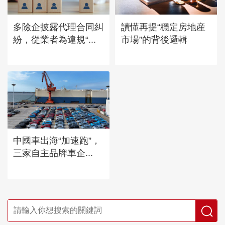
多險企披露代理合同糾
讀懂再提“穩定房地産
紛，從業者為違規“...
市場”的背後邏輯
中國車出海“加速跑”，
三家自主品牌車企...