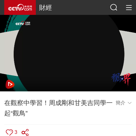
財經
在觀察中學習！周成剛和甘美吉同學一
簡介
起“觀鳥”
3