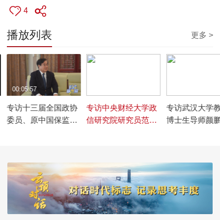
4
播放列表
更多 >
00:05:57
00:05:02
00:03:58
专访十三届全国政协
专访中央财经大学政
专访武汉大学
委员、原中国保监会
信研究院研究员范娟
博士生导师颜
党委副书记周延礼，
娟，共议红色保险文
谈红色金融如
谈保险文化的传承与
化如何赋能行业发展
代保险中焕发
发展