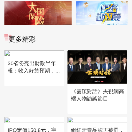
更多精彩
30省份亮出財政半年
報：收入好於預期，...
《雲頂對話》央視網高
端人物訪談節目
IPO定價150.8元，宇
網紅牙膏品牌再被罰，