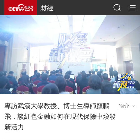
財經
專訪武漢大學教授、博士生導師顏鵬
簡介
飛，談紅色金融如何在現代保險中煥發
新活力