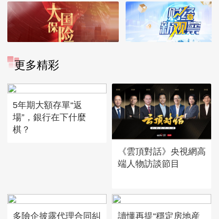
更多精彩
5年期大額存單“返
場”，銀行在下什麼
棋？
《雲頂對話》央視網高
端人物訪談節目
多險企披露代理合同糾
讀懂再提“穩定房地産