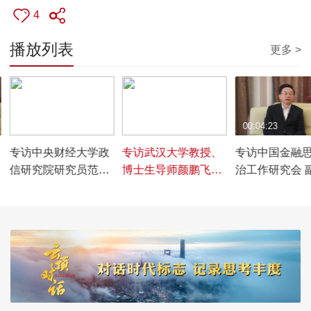
4
播放列表
更多 >
00:05:02
00:03:58
00:04:23
专访中央财经大学政
专访武汉大学教授、
专访中国金融
信研究院研究员范娟
博士生导师颜鹏飞，
治工作研究会 
娟，共议红色保险文
谈红色金融如何在现
长、秘书长濮
化如何赋能行业发展
代保险中焕发新活力
讨如何传承红
因，赋能现代