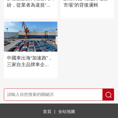
紛，從業者為違規“...
市場”的背後邏輯
中國車出海“加速跑”，
三家自主品牌車企...
首頁
|
全站地圖