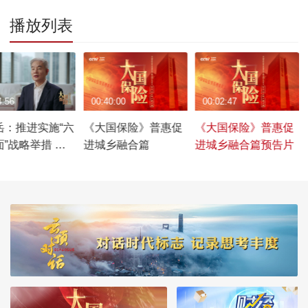
播放列表
4:56
00:40:00
00:02:47
岳：推进实施“六
《大国保险》普惠促
《大国保险》普惠促
”战略举措 加
进城乡融合篇
进城乡融合篇预告片
造一流险企