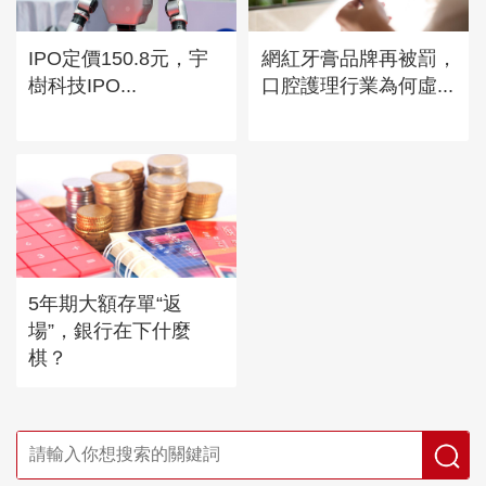
IPO定價150.8元，宇
網紅牙膏品牌再被罰，
樹科技IPO...
口腔護理行業為何虛...
5年期大額存單“返
場”，銀行在下什麼
棋？