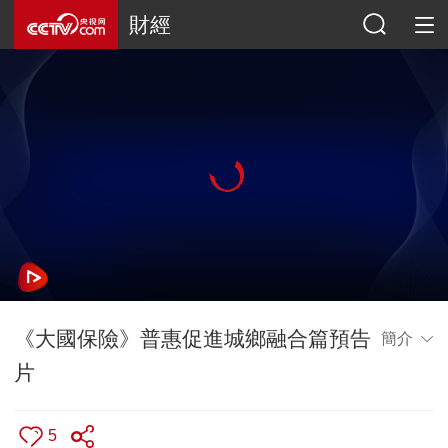
財經
《大國保險》普惠促進城鄉融合篇預告
簡介
片
5