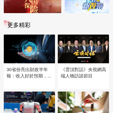
更多精彩
30省份亮出財政半年
《雲頂對話》央視網高
報：收入好於預期，...
端人物訪談節目