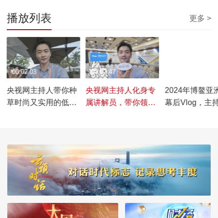
播放列表
更多 >
00:02:03
00:02:47
00:01:49
央视网主持人带你种
央视网主持人化身专
2024年博鳌亚
眼
草时尚又实用的低碳
属讲解员，带你领略
幕后Vlog，主
生活方式，为地球贡
不同分论坛的精彩内
前幕后真实状
献一份力量
容
秘