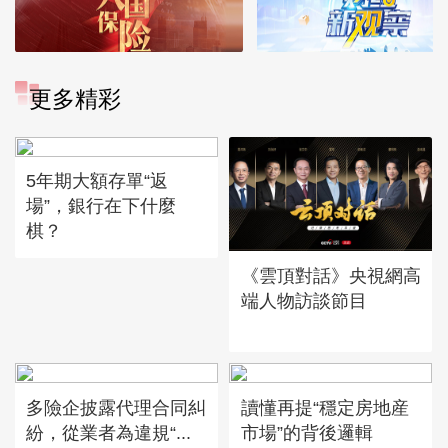
更多精彩
5年期大額存單“返
場”，銀行在下什麼
棋？
《雲頂對話》央視網高
端人物訪談節目
多險企披露代理合同糾
讀懂再提“穩定房地産
紛，從業者為違規“...
市場”的背後邏輯