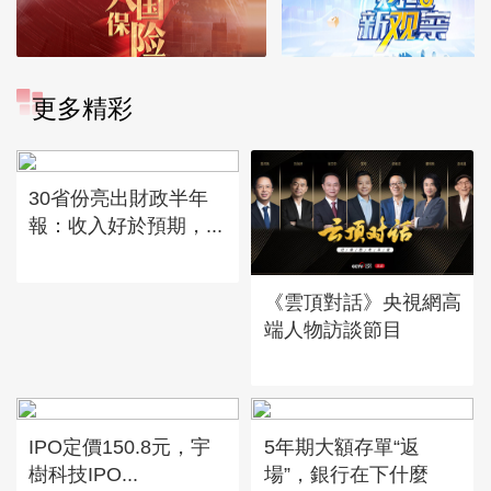
更多精彩
30省份亮出財政半年
報：收入好於預期，...
《雲頂對話》央視網高
端人物訪談節目
IPO定價150.8元，宇
5年期大額存單“返
樹科技IPO...
場”，銀行在下什麼