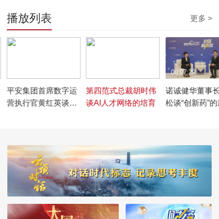
播放列表
更多 >
00:06:24
00:08:32
00:07:29
平安集团首席数字运
第四范式总裁胡时伟
诺诚健华董事
营执行官黄红英谈科
谈AI人才网络的培育
松谈“创新药”
技创新赋能实体经
生产力
济，四大场景展现新
质生产力