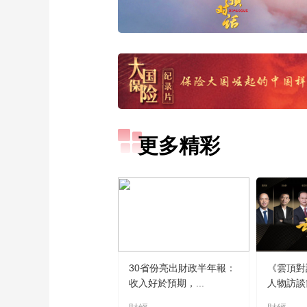
更多精彩
30省份亮出財政半年報：
《雲頂對
收入好於預期，...
人物訪談