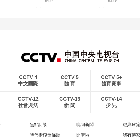
財經
財經
CCTV-4
CCTV-5
CCTV-5+
中文國際
體 育
體育賽事
CCTV-12
CCTV-13
CCTV-14
社會與法
新 聞
少 兒
播
焦點訪談
晚間新聞
經典咏
法
時代楷模發佈廳
開講啦
我有傳