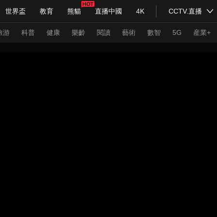
世界盃
教育
熊貓
直播中國
4K
CCTV.直播
式妙語
主持人
下載央視影音
熱解讀
天天學習
旅游
科普
健康
樂齡
閱讀
藝術
數智
5G
産業+
紀錄片網
國家大劇院
大型活動
科技
法治
文娛
人物
公益
圖片
習式妙語
央視快評
央視網評
光華銳評
鋒面
頻道
VR/AR
4K專區
全景新聞
請入列
人生第一次
人生第二次
年冬奧會
CBA
NBA
中超
國足
國際足球
網球
綜
體育江湖
文化體育
冰雪道路
足球道路