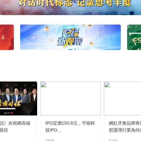
話》央視網高端
IPO定價150.8元，宇樹科
網紅牙膏品牌再
節目
技IPO...
腔護理行業為何虛.