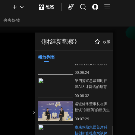
00:02:03
献一份力量
中
央视网主持人化身专
属讲解员，带你领略
央央好物
不同分论坛的精彩内
00:02:47
容
2024年博鳌亚洲论坛
幕后Vlog，主持人台
《財經新觀察》
收藏
泰康保险集团首席
正在播放
前幕后真实状态大揭
00:01:49
科技创新官杜彦斌谈保险行业
秘
科技创新如何助推康养产业发
播放列表
平安集团首席数字运
展
营执行官黄红英谈科
技创新赋能实体经
00:06:24
济，四大场景展现新
第四范式总裁胡时伟
质生产力
谈AI人才网络的培育
00:08:32
诺诚健华董事长崔霁
松谈“创新药”的新质生
产力
合體育
亞冬會
00:07:29
泰康保险集团首席科
技创新官杜彦斌谈保