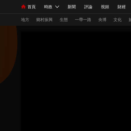
首頁
時政
新聞
評論
視頻
財經
人民領袖習近平
直播
海外頻道
片庫
iPanda
欄目大全
聯播+
English
中國領導人
節目單
Монгол
聽音
央視快評
微視頻
習
地方
鄉村振興
生態
一帶一路
央博
文化
總台春晚
網絡春晚
共産黨員網
秧紀錄
新聞
國內
國際
評論
經濟
軍事
人民領袖習近平
聯播+
熱解讀
天天學習
視頻
小央視頻
小央直播
直播中國
熊貓
現場
前線
比劃
快看
藍海中國
新兵
體育
直播
競猜
2026年世界盃
2026
VIP會員
CCTV奧林匹克頻道
生活體育大會