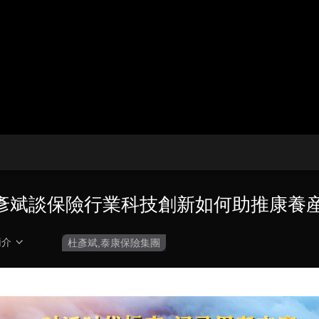
央博
非遺
文化
旅游
科普
健康
樂齡
閱讀
雲起
超級工廠
智敬中國
全民健康
顏選攻略
海洋
收視榜
總台企業白名單
彥斌談保險行業科技創新如何助推康養
簡介
杜彥斌,泰康保險集團