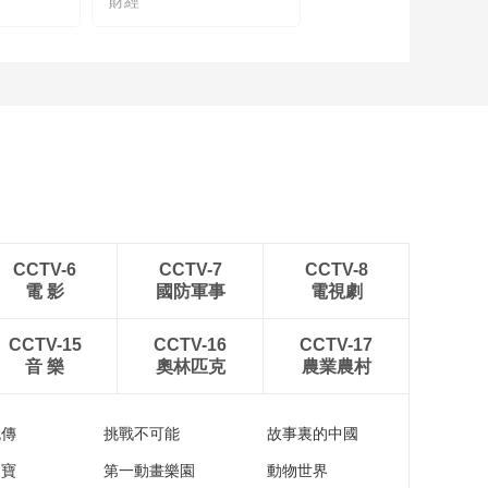
財經
中国工程院院士蒋昌
俊谈如何让人工智能
成为国家的“智慧动能”
00:09:48
中国工程院院士刘韵
洁谈科技带来无限可
能，将智慧融入生活
00:12:27
探访糖酒会：电商品
牌布局线下渠道，实
现用户增长新趋势
00:01:11
九阳电器“三十而立”：
CCTV-6
CCTV-7
CCTV-8
感受小家电智体验
電 影
國防軍事
電視劇
00:05:04
探访糖酒会：数字化
CCTV-15
CCTV-16
CCTV-17
转型助推产销新模式
音 樂
奧林匹克
農業農村
00:01:55
探访糖酒会：高品质
流傳
挑戰不可能
故事裏的中國
酱香酒“高品质不等于
高价”
家寶
第一動畫樂園
動物世界
00:02:39