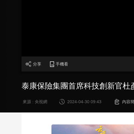
財經
教育
鄉村振興
生態環境
一帶一路
大國智造
大國展會
大國保險
雲頂對話
CCTV.節目官網
直播
節目單
欄目
片庫
分享
手機看
泰康保險集團首席科技創新官杜
來源 : 央視網
2024-04-30 09:43
內容