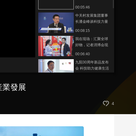
险行业科技创新如何
00:05:46
藝術
汽車
數智
5G
産業+
助推康养产业发展
中关村发展集团董事
時尚
天氣
才藝
網展
央央好物
长潘金峰谈科技力量
赋能高质量发展
00:08:15
我在现场：汇聚全球
好物，记者消博会现
场体验消费新趋势
00:06:40
九阳30周年新品发布
会 科技助力健康生活
新篇章
00:01:42
産業發展
辽宁省商务厅会展业
发展处处长李智：展
品涵盖吃穿住用行，
00:03:42
4
全面展示辽宁企业的
海南省陵水县副县长
蓬勃发展
范贤才谈陵水特色产
业与创新技术
00:03:40
中国银行海南省分行