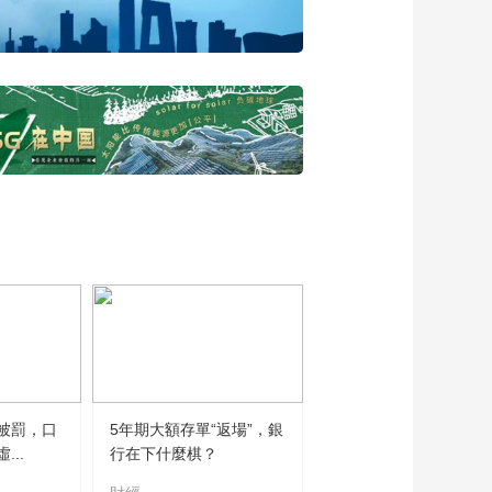
副行长张正强：为海
南自贸港的高质量发
00:03:05
展贡献数字力量
浙江省商务厅贸发处
二级调研员朱文奇谈
浙江产品的精湛工
00:03:58
艺，以及浙江特色的
交通银行海南省分行
创新技术与服务
副行长陈超：科技、
国风、休闲场景下，
00:03:25
为支付提供便利化服
安徽省商务厅副厅长
务
黄英谈徽派精品走向
世界之路
00:04:34
湖南省商务厅副厅长
邓卫平：湖南好物诠
释传统与创新完美融
00:03:55
合
海南国际经济发展局
被罰，口
5年期大額存單“返場”，銀
副局长黄璀谈消博会
..
行在下什麼棋？
给海南带来的发展机
00:02:01
遇