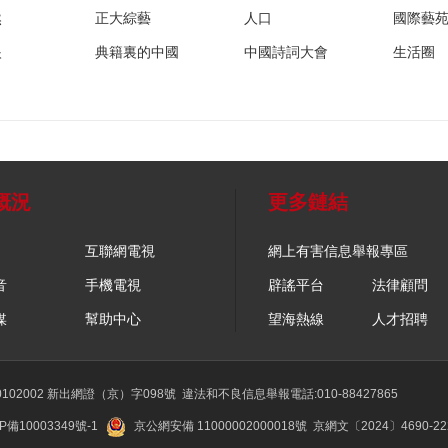
然
正大綜藝
人口
國際藝
眼
典籍裏的中國
中國詩詞大會
生活圈
概況
更多鏈結
互聯網電視
網上有害信息舉報專區
音
手機電視
辟謠平台
法律顧問
媒
幫助中心
望海熱線
人才招聘
02002 新出網證（京）字098號
違法和不良信息舉報電話:010-88427865
P備10003349號-1
京公網安備 11000002000018號
京網文〔2024〕4690-2