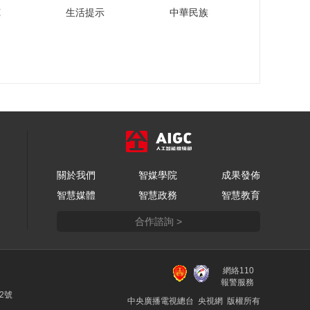
从新酒潮饮、川酿佳
苑
生活提示
中華民族
肴，到艺术市集、非
遗体验，跟随主持人
00:02:57
一起来沉浸式体验春
从糖酒会看今年酒业
糖节
发展趋势
00:07:02
110秒抢先看糖酒会！
00:01:50
新东方教育科技集团
關於我們
智媒學院
成果發佈
CEO周成刚：让国际
智慧媒體
智慧政務
智慧教育
教育助力我们的孩子
00:03:18
实现理念、看法、眼
合作諮詢 >
柳晓娅：方太致力为
界、能力的多元跨界
消费者提供至臻优雅
的生活方式
00:04:03
網絡110
李一峰解读小熊电器
報警服務
的年轻化、数智化和
22號
中央廣播電視總台 央視網 版權所有
国际化之路