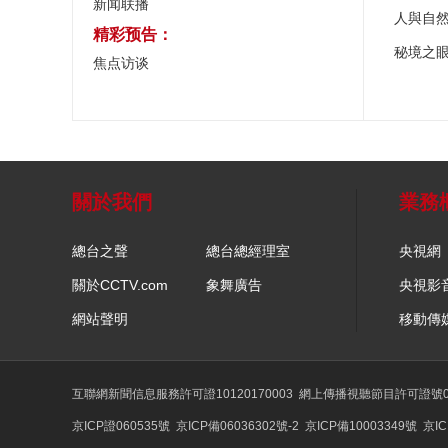
新闻联播
人與自
精彩预告：
秘境之
焦点访谈
關於我們
業務
總台之聲
總台總經理室
央視網
關於CCTV.com
象舞廣告
央視影
網站聲明
移動傳
互聯網新聞信息服務許可證10120170003
網上傳播視聽節目許可證號01
京ICP證060535號
京ICP備06036302號-2
京ICP備10003349號
京IC